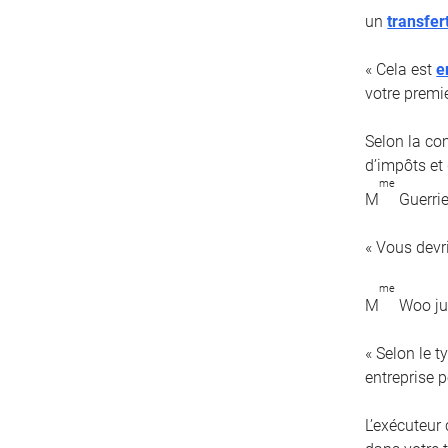
un
transfer
« Cela est
e
votre premi
Selon la com
d’impôts et 
me
M
Guerrie
« Vous devr
me
M
Woo jug
« Selon le 
entreprise pe
L’exécuteur