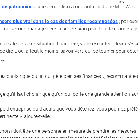
me
t de patrimoine
d’une génération à une autre, indique M
Woo.
ncore plus vrai dans le cas des familles recomposées
; par exe
er ou second mariage gère la succession pour tout le monde », pr
plexité de votre situation financière, votre exécuteur devra s’y 
de droit, ou, à tout le moins, savoir vers qui se tourner pour obt
ro.
iez choisir quelqu’un qui gère bien ses finances », recommande-t-
e qu’il faut choisir quelqu’un qui porte une grande attention aux
type d’entreprise ou d’actifs que vous détenez, vous pourriez pré
rtinente », ajoute-t-elle.
 choisi doit être une personne en mesure de prendre les mesures r