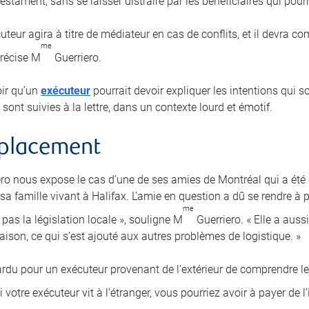
estament, sans se laisser distraire par les bénéficiaires qui pourra
uteur agira à titre de médiateur en cas de conflits, et il devra 
me
précise M
Guerriero.
loir qu’un
exécuteur
pourrait devoir expliquer les intentions qui 
 sont suivies à la lettre, dans un contexte lourd et émotif.
mplacement
ro nous expose le cas d’une de ses amies de Montréal qui a ét
a famille vivant à Halifax. L’amie en question a dû se rendre à p
me
pas la législation locale », souligne M
Guerriero. « Elle a auss
aison, ce qui s’est ajouté aux autres problèmes de logistique. »
 ardu pour un exécuteur provenant de l’extérieur de comprendre le
 Si votre exécuteur vit à l’étranger, vous pourriez avoir à payer de