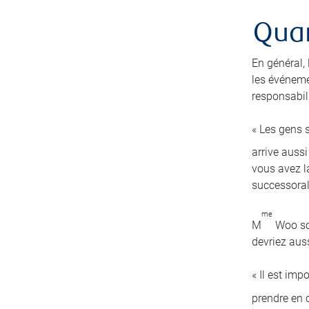
Quan
En général,
les événeme
responsabili
« Les gens s
arrive auss
vous avez la
successoral
me
M
Woo sou
devriez auss
« Il est imp
prendre en c