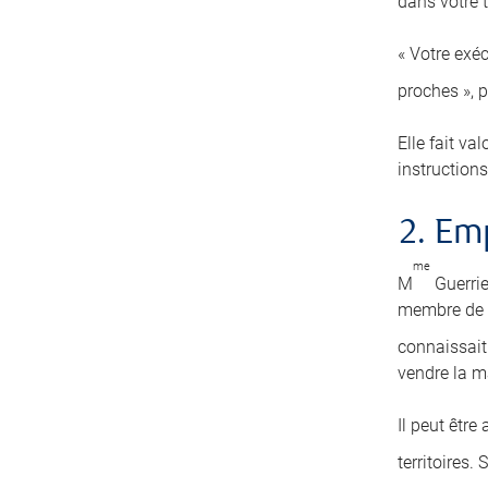
dans votre t
« Votre exéc
proches », 
Elle fait va
instructions
2. E
me
M
Guerrie
membre de s
connaissait 
vendre la m
Il peut être
territoires.