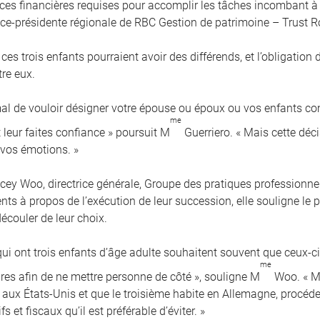
es financières requises pour accomplir les tâches incombant à 
vice-présidente régionale de RBC Gestion de patrimoine – Trust R
 ces trois enfants pourraient avoir des différends, et l’obligation
tre eux.
rmal de vouloir désigner votre épouse ou époux ou vos enfants 
me
 leur faites confiance » poursuit M
Guerriero. « Mais cette déci
 vos émotions. »
cey Woo, directrice générale, Groupe des pratiques professionnel
ients à propos de l’exécution de leur succession, elle souligne l
écouler de leur choix.
qui ont trois enfants d’âge adulte souhaitent souvent que ceux-
me
res afin de ne mettre personne de côté », souligne M
Woo. « Ma
e aux États-Unis et que le troisième habite en Allemagne, procé
fs et fiscaux qu’il est préférable d’éviter. »