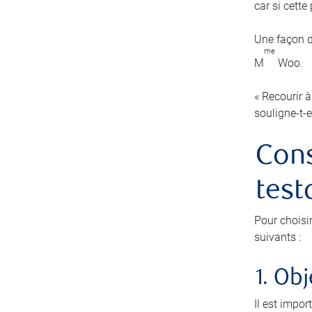
car si cett
Une façon d
me
M
Woo.
« Recourir à
souligne-t-e
Cons
test
Pour choisi
suivants :
1. Obj
Il est impor