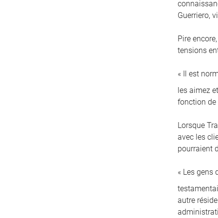
connaissanc
Guerriero, 
Pire encore,
tensions en
« Il est no
les aimez et
fonction de
Lorsque Tra
avec les cl
pourraient d
« Les gens 
testamentai
autre résid
administrati