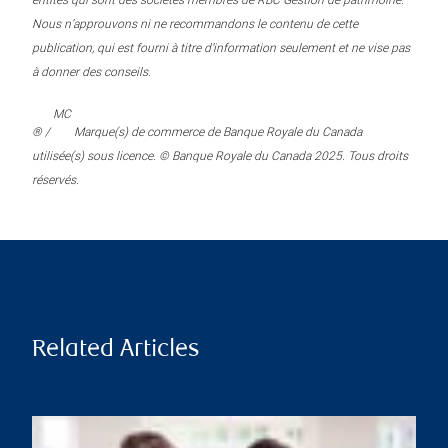
entités qui sont des sociétés membres de RBC Gestion de patrimoine.
Nous n’approuvons ni ne recommandons le contenu de cette
publication, qui est fourni à titre d’information seulement et ne vise pas
à donner des conseils.
MC
® /
Marque(s) de commerce de Banque Royale du Canada
utilisée(s) sous licence. © Banque Royale du Canada 2025. Tous droits
réservés.
Related Articles