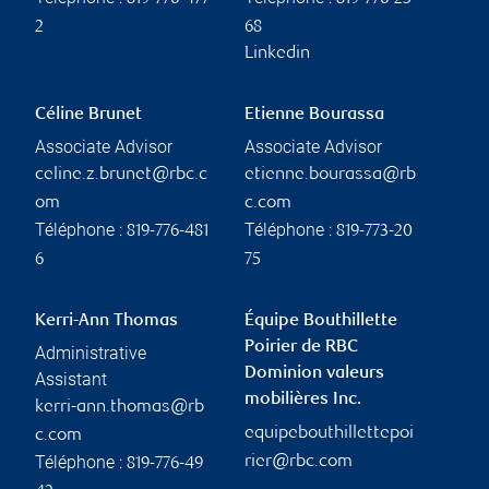
2
68
Linkedin
Céline Brunet
Etienne Bourassa
Associate Advisor
Associate Advisor
celine.z.brunet@rbc.c
etienne.bourassa@rb
om
c.com
Téléphone :
Téléphone :
819-776-481
819-773-20
6
75
Kerri-Ann Thomas
Équipe Bouthillette
Poirier de RBC
Administrative
Dominion valeurs
Assistant
mobilières Inc.
kerri-ann.thomas@rb
equipebouthillettepoi
c.com
Téléphone :
rier@rbc.com
819-776-49