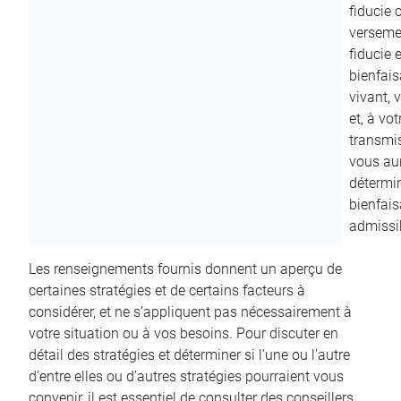
fiducie c
versemen
fiducie 
bienfais
vivant, 
et, à vo
transmi
vous aur
détermin
bienfais
admissib
Les renseignements fournis donnent un aperçu de
certaines stratégies et de certains facteurs à
considérer, et ne s’appliquent pas nécessairement à
votre situation ou à vos besoins. Pour discuter en
détail des stratégies et déterminer si l’une ou l’autre
d’entre elles ou d’autres stratégies pourraient vous
convenir, il est essentiel de consulter des conseillers