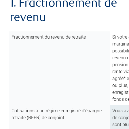
1. Fractionnement de
revenu
Fractionnement du revenu de retraite
Si votre
marginal
possibil
revenu 
pension
rente vi
agréé* e
ou plus,
enregist
fonds de
Cotisations à un régime enregistré d’épargne-
Vous ave
retraite (REER) de conjoint
de conjo
sont plu