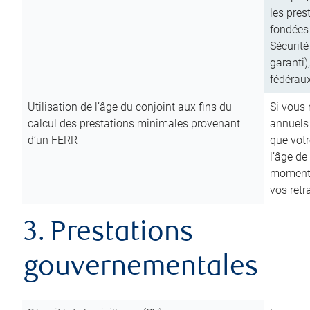
les pres
fondées 
Sécurité
garanti)
fédéraux
Utilisation de l’âge du conjoint aux fins du
Si vous
calcul des prestations minimales provenant
annuels
d’un FERR
que votr
l’âge de
moment d
vos ret
3. Prestations
gouvernementales