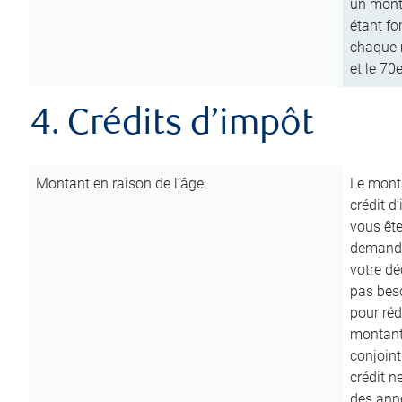
un mont
étant fo
chaque m
et le 70
4. Crédits d’impôt
Montant en raison de l’âge
Le monta
crédit d
vous êt
demande
votre dé
pas beso
pour réd
montant 
conjoint
crédit n
des anné