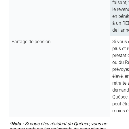
faisant,
le reven
en bénéf
à un RE
de l’ann
Partage de pension
Si vous 
plus et 
prestat
ou du R
prévoyez
élevé, e
retraite
demande
Québec. 
peut êtr
moins é
*
Nota :
Si vous êtes résident du Québec, vous ne
pourrez partager les paiements de rente viagère