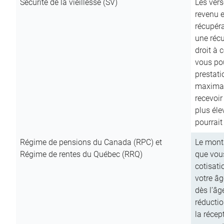
Sécurité de la vieillesse (SV)
Les vers
revenu e
récupéra
une récu
droit à 
vous pou
prestati
maximale
recevoi
plus él
pourrait
Régime de pensions du Canada (RPC) et
Le mont
Régime de rentes du Québec (RRQ)
que vous
cotisati
votre âg
dès l’âg
réducti
la récep