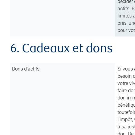
décider 
actifs. 
limités 
près, un
pour vot
6. Cadeaux et dons
Dons d’actifs
Si vous
besoin d
votre vi
faire do
don immé
bénéfiqu
toutefoi
l’impôt,
à sa ju
don. De p