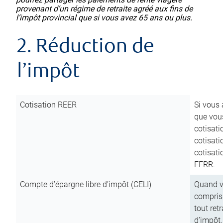
provenant d’un régime de retraite agréé aux fins de
l’impôt provincial que si vous avez 65 ans ou plus.
2. Réduction de
l’impôt
Cotisation REER
Si vous 
que vous
cotisati
cotisati
cotisati
FERR.
Compte d’épargne libre d’impôt (CELI)
Quand vo
compris 
tout ret
d’impôt,