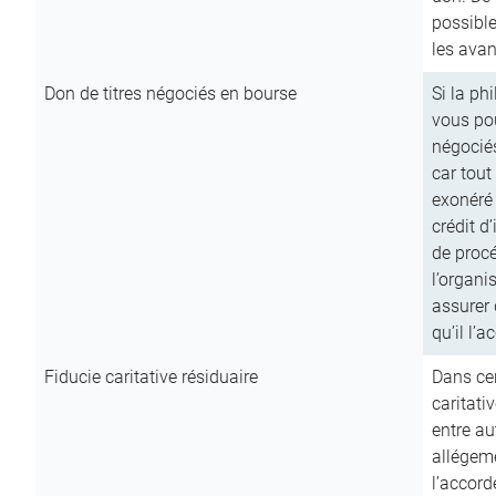
possible
les avan
Don de titres négociés en bourse
Si la ph
vous pou
négocié
car tout
exonéré
crédit d
de procé
l’organi
assurer 
qu’il l’a
Fiducie caritative résiduaire
Dans cer
caritati
entre au
allégeme
l’accord