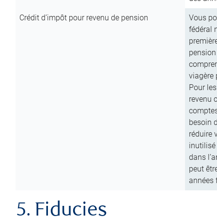
Crédit d’impôt pour revenu de pension
Vous pou
fédéral 
première
pension
comprend
viagère 
Pour les
revenu 
comptes
besoin d
réduire 
inutilis
dans l’a
peut êtr
années f
5. Fiducies