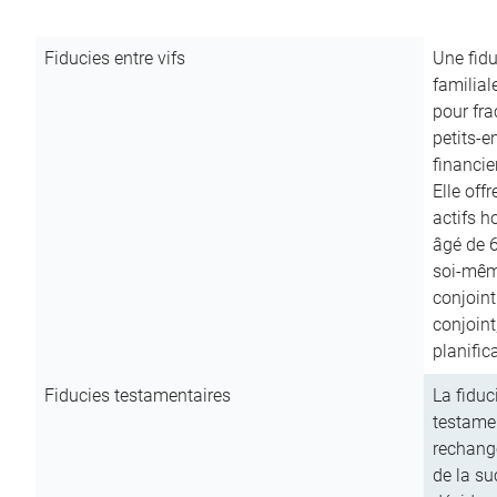
Fiducies entre vifs
Une fidu
familial
pour fra
petits-e
financie
Elle off
actifs h
âgé de 6
soi-mêm
conjoint
conjoin
planific
Fiducies testamentaires
La fiduc
testamen
rechange
de la su