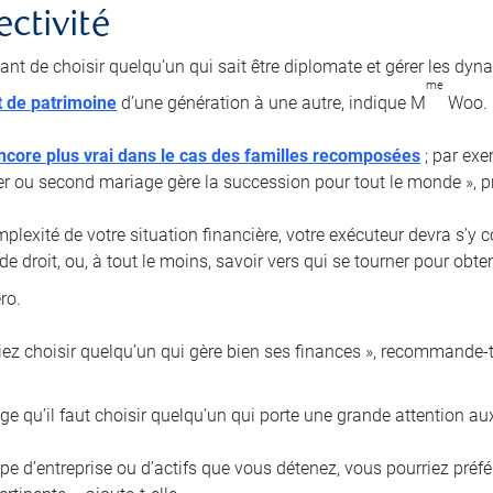
ectivité
tant de choisir quelqu’un qui sait être diplomate et gérer les dyn
me
t de patrimoine
d’une génération à une autre, indique M
Woo.
ncore plus vrai dans le cas des familles recomposées
; par exe
er ou second mariage gère la succession pour tout le monde », pr
plexité de votre situation financière, votre exécuteur devra s’y 
de droit, ou, à tout le moins, savoir vers qui se tourner pour obt
ro.
iez choisir quelqu’un qui gère bien ses finances », recommande-t-
e qu’il faut choisir quelqu’un qui porte une grande attention aux
type d’entreprise ou d’actifs que vous détenez, vous pourriez pré