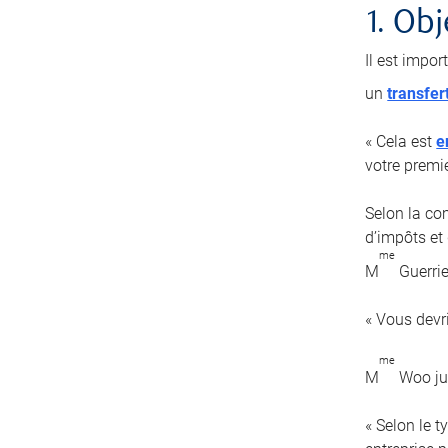
1. Obj
Il est impor
un
transfer
« Cela est
e
votre premi
Selon la com
d’impôts et 
me
M
Guerrie
« Vous devr
me
M
Woo jug
« Selon le 