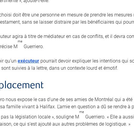
rtinente », ajoute-t-elle.
 choisi doit être une personne en mesure de prendre les mesures r
estament, sans se laisser distraire par les bénéficiaires qui pourra
uteur agira à titre de médiateur en cas de conflits, et il devra 
me
précise M
Guerriero.
loir qu’un
exécuteur
pourrait devoir expliquer les intentions qui 
 sont suivies à la lettre, dans un contexte lourd et émotif.
mplacement
ro nous expose le cas d’une de ses amies de Montréal qui a ét
a famille vivant à Halifax. L’amie en question a dû se rendre à p
me
pas la législation locale », souligne M
Guerriero. « Elle a auss
aison, ce qui s’est ajouté aux autres problèmes de logistique. »