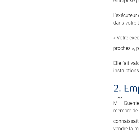
entreprise pe
L’exécuteur
dans votre t
« Votre exéc
proches », 
Elle fait va
instructions
2. E
me
M
Guerrie
membre de s
connaissait 
vendre la m