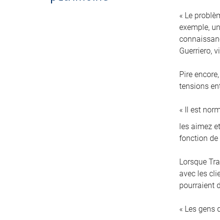
« Le problè
exemple, un 
connaissanc
Guerriero, 
Pire encore,
tensions en
« Il est no
les aimez et
fonction de
Lorsque Tra
avec les cl
pourraient d
« Les gens 