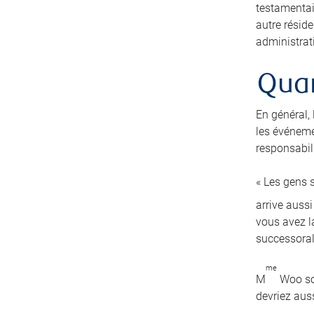
testamentai
autre résid
administrati
Quan
En général,
les événeme
responsabili
« Les gens s
arrive auss
vous avez la
successoral
me
M
Woo sou
devriez auss