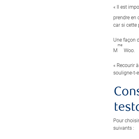
« Il est imp
prendre en c
car si cett
Une façon d
me
M
Woo.
« Recourir à
souligne-t-e
Cons
test
Pour choisi
suivants :