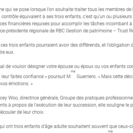
me qui se pose lorsque l’on souhaite traiter tous les membres de
contrôle équivalent à ses trois enfants, c’est qu’un ou plusieurs
es financières requises pour accomplir les tâches incombant à 
vice-présidente régionale de RBC Gestion de patrimoine – Trust R
 ces trois enfants pourraient avoir des différends, et l’obligation
tre eux.
rmal de vouloir désigner votre épouse ou époux ou vos enfants 
me
 leur faites confiance » poursuit M
Guerriero. « Mais cette déci
 vos émotions. »
cey Woo, directrice générale, Groupe des pratiques professionnel
ients à propos de l’exécution de leur succession, elle souligne l
écouler de leur choix.
qui ont trois enfants d’âge adulte souhaitent souvent que ceux-
me