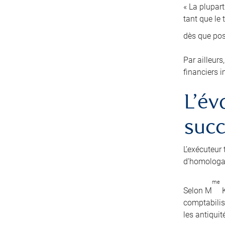
« La plupart
tant que le
dès que po
Par ailleurs
financiers i
L’év
suc
L’exécuteur 
d’homologat
me
Selon M
K
comptabilise
les antiquit