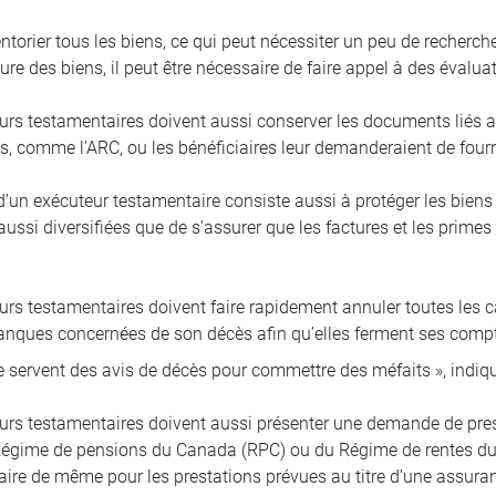
ventorier tous les biens, ce qui peut nécessiter un peu de recherch
ure des biens, il peut être nécessaire de faire appel à des évalu
urs testamentaires doivent aussi conserver les documents liés a
, comme l’ARC, ou les bénéficiaires leur demanderaient de fournir
’un exécuteur testamentaire consiste aussi à protéger les bien
ussi diversifiées que de s’assurer que les factures et les primes
rs testamentaires doivent faire rapidement annuler toutes les car
banques concernées de son décès afin qu’elles ferment ses compt
e servent des avis de décès pour commettre des méfaits », indi
urs testamentaires doivent aussi présenter une demande de prest
égime de pensions du Canada (RPC) ou du Régime de rentes du Q
 faire de même pour les prestations prévues au titre d’une assura