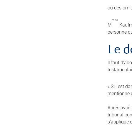
ou des omis
mes
M
Kaufma
personne qu
Le d
Il faut d’a
testamentair
« S’il est d
mentionne q
Après avoir 
tribunal co
s’applique 