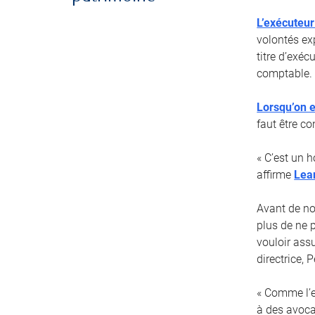
L’exécuteur
volontés ex
titre d’exé
comptable.
Lorsqu’on e
faut être co
« C’est un 
affirme
Lea
Avant de no
plus de ne 
vouloir ass
directrice,
« Comme l’ex
à des avoca