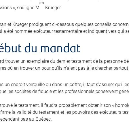
me
sions », souligne M
Krueger.
n et Krueger prodiguent ci-dessous quelques conseils concernan
i a été nommée exécuteur testamentaire et indiquent vers qui se
ébut du mandat
bord trouver un exemplaire du dernier testament de la personne dé
es où en trouver un pour qu’ils n’aient pas à le chercher partout
ans un endroit verrouillé ou dans un coffre, il faut s’assurer qu’il e
ue les sociétés de fiducie et les professionnels conservent gén
trouvé le testament, il faudra probablement obtenir son « homolog
nfirme la validité du testament et les pouvoirs des exécuteurs t
cependant pas au Québec.