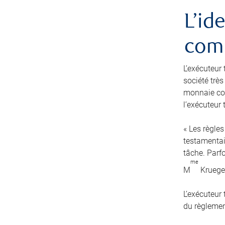
L’id
comm
L’exécuteur 
société très
monnaie cou
l’exécuteur
« Les règles
testamentair
tâche. Parfo
me
M
Kruege
L’exécuteur
du règlement