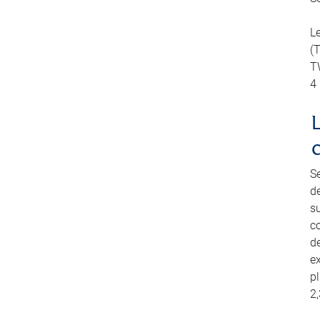
L
(
TW
4
S
d
su
co
de
e
pl
2,