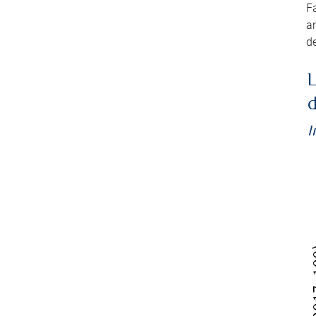
Fa
an
de
L
d
I