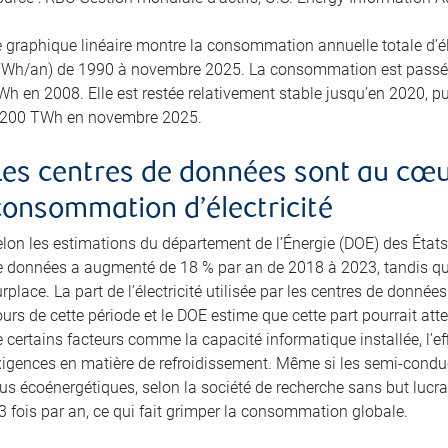
e graphique linéaire montre la consommation annuelle totale d’él
TWh/an) de 1990 à novembre 2025. La consommation est passée
h en 2008. Elle est restée relativement stable jusqu’en 2020, puis
 200 TWh en novembre 2025.
Les centres de données sont au cœur
consommation d’électricité
elon les estimations du département de l’Énergie (DOE) des États
e données a augmenté de 18 % par an de 2018 à 2023, tandis que 
rplace. La part de l’électricité utilisée par les centres de donné
urs de cette période et le DOE estime que cette part pourrait att
 certains facteurs comme la capacité informatique installée, l’effi
xigences en matière de refroidissement. Même si les semi-cond
us écoénergétiques, selon la société de recherche sans but lucra
3 fois par an, ce qui fait grimper la consommation globale.