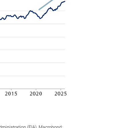
dministration (EIA), Macrobond;