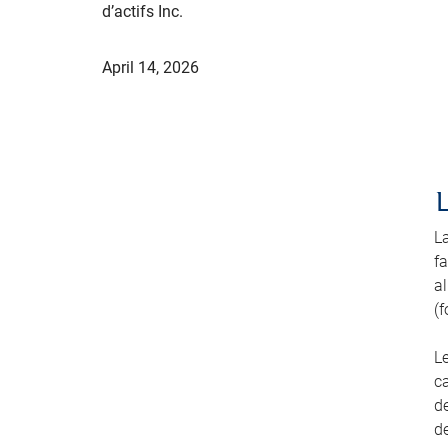
d’actifs Inc.
April 14, 2026
L
fa
a
(f
L
ca
de
de