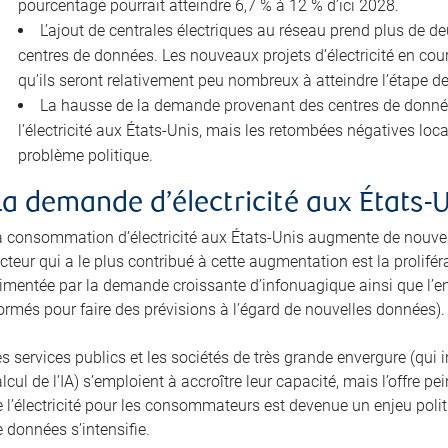
pourcentage pourrait atteindre 6,7 % à 12 % d’ici 2028.
L’ajout de centrales électriques au réseau prend plus de d
centres de données. Les nouveaux projets d’électricité en cour
qu’ils seront relativement peu nombreux à atteindre l’étape d
La hausse de la demande provenant des centres de données 
l’électricité aux États-Unis, mais les retombées négatives lo
problème politique.
La demande d’électricité aux États-
a consommation d’électricité aux États-Unis augmente de nouvea
cteur qui a le plus contribué à cette augmentation est la prolifé
limentée par la demande croissante d’infonuagique ainsi que l’e
ormés pour faire des prévisions à l’égard de nouvelles données).
es services publics et les sociétés de très grande envergure (qu
lcul de l’IA) s’emploient à accroître leur capacité, mais l’offre 
 l’électricité pour les consommateurs est devenue un enjeu politi
 données s’intensifie.