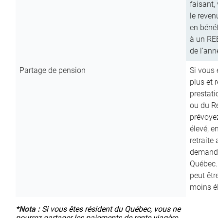
faisant,
le reven
en bénéf
à un RE
de l’ann
Partage de pension
Si vous 
plus et 
prestat
ou du R
prévoyez
élevé, e
retraite
demande
Québec. 
peut êtr
moins é
*
Nota :
Si vous êtes résident du Québec, vous ne
pourrez partager les paiements de rente viagère