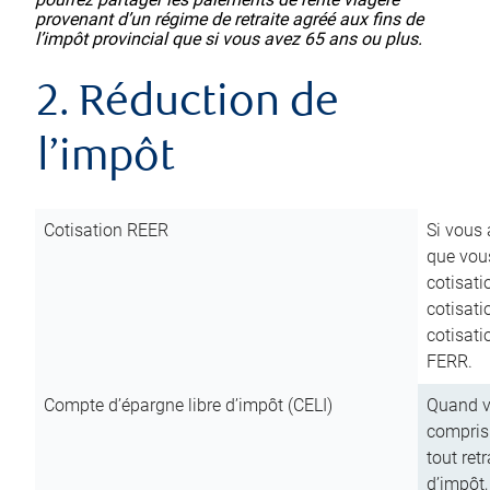
provenant d’un régime de retraite agréé aux fins de
l’impôt provincial que si vous avez 65 ans ou plus.
2. Réduction de
l’impôt
Cotisation REER
Si vous 
que vous
cotisati
cotisati
cotisati
FERR.
Compte d’épargne libre d’impôt (CELI)
Quand vo
compris 
tout ret
d’impôt,