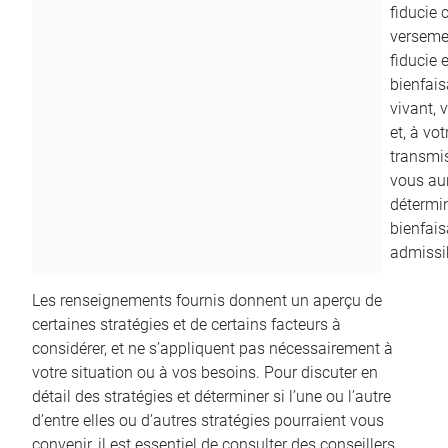
fiducie c
versemen
fiducie 
bienfais
vivant, 
et, à vo
transmi
vous aur
détermin
bienfais
admissib
Les renseignements fournis donnent un aperçu de
certaines stratégies et de certains facteurs à
considérer, et ne s’appliquent pas nécessairement à
votre situation ou à vos besoins. Pour discuter en
détail des stratégies et déterminer si l’une ou l’autre
d’entre elles ou d’autres stratégies pourraient vous
convenir, il est essentiel de consulter des conseillers