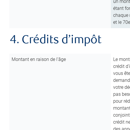
un mont
étant fo
chaque m
et le 70
4. Crédits d’impôt
Montant en raison de l’âge
Le monta
crédit d
vous êt
demande
votre dé
pas beso
pour réd
montant 
conjoint
crédit n
des anné