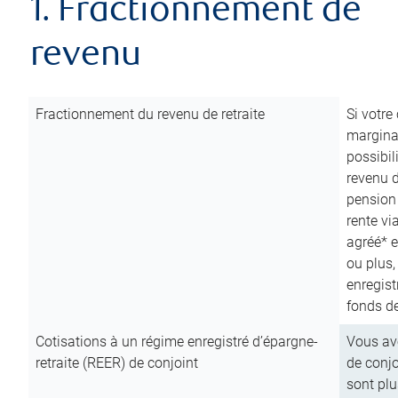
1. Fractionnement de
revenu
Fractionnement du revenu de retraite
Si votre
marginal
possibil
revenu 
pension
rente vi
agréé* e
ou plus,
enregist
fonds de
Cotisations à un régime enregistré d’épargne-
Vous ave
retraite (REER) de conjoint
de conjo
sont plu