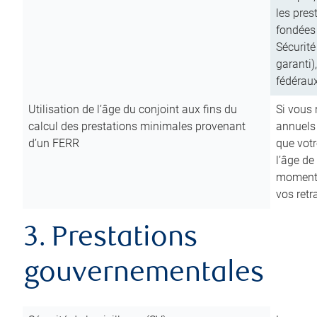
les pres
fondées 
Sécurité
garanti)
fédéraux
Utilisation de l’âge du conjoint aux fins du
Si vous
calcul des prestations minimales provenant
annuels
d’un FERR
que votr
l’âge de
moment d
vos ret
3. Prestations
gouvernementales