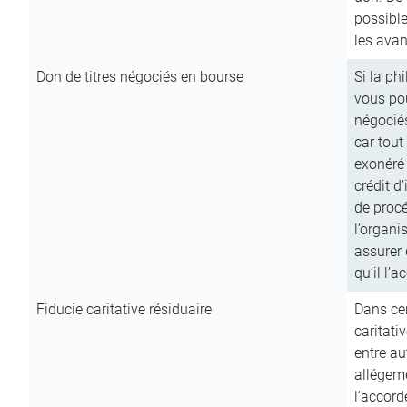
possible
les avan
Don de titres négociés en bourse
Si la ph
vous pou
négocié
car tout
exonéré
crédit d
de procé
l’organi
assurer 
qu’il l’a
Fiducie caritative résiduaire
Dans cer
caritati
entre au
allégeme
l’accord