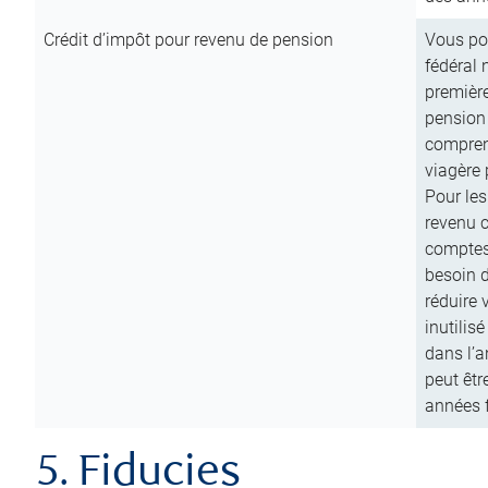
Crédit d’impôt pour revenu de pension
Vous pou
fédéral 
première
pension
comprend
viagère 
Pour les
revenu 
comptes
besoin d
réduire 
inutilis
dans l’a
peut êtr
années f
5. Fiducies