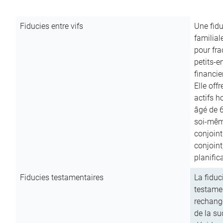
Fiducies entre vifs
Une fidu
familial
pour fra
petits-e
financie
Elle off
actifs h
âgé de 6
soi-mêm
conjoint
conjoin
planific
Fiducies testamentaires
La fiduc
testamen
rechange
de la su