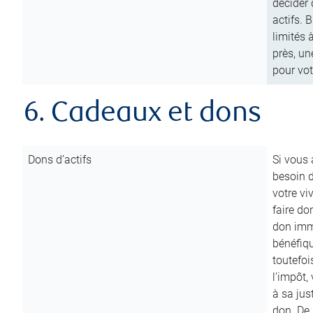
décider 
actifs. 
limités 
près, un
pour vot
6. Cadeaux et dons
Dons d’actifs
Si vous
besoin d
votre vi
faire do
don immé
bénéfiqu
toutefoi
l’impôt,
à sa ju
don. De p