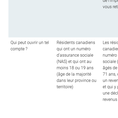
de l’imp
vous ret
Qui peut ouvrir un tel
Résidents canadiens
Les rési
compte ?
qui ont un numéro
canadie
d’assurance sociale
numéro 
(NAS) et qui ont au
sociale 
moins 18 ou 19 ans
âgés de
(âge de la majorité
71 ans,
dans leur province ou
un reve
territoire)
et qui y
une décl
revenus