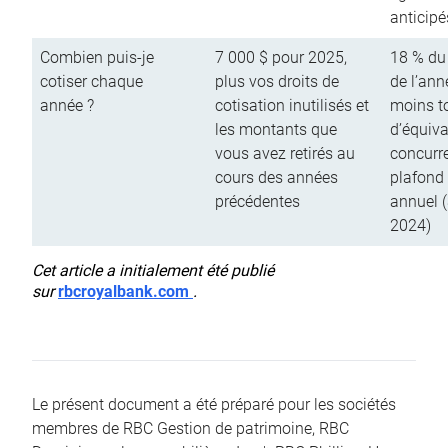
anticipé
Combien puis-je
7 000 $ pour 2025,
18 % du
cotiser chaque
plus vos droits de
de l’ann
année ?
cotisation inutilisés et
moins to
les montants que
d’équiva
vous avez retirés au
concurr
cours des années
plafond 
précédentes
annuel 
2024)
Cet article a initialement été publié
sur
rbcroyalbank.com
.
Le présent document a été préparé pour les sociétés
membres de RBC Gestion de patrimoine, RBC