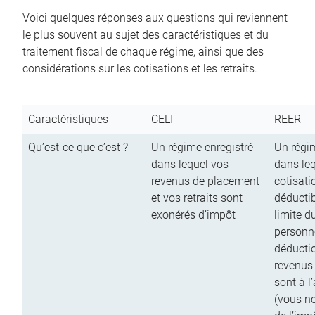
Voici quelques réponses aux questions qui reviennent
le plus souvent au sujet des caractéristiques et du
traitement fiscal de chaque régime, ainsi que des
considérations sur les cotisations et les retraits.
Caractéristiques
CELI
REER
Qu’est-ce que c’est ?
Un régime enregistré
Un régim
dans lequel vos
dans le
revenus de placement
cotisati
et vos retraits sont
déductib
exonérés d’impôt
limite d
personn
déductio
revenus
sont à l
(vous n