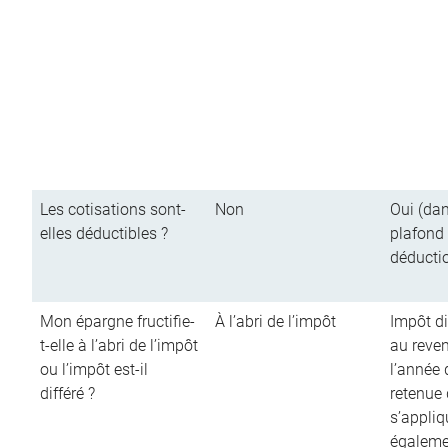
Les cotisations sont-
Non
Oui (dan
elles déductibles ?
plafond
déducti
Mon épargne fructifie-
À l’abri de l’impôt
Impôt di
t-elle à l’abri de l’impôt
au reve
ou l’impôt est-il
l’année d
différé ?
retenue
s’appliq
égalemen