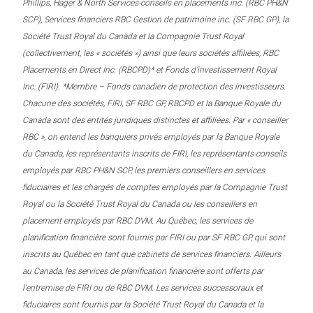
Phillips, Hager & North Services-conseils en placements inc. (RBC PH&N
SCP), Services financiers RBC Gestion de patrimoine inc. (SF RBC GP), la
Société Trust Royal du Canada et la Compagnie Trust Royal
(collectivement, les « sociétés ») ainsi que leurs sociétés affiliées, RBC
Placements en Direct Inc. (RBCPD)* et Fonds d’investissement Royal
Inc. (FIRI). *Membre – Fonds canadien de protection des investisseurs.
Chacune des sociétés, FIRI, SF RBC GP, RBCPD et la Banque Royale du
Canada sont des entités juridiques distinctes et affiliées. Par « conseiller
RBC », on entend les banquiers privés employés par la Banque Royale
du Canada, les représentants inscrits de FIRI, les représentants-conseils
employés par RBC PH&N SCP, les premiers conseillers en services
fiduciaires et les chargés de comptes employés par la Compagnie Trust
Royal ou la Société Trust Royal du Canada ou les conseillers en
placement employés par RBC DVM. Au Québec, les services de
planification financière sont fournis par FIRI ou par SF RBC GP, qui sont
inscrits au Québec en tant que cabinets de services financiers. Ailleurs
au Canada, les services de planification financière sont offerts par
l’entremise de FIRI ou de RBC DVM. Les services successoraux et
fiduciaires sont fournis par la Société Trust Royal du Canada et la