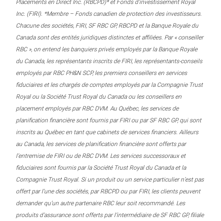
Placements en Direct Inc. (RBCPD)* et Fonds d’investissement Royal
Inc. (FIRI). *Membre – Fonds canadien de protection des investisseurs.
Chacune des sociétés, FIRI, SF RBC GP, RBCPD et la Banque Royale du
Canada sont des entités juridiques distinctes et affiliées. Par « conseiller
RBC », on entend les banquiers privés employés par la Banque Royale
du Canada, les représentants inscrits de FIRI, les représentants-conseils
employés par RBC PH&N SCP, les premiers conseillers en services
fiduciaires et les chargés de comptes employés par la Compagnie Trust
Royal ou la Société Trust Royal du Canada ou les conseillers en
placement employés par RBC DVM. Au Québec, les services de
planification financière sont fournis par FIRI ou par SF RBC GP, qui sont
inscrits au Québec en tant que cabinets de services financiers. Ailleurs
au Canada, les services de planification financière sont offerts par
l’entremise de FIRI ou de RBC DVM. Les services successoraux et
fiduciaires sont fournis par la Société Trust Royal du Canada et la
Compagnie Trust Royal. Si un produit ou un service particulier n’est pas
offert par l’une des sociétés, par RBCPD ou par FIRI, les clients peuvent
demander qu’un autre partenaire RBC leur soit recommandé. Les
produits d’assurance sont offerts par l’intermédiaire de SF RBC GP, filiale