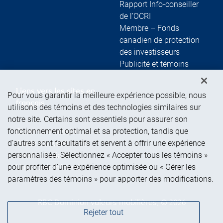
Rapport Info-conseiller
de l’OCRI
Membre – Fonds
canadien de protection
des investisseurs
Publicité et témoins
Liens vers les sites en
Pour vous garantir la meilleure expérience possible, nous
français
utilisons des témoins et des technologies similaires sur
notre site. Certains sont essentiels pour assurer son
fonctionnement optimal et sa protection, tandis que
Ouvrir une session
d’autres sont facultatifs et servent à offrir une expérience
Guide d’ouverture de
personnalisée. Sélectionnez « Accepter tous les témoins »
session initiale
pour profiter d’une expérience optimisée ou « Gérer les
Vous tenir informé
paramètres des témoins » pour apporter des modifications.
RBC Dominion valeurs mobilières, © 2026
Rejeter tout