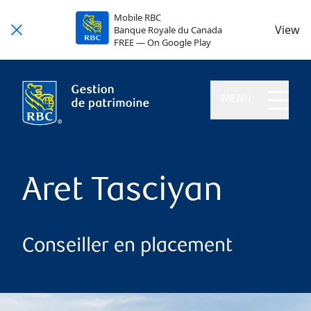
Mobile RBC
View
Banque Royale du Canada
FREE — On Google Play
MENU
Aret Tasciyan
Conseiller en placement