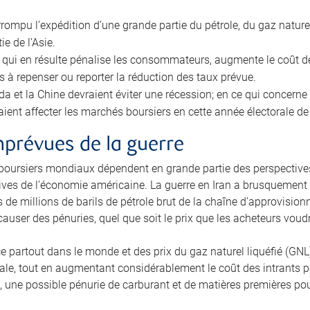
terrompu l’expédition d’une grande partie du pétrole, du gaz natur
ie de l’Asie.
on qui en résulte pénalise les consommateurs, augmente le coût d
s à repenser ou reporter la réduction des taux prévue.
da et la Chine devraient éviter une récession; en ce qui concerne
raient affecter les marchés boursiers en cette année électorale 
prévues de la guerre
boursiers mondiaux dépendent en grande partie des perspectives
ives de l’économie américaine. La guerre en Iran a brusquement 
 de millions de barils de pétrole brut de la chaîne d’approvisio
 causer des pénuries, quel que soit le prix que les acheteurs vo
ce partout dans le monde et des prix du gaz naturel liquéfié (GN
le, tout en augmentant considérablement le coût des intrants po
 une possible pénurie de carburant et de matières premières pourr