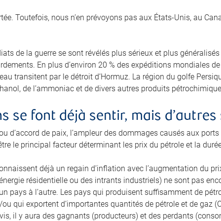
tée. Toutefois, nous n’en prévoyons pas aux États‑Unis, au Canad
ts de la guerre se sont révélés plus sérieux et plus généralisés
dements. En plus d’environ 20 % des expéditions mondiales de pé
eau transitent par le détroit d’Hormuz. La région du golfe Persi
hanol, de l’ammoniac et de divers autres produits pétrochimiques
 se font déjà sentir, mais d’autres 
u d’accord de paix, l’ampleur des dommages causés aux ports et
tre le principal facteur déterminant les prix du pétrole et la duré
nnaissent déjà un regain d’inflation avec l’augmentation du prix
’énergie résidentielle ou des intrants industriels) ne sont pas en
 d’un pays à l’autre. Les pays qui produisent suffisamment de pétr
/ou qui exportent d’importantes quantités de pétrole et de gaz (C
avis, il y aura des gagnants (producteurs) et des perdants (cons