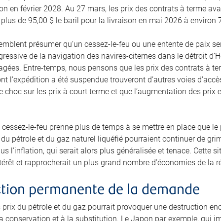
ison en février 2028. Au 27 mars, les prix des contrats à terme 
 plus de 95,00 $ le baril pour la livraison en mai 2026 à environ 
semblent présumer qu’un cessez-le-feu ou une entente de paix s
gressive de la navigation des navires-citernes dans le détroit d’
gées. Entre-temps, nous pensons que les prix des contrats à term
t l’expédition a été suspendue trouveront d’autres voies d’accè
 choc sur les prix à court terme et que l’augmentation des prix e
 cessez-le-feu prenne plus de temps à se mettre en place que le pr
du pétrole et du gaz naturel liquéfié pourraient continuer de gri
us l’inflation, qui serait alors plus généralisée et tenace. Cette 
intérêt et rapprocherait un plus grand nombre d’économies de la r
ction permanente de la demande
 prix du pétrole et du gaz pourrait provoquer une destruction e
a conservation et à la substitution. Le Japon par exemple, qui i