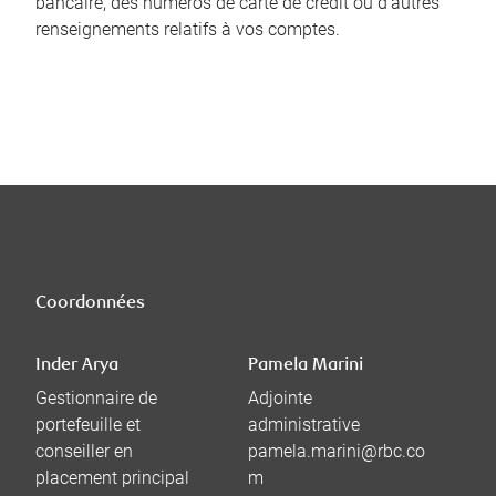
bancaire, des numéros de carte de crédit ou d’autres
renseignements relatifs à vos comptes.
Coordonnées
Inder Arya
Pamela Marini
Gestionnaire de
Adjointe
portefeuille et
administrative
conseiller en
pamela.marini@rbc.co
placement principal
m