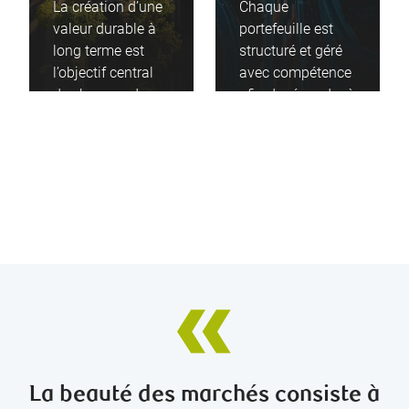
La création d’une
Chaque
valeur durable à
portefeuille est
long terme est
structuré et géré
l’objectif central
avec compétence
de chacune de
afin de répondre à
nos décisions de
la situation et aux
placement
aspirations
soigneusement
particulières de
étudiées.
chaque client.
La beauté des marchés consiste à