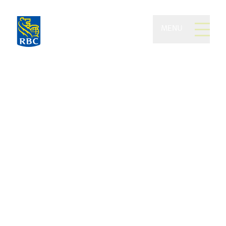
MENU
Arya Gestion privée de
patrimoine de RBC
Dominion valeurs
mobilières
Gestion de patrimoine
générationnel. Conseils fiables.
Service hors pair.