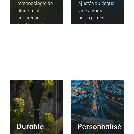
méthodologie de
ajustée au risque
placement
vise à vous
rigoureuse,
protéger des
fondée sur des
pertes tout en
principes
vous permettant
rationnels,
de bénéficier des
disciplinés et
opportunités de
éprouvés.
croissance.
Durable
Personnalisé