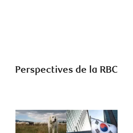
pertinentes à
clients pouvons
votre situation
collaborer avec
particulière pour
les meilleurs
vous aider à
spécialistes et
atteindre vos
professionnels du
objectifs.
monde.
Perspectives de la RBC