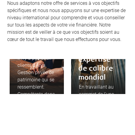
Nous adaptons notre offre de services à vos objectifs
spécifiques et nous nous appuyons sur une expertise de
niveau international pour comprendre et vous conseiller
sur tous les aspects de votre vie financière. Notre
mission est de veiller à ce que vos objectifs soient au
Un service
cœur de tout le travail que nous effectuons pour vous.
personnalisé
Une
Il n’y a pas deux
expertise
clients d’Arya
de calibre
Gestion privée de
mondial
patrimoine qui se
ressemblent.
En travaillant au
Compétents dans
sommet de l’une
toutes les facettes
des principales
de la gestion de
sociétés de
patrimoine, nous
gestion de
appliquons celles
patrimoine du
qui sont les plus
pays, nous et nos