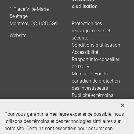
d’utilisation
1 Place Ville-Marie
5e étage
Montréal
,
QC
,
H3B 5G9
Protection des
renseignements et
Website
sécurité
Conditions d’utilisation
Accessibilité
Rapport Info-conseiller
de l’OCRI
Membre – Fonds
canadien de protection
des investisseurs
Publicité et témoins
Liens vers les sites en
Pour vous garantir la meilleure expérience possible, nous
français
utilisons des témoins et des technologies similaires sur
notre site. Certains sont essentiels pour assurer son