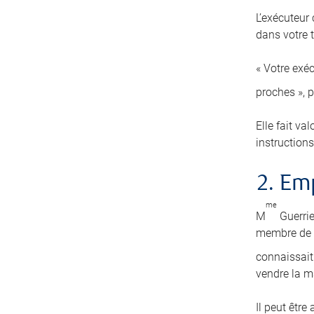
L’exécuteur
dans votre t
« Votre exéc
proches », 
Elle fait va
instructions
2. E
me
M
Guerrie
membre de s
connaissait 
vendre la m
Il peut être