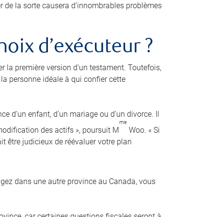
der de la sorte causera d’innombrables problèmes
hoix d’exécuteur ?
er la première version d’un testament. Toutefois,
a personne idéale à qui confier cette
nce d’un enfant, d’un mariage ou d’un divorce. Il
me
dification des actifs », poursuit M
Woo. « Si
it être judicieux de réévaluer votre plan
agez dans une autre province au Canada, vous
ovince, car certaines questions fiscales seront à