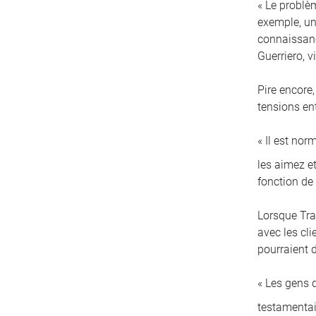
« Le problè
exemple, un 
connaissanc
Guerriero, 
Pire encore,
tensions en
« Il est no
les aimez et
fonction de
Lorsque Tra
avec les cl
pourraient d
« Les gens 
testamentai