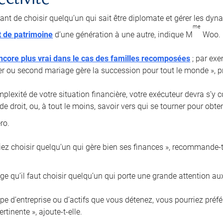
ectivité
tant de choisir quelqu’un qui sait être diplomate et gérer les dyn
me
t de patrimoine
d’une génération à une autre, indique M
Woo.
ncore plus vrai dans le cas des familles recomposées
; par exe
er ou second mariage gère la succession pour tout le monde », pr
plexité de votre situation financière, votre exécuteur devra s’y 
de droit, ou, à tout le moins, savoir vers qui se tourner pour obt
ro.
iez choisir quelqu’un qui gère bien ses finances », recommande-t-
e qu’il faut choisir quelqu’un qui porte une grande attention aux
type d’entreprise ou d’actifs que vous détenez, vous pourriez pré
rtinente », ajoute-t-elle.