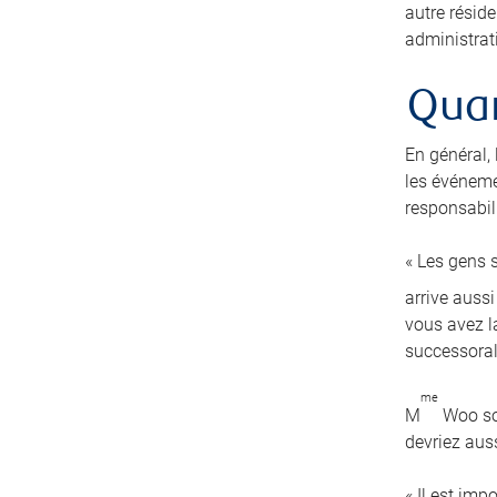
autre résid
administrati
Quan
En général,
les événeme
responsabili
« Les gens s
arrive auss
vous avez la
successoral
me
M
Woo sou
devriez auss
« Il est imp