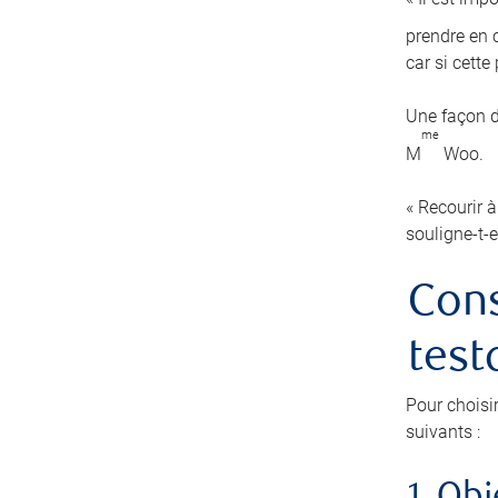
prendre en c
car si cett
Une façon d
me
M
Woo.
« Recourir à
souligne-t-e
Cons
test
Pour choisi
suivants :