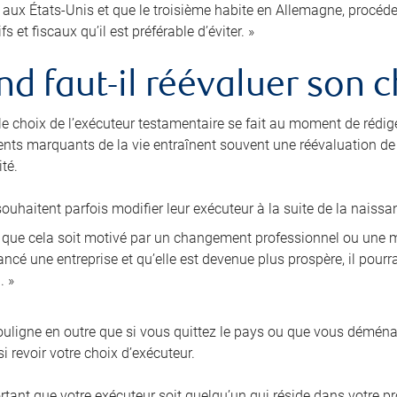
e aux États-Unis et que le troisième habite en Allemagne, procé
fs et fiscaux qu’il est préférable d’éviter. »
d faut-il réévaluer son c
 le choix de l’exécuteur testamentaire se fait au moment de rédig
nts marquants de la vie entraînent souvent une réévaluation de l
té.
ouhaitent parfois modifier leur exécuteur à la suite de la naissa
i que cela soit motivé par un changement professionnel ou une mo
ncé une entreprise et qu’elle est devenue plus prospère, il pourra
. »
ligne en outre que si vous quittez le pays ou que vous démén
i revoir votre choix d’exécuteur.
ortant que votre exécuteur soit quelqu’un qui réside dans votre pr