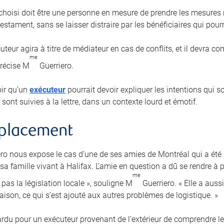
 choisi doit être une personne en mesure de prendre les mesures r
estament, sans se laisser distraire par les bénéficiaires qui pourra
uteur agira à titre de médiateur en cas de conflits, et il devra 
me
précise M
Guerriero.
loir qu’un
exécuteur
pourrait devoir expliquer les intentions qui 
 sont suivies à la lettre, dans un contexte lourd et émotif.
mplacement
ro nous expose le cas d’une de ses amies de Montréal qui a ét
a famille vivant à Halifax. L’amie en question a dû se rendre à p
me
pas la législation locale », souligne M
Guerriero. « Elle a auss
aison, ce qui s’est ajouté aux autres problèmes de logistique. »
 ardu pour un exécuteur provenant de l’extérieur de comprendre le