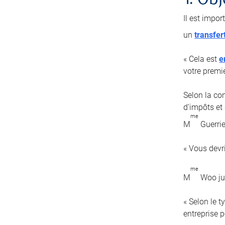
1. Obj
Il est impor
un
transfer
« Cela est
e
votre premi
Selon la com
d’impôts et 
me
M
Guerrie
« Vous devr
me
M
Woo jug
« Selon le 
entreprise pe