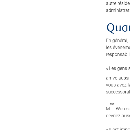
autre résid
administrati
Quan
En général,
les événeme
responsabili
« Les gens s
arrive auss
vous avez la
successoral
me
M
Woo sou
devriez auss
« Il est imp