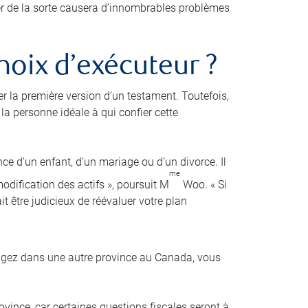
der de la sorte causera d’innombrables problèmes
hoix d’exécuteur ?
er la première version d’un testament. Toutefois,
a personne idéale à qui confier cette
nce d’un enfant, d’un mariage ou d’un divorce. Il
me
dification des actifs », poursuit M
Woo. « Si
it être judicieux de réévaluer votre plan
agez dans une autre province au Canada, vous
ovince, car certaines questions fiscales seront à