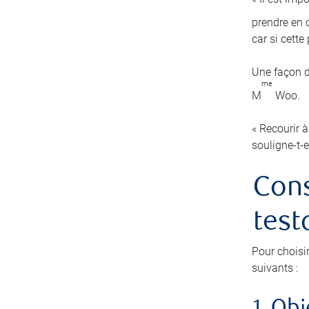
prendre en c
car si cett
Une façon d
me
M
Woo.
« Recourir à
souligne-t-e
Cons
test
Pour choisi
suivants :