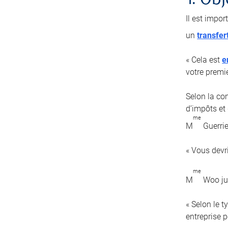
1. Obj
Il est impor
un
transfer
« Cela est
e
votre premi
Selon la com
d’impôts et 
me
M
Guerrie
« Vous devr
me
M
Woo jug
« Selon le 
entreprise pe