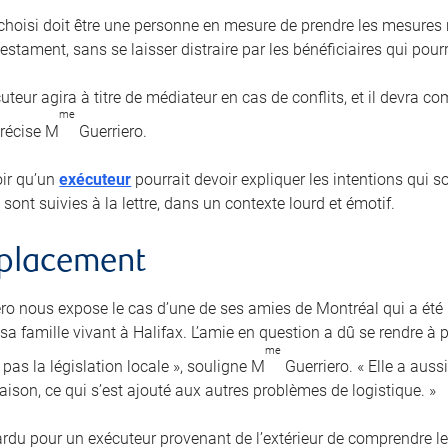
 choisi doit être une personne en mesure de prendre les mesures r
estament, sans se laisser distraire par les bénéficiaires qui pourra
uteur agira à titre de médiateur en cas de conflits, et il devra 
me
précise M
Guerriero.
loir qu’un
exécuteur
pourrait devoir expliquer les intentions qui 
 sont suivies à la lettre, dans un contexte lourd et émotif.
mplacement
ro nous expose le cas d’une de ses amies de Montréal qui a ét
a famille vivant à Halifax. L’amie en question a dû se rendre à p
me
pas la législation locale », souligne M
Guerriero. « Elle a auss
aison, ce qui s’est ajouté aux autres problèmes de logistique. »
 ardu pour un exécuteur provenant de l’extérieur de comprendre le