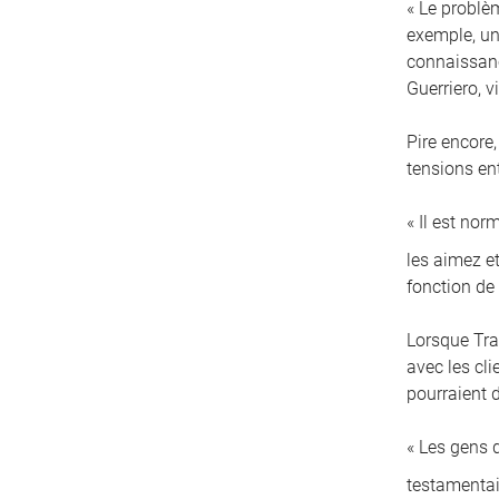
« Le problè
exemple, un 
connaissanc
Guerriero, 
Pire encore,
tensions en
« Il est no
les aimez et
fonction de
Lorsque Tra
avec les cl
pourraient d
« Les gens 
testamentai