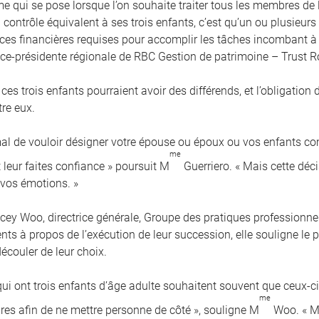
me qui se pose lorsque l’on souhaite traiter tous les membres de
contrôle équivalent à ses trois enfants, c’est qu’un ou plusieurs
es financières requises pour accomplir les tâches incombant à 
vice-présidente régionale de RBC Gestion de patrimoine – Trust R
 ces trois enfants pourraient avoir des différends, et l’obligation
tre eux.
rmal de vouloir désigner votre épouse ou époux ou vos enfants 
me
 leur faites confiance » poursuit M
Guerriero. « Mais cette déci
 vos émotions. »
cey Woo, directrice générale, Groupe des pratiques professionnel
ients à propos de l’exécution de leur succession, elle souligne l
écouler de leur choix.
qui ont trois enfants d’âge adulte souhaitent souvent que ceux-
me
res afin de ne mettre personne de côté », souligne M
Woo. « Ma