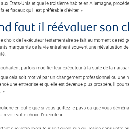
e aux États-Unis et que le troisième habite en Allemagne, procé
fs et fiscaux qu’il est préférable d’éviter. »
d faut-il réévaluer son c
 le choix de l’exécuteur testamentaire se fait au moment de rédig
nts marquants de la vie entraînent souvent une réévaluation de l
té.
ouhaitent parfois modifier leur exécuteur à la suite de la naissa
i que cela soit motivé par un changement professionnel ou une mo
ncé une entreprise et qu’elle est devenue plus prospère, il pourra
. »
ligne en outre que si vous quittez le pays ou que vous démén
i revoir votre choix d’exécuteur.
ortant que votre exécuteur soit quelqu’un qui réside dans votre pr