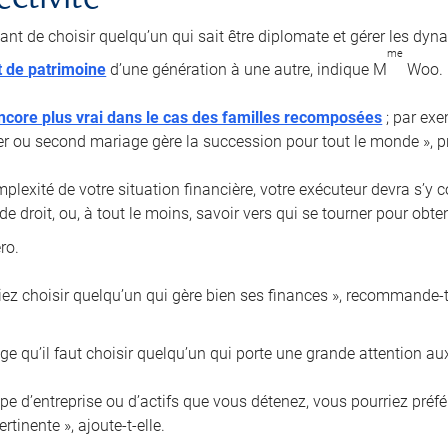
ectivité
tant de choisir quelqu’un qui sait être diplomate et gérer les dyn
me
t de patrimoine
d’une génération à une autre, indique M
Woo.
ncore plus vrai dans le cas des familles recomposées
; par exe
er ou second mariage gère la succession pour tout le monde », pr
plexité de votre situation financière, votre exécuteur devra s’y 
de droit, ou, à tout le moins, savoir vers qui se tourner pour obt
ro.
iez choisir quelqu’un qui gère bien ses finances », recommande-t-
e qu’il faut choisir quelqu’un qui porte une grande attention aux
type d’entreprise ou d’actifs que vous détenez, vous pourriez pré
rtinente », ajoute-t-elle.