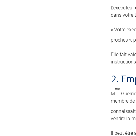
L’exécuteur
dans votre t
« Votre exéc
proches », 
Elle fait va
instructions
2. E
me
M
Guerrie
membre de s
connaissait 
vendre la m
Il peut être