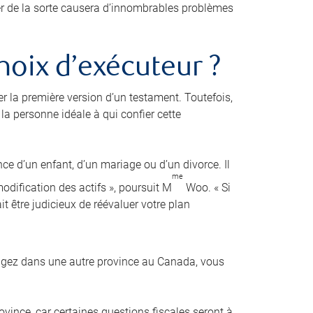
der de la sorte causera d’innombrables problèmes
hoix d’exécuteur ?
er la première version d’un testament. Toutefois,
a personne idéale à qui confier cette
nce d’un enfant, d’un mariage ou d’un divorce. Il
me
dification des actifs », poursuit M
Woo. « Si
it être judicieux de réévaluer votre plan
agez dans une autre province au Canada, vous
ovince, car certaines questions fiscales seront à