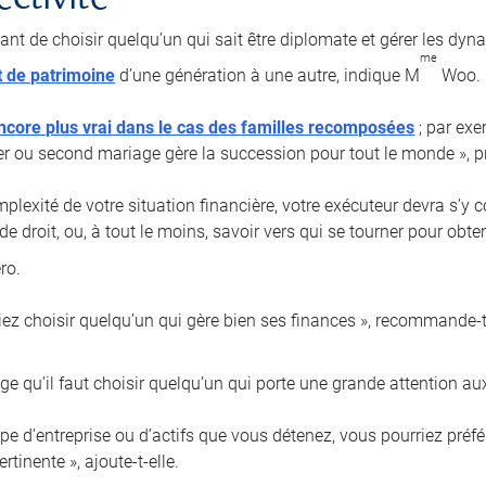
ectivité
tant de choisir quelqu’un qui sait être diplomate et gérer les dyn
me
t de patrimoine
d’une génération à une autre, indique M
Woo.
ncore plus vrai dans le cas des familles recomposées
; par exe
er ou second mariage gère la succession pour tout le monde », pr
plexité de votre situation financière, votre exécuteur devra s’y 
de droit, ou, à tout le moins, savoir vers qui se tourner pour obt
ro.
iez choisir quelqu’un qui gère bien ses finances », recommande-t-
e qu’il faut choisir quelqu’un qui porte une grande attention aux
type d’entreprise ou d’actifs que vous détenez, vous pourriez pré
rtinente », ajoute-t-elle.