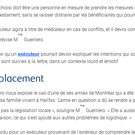
 choisi doit être une personne en mesure de prendre les mesures r
estament, sans se laisser distraire par les bénéficiaires qui pourra
uteur agira à titre de médiateur en cas de conflits, et il devra 
me
précise M
Guerriero.
loir qu’un
exécuteur
pourrait devoir expliquer les intentions qui 
 sont suivies à la lettre, dans un contexte lourd et émotif.
mplacement
ro nous expose le cas d’une de ses amies de Montréal qui a ét
a famille vivant à Halifax. L’amie en question a dû se rendre à p
me
pas la législation locale », souligne M
Guerriero. « Elle a auss
aison, ce qui s’est ajouté aux autres problèmes de logistique. »
 ardu pour un exécuteur provenant de l’extérieur de comprendre le