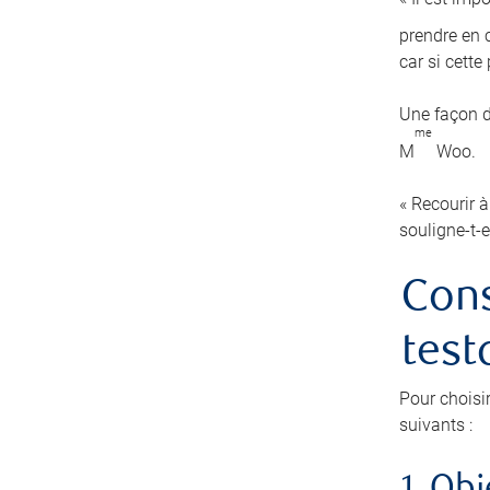
prendre en c
car si cett
Une façon d
me
M
Woo.
« Recourir à
souligne-t-e
Cons
test
Pour choisi
suivants :