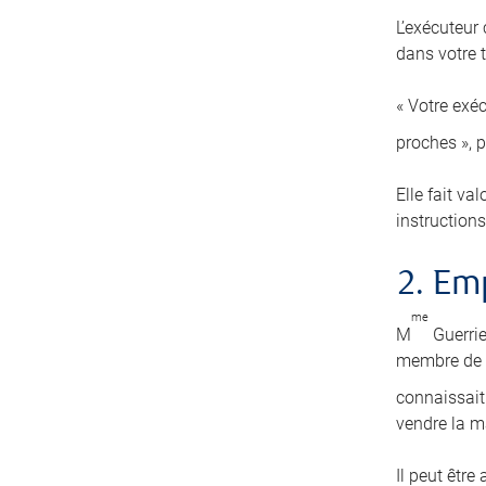
L’exécuteur
dans votre t
« Votre exéc
proches », 
Elle fait va
instructions
2. E
me
M
Guerrie
membre de s
connaissait 
vendre la m
Il peut être