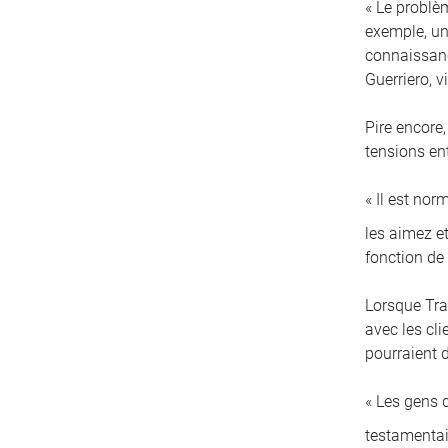
« Le problè
exemple, un 
connaissanc
Guerriero, 
Pire encore,
tensions en
« Il est no
les aimez et
fonction de
Lorsque Tra
avec les cl
pourraient d
« Les gens 
testamentai