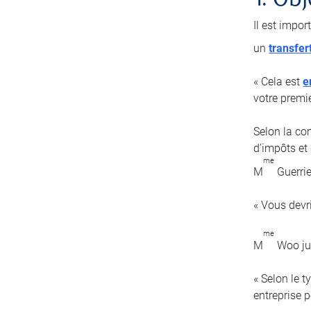
1. Obj
Il est impor
un
transfer
« Cela est
e
votre premi
Selon la com
d’impôts et 
me
M
Guerrie
« Vous devr
me
M
Woo jug
« Selon le 
entreprise pe