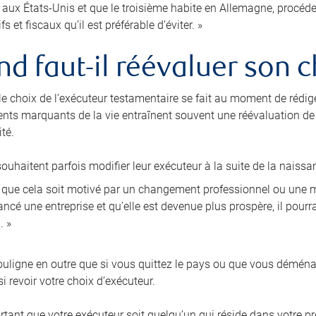
e aux États-Unis et que le troisième habite en Allemagne, procé
fs et fiscaux qu’il est préférable d’éviter. »
d faut-il réévaluer son c
 le choix de l’exécuteur testamentaire se fait au moment de rédig
nts marquants de la vie entraînent souvent une réévaluation de l
té.
ouhaitent parfois modifier leur exécuteur à la suite de la naissa
i que cela soit motivé par un changement professionnel ou une mo
ncé une entreprise et qu’elle est devenue plus prospère, il pourra
. »
ligne en outre que si vous quittez le pays ou que vous démén
i revoir votre choix d’exécuteur.
ortant que votre exécuteur soit quelqu’un qui réside dans votre pr