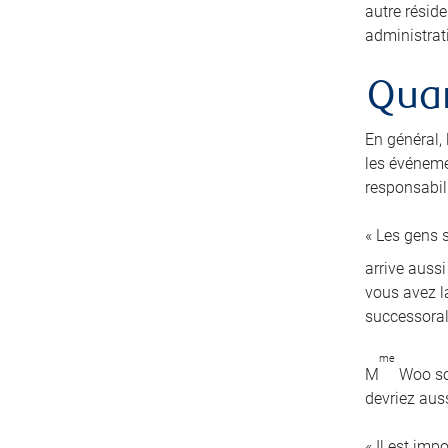
autre résid
administrati
Quan
En général,
les événeme
responsabili
« Les gens s
arrive auss
vous avez la
successoral
me
M
Woo sou
devriez auss
« Il est imp