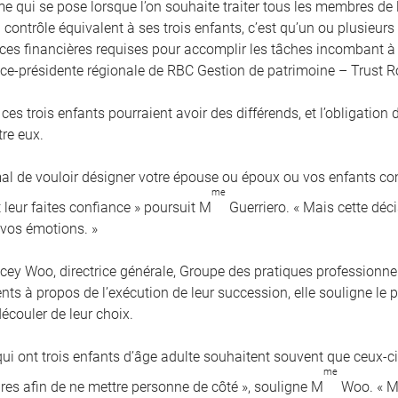
me qui se pose lorsque l’on souhaite traiter tous les membres de
contrôle équivalent à ses trois enfants, c’est qu’un ou plusieurs
es financières requises pour accomplir les tâches incombant à 
vice-présidente régionale de RBC Gestion de patrimoine – Trust R
 ces trois enfants pourraient avoir des différends, et l’obligation
tre eux.
rmal de vouloir désigner votre épouse ou époux ou vos enfants 
me
 leur faites confiance » poursuit M
Guerriero. « Mais cette déci
 vos émotions. »
cey Woo, directrice générale, Groupe des pratiques professionnel
ients à propos de l’exécution de leur succession, elle souligne l
écouler de leur choix.
qui ont trois enfants d’âge adulte souhaitent souvent que ceux-
me
res afin de ne mettre personne de côté », souligne M
Woo. « Ma