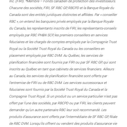
Inc. (FIRI). *Membre – Fonds canadien de protection des investisseurs.
Chacune des sociétés, FIRI, SF RBC GP, RBCPD et la Banque Royale du
Canada sont des entités juridiques distinctes et affiliées. Par « conseiller
RBC », on entend les banquiers privés employés par la Banque Royale
du Canada, les représentants inscrits de FIRI, les représentants-conseils
employés par RBC PH&N SCP, les premiers conseillers en services
fiduciaires et les chargés de comptes employés par la Compagnie Trust
Royal ou la Société Trust Royal du Canada ou les conseillers en
placement employés par RBC DVM. Au Québec, les services de
planification financière sont fournis par FIRI ou par SF RBC GP, qui sont
inscrits au Québec en tant que cabinets de services financiers. Ailleurs
au Canada, les services de planification financière sont offerts par
l’entremise de FIRI ou de RBC DVM. Les services successoraux et
fiduciaires sont fournis par la Société Trust Royal du Canada et la
Compagnie Trust Royal. Si un produit ou un service particulier n’est pas
offert par l’une des sociétés, par RBCPD ou par FIRI, les clients peuvent
demander qu’un autre partenaire RBC leur soit recommandé. Les
produits d’assurance sont offerts par l’intermédiaire de SF RBC GP, filiale
de RBC DVM. Lorsqu’ils offrent ou vendent des produits d’assurance vie