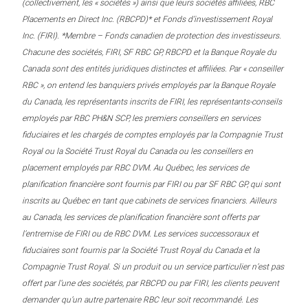
(collectivement, les « sociétés ») ainsi que leurs sociétés affiliées, RBC
Placements en Direct Inc. (RBCPD)* et Fonds d’investissement Royal
Inc. (FIRI). *Membre – Fonds canadien de protection des investisseurs.
Chacune des sociétés, FIRI, SF RBC GP, RBCPD et la Banque Royale du
Canada sont des entités juridiques distinctes et affiliées. Par « conseiller
RBC », on entend les banquiers privés employés par la Banque Royale
du Canada, les représentants inscrits de FIRI, les représentants-conseils
employés par RBC PH&N SCP, les premiers conseillers en services
fiduciaires et les chargés de comptes employés par la Compagnie Trust
Royal ou la Société Trust Royal du Canada ou les conseillers en
placement employés par RBC DVM. Au Québec, les services de
planification financière sont fournis par FIRI ou par SF RBC GP, qui sont
inscrits au Québec en tant que cabinets de services financiers. Ailleurs
au Canada, les services de planification financière sont offerts par
l’entremise de FIRI ou de RBC DVM. Les services successoraux et
fiduciaires sont fournis par la Société Trust Royal du Canada et la
Compagnie Trust Royal. Si un produit ou un service particulier n’est pas
offert par l’une des sociétés, par RBCPD ou par FIRI, les clients peuvent
demander qu’un autre partenaire RBC leur soit recommandé. Les