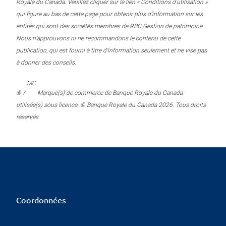
Royale du Canada. Veuillez cliquer sur le lien « Conditions d’utilisation »
qui figure au bas de cette page pour obtenir plus d’information sur les
entités qui sont des sociétés membres de RBC Gestion de patrimoine.
Nous n’approuvons ni ne recommandons le contenu de cette
publication, qui est fourni à titre d’information seulement et ne vise pas
à donner des conseils.
MC
® /
Marque(s) de commerce de Banque Royale du Canada
utilisée(s) sous licence. © Banque Royale du Canada 2026. Tous droits
réservés.
Coordonnées