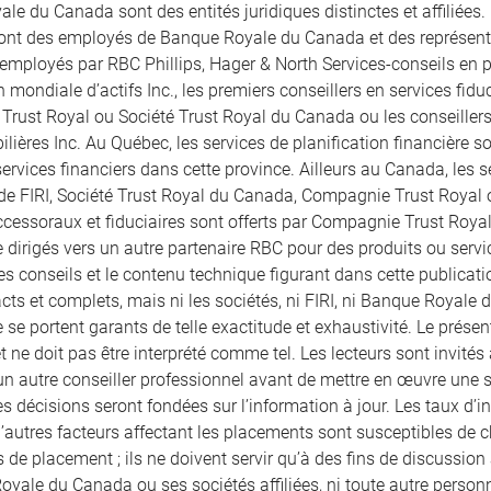
le du Canada sont des entités juridiques distinctes et affiliées.
sont des employés de Banque Royale du Canada et des représentan
 employés par RBC Phillips, Hager & North Services-conseils en pl
 mondiale d’actifs Inc., les premiers conseillers en services fid
rust Royal ou Société Trust Royal du Canada ou les conseille
lières Inc. Au Québec, les services de planification financière son
ervices financiers dans cette province. Ailleurs au Canada, les se
 de FIRI, Société Trust Royal du Canada, Compagnie Trust Royal
ccessoraux et fiduciaires sont offerts par Compagnie Trust Royal
 dirigés vers un autre partenaire RBC pour des produits ou servic
les conseils et le contenu technique figurant dans cette publicatio
ts et complets, mais ni les sociétés, ni FIRI, ni Banque Royale d
 se portent garants de telle exactitude et exhaustivité. Le prés
et ne doit pas être interprété comme tel. Les lecteurs sont invités 
un autre conseiller professionnel avant de mettre en œuvre une str
s décisions seront fondées sur l’information à jour. Les taux d’in
 d’autres facteurs affectant les placements sont susceptibles de
 de placement ; ils ne doivent servir qu’à des fins de discussion a
oyale du Canada ou ses sociétés affiliées, ni toute autre perso