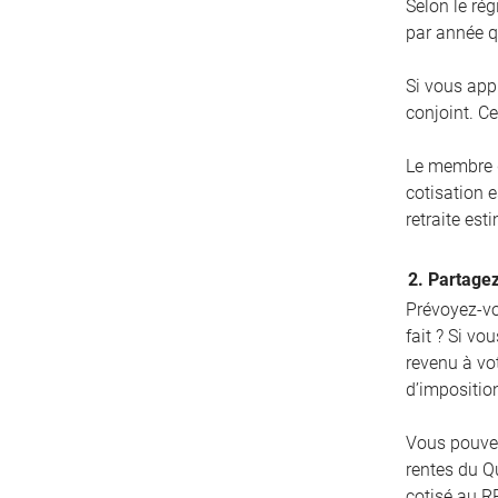
Selon le ré
par année q
Si vous app
conjoint. Ce
Le membre d
cotisation 
retraite est
2. Partagez
Prévoyez-vo
fait ? Si vo
revenu à vo
d’impositio
Vous pouve
rentes du Qu
cotisé au R