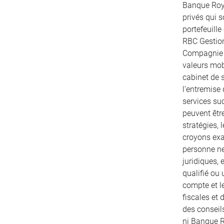
Banque Roya
privés qui 
portefeuille
RBC Gestion
Compagnie T
valeurs mobi
cabinet de s
l’entremise
services su
peuvent être
stratégies, 
croyons exac
personne ne
juridiques, 
qualifié ou 
compte et le
fiscales et
des conseils
ni Banque R