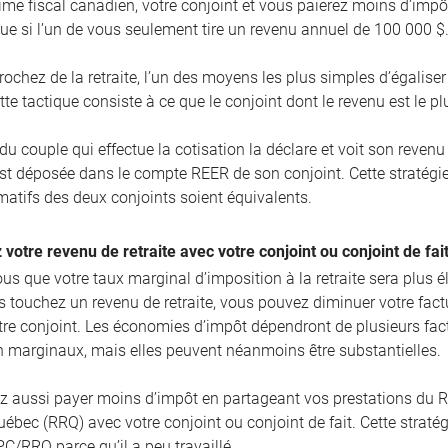
gime fiscal canadien, votre conjoint et vous paierez moins d’impô
ue si l’un de vous seulement tire un revenu annuel de 100 000 $
rochez de la retraite, l’un des moyens les plus simples d’égalise
tte tactique consiste à ce que le conjoint dont le revenu est le p
u couple qui effectue la cotisation la déclare et voit son reven
est déposée dans le compte REER de son conjoint. Cette stratégie
imatifs des deux conjoints soient équivalents.
 votre revenu de retraite avec votre conjoint ou conjoint de fai
us que votre taux marginal d’imposition à la retraite sera plus é
us touchez un revenu de retraite, vous pouvez diminuer votre fact
tre conjoint. Les économies d’impôt dépendront de plusieurs fact
n marginaux, mais elles peuvent néanmoins être substantielles.
z aussi payer moins d’impôt en partageant vos prestations du
ébec (RRQ) avec votre conjoint ou conjoint de fait. Cette stratégi
PC/RRQ parce qu’il a peu travaillé.