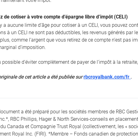
 maintenant votre impôt.
z de cotiser à votre compte d’épargne libre d’impôt (CELI)
 a aucune limite d’âge pour cotiser à un CELI, vous pouvez continu
ions à un CELI ne sont pas déductibles, les revenus générés par l
 plus, comme l’argent que vous retirez de ce compte n’est pas im
marginal d’imposition.
as possible d’éviter complètement de payer de l’impôt à la retrait
riginale de cet article a été publiée sur
rbcroyalbank.com/fr
.
document a été préparé pour les sociétés membres de RBC Gest
Inc.*, RBC Phillips, Hager & North Services-conseils en placement
du Canada et Compagnie Trust Royal (collectivement, les « société
ement Royal Inc. (FIRI). *Membre – Fonds canadien de protection 