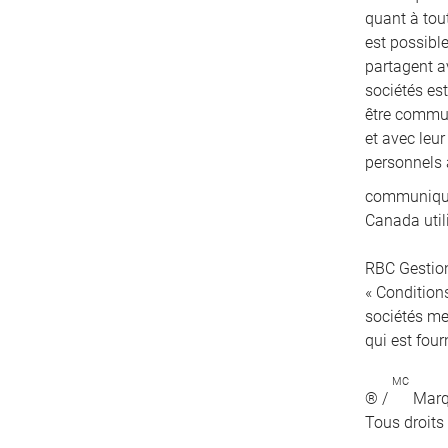
quant à tout
est possibl
partagent a
sociétés es
être communi
et avec leu
personnels 
communiqués
Canada util
RBC Gestion
« Conditions
sociétés me
qui est four
MC
® /
Marqu
Tous droits