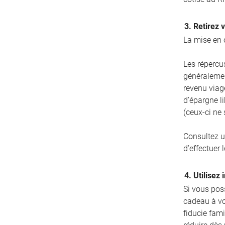
3. Retirez 
La mise en 
Les répercus
généralemen
revenu viag
d’épargne l
(ceux-ci ne
Consultez u
d’effectuer l
4. Utilisez
Si vous poss
cadeau à vo
fiducie fami