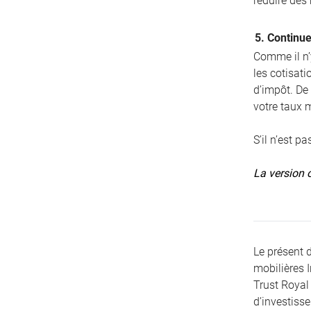
réduire dès
5. Continue
Comme il n’y
les cotisat
d’impôt. De
votre taux 
S’il n’est p
La version o
Le présent 
mobilières 
Trust Royal 
d’investiss