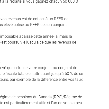
t à la retraite si vous gagnez chacun 50 000 $
.
r vos revenus est de cotiser à un REER de
lus élevé cotise au REER de son conjoint.
u imposable abaissé cette année-là, mais la
 est poursuivie jusqu’à ce que les revenus de
t
levé que celui de votre conjoint ou conjoint de
ure fiscale totale en attribuant jusqu’à 50 % de ce
eurs, par exemple de la différence entre vos taux
 Régime de pensions du Canada (RPC)/Régime de
e est particulièrement utile si l’un de vous a peu