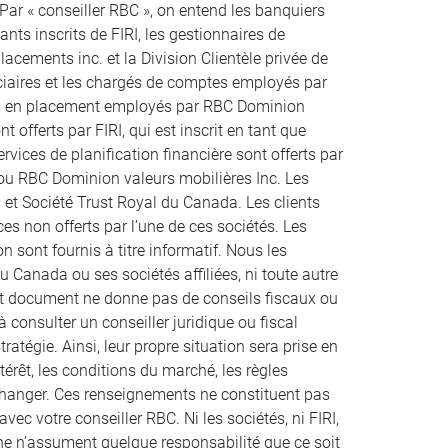
 Par « conseiller RBC », on entend les banquiers
ts inscrits de FIRI, les gestionnaires de
acements inc. et la Division Clientèle privée de
uciaires et les chargés de comptes employés par
rs en placement employés par RBC Dominion
t offerts par FIRI, qui est inscrit en tant que
rvices de planification financière sont offerts par
 ou RBC Dominion valeurs mobilières Inc. Les
 et Société Trust Royal du Canada. Les clients
es non offerts par l’une de ces sociétés. Les
n sont fournis à titre informatif. Nous les
u Canada ou ses sociétés affiliées, ni toute autre
ent document ne donne pas de conseils fiscaux ou
à consulter un conseiller juridique ou fiscal
atégie. Ainsi, leur propre situation sera prise en
térêt, les conditions du marché, les règles
 changer. Ces renseignements ne constituent pas
vec votre conseiller RBC. Ni les sociétés, ni FIRI,
nne n’assument quelque responsabilité que ce soit