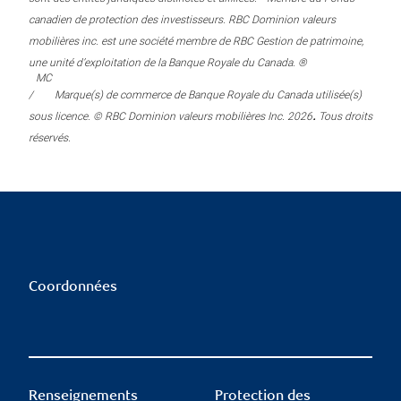
canadien de protection des investisseurs. RBC Dominion valeurs
mobilières inc. est une société membre de RBC Gestion de patrimoine,
une unité d’exploitation de la Banque Royale du Canada. ®
MC
/
Marque(s) de commerce de Banque Royale du Canada utilisée(s)
.
sous licence. © RBC Dominion valeurs mobilières Inc. 2026
Tous droits
réservés.
Coordonnées
Renseignements
Protection des