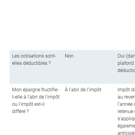
Les cotisations sont-
Non
Oui (dan
elles déductibles ?
plafond
déducti
Mon épargne fructifie-
À l’abri de l’impôt
Impôt di
t-elle à l’abri de l’impôt
au reve
ou l’impôt est-il
l’année d
différé ?
retenue
s’appliq
égalemen
anticipé