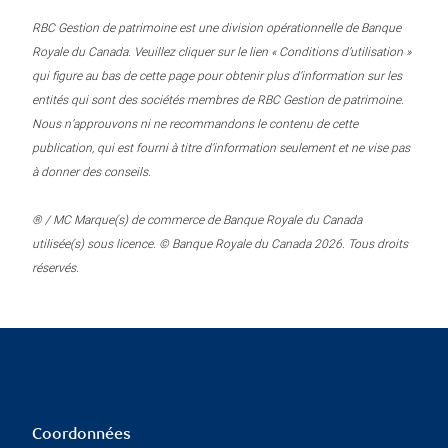
RBC Gestion de patrimoine est une division opérationnelle de Banque
Royale du Canada. Veuillez cliquer sur le lien « Conditions d’utilisation »
qui figure au bas de cette page pour obtenir plus d’information sur les
entités qui sont des sociétés membres de RBC Gestion de patrimoine.
Nous n’approuvons ni ne recommandons le contenu de cette
publication, qui est fourni à titre d’information seulement et ne vise pas
à donner des conseils.
® / MC Marque(s) de commerce de Banque Royale du Canada
utilisée(s) sous licence. © Banque Royale du Canada 2026. Tous droits
réservés.
Coordonnées