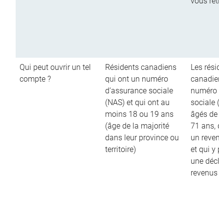
vous ret
Qui peut ouvrir un tel
Résidents canadiens
Les rési
compte ?
qui ont un numéro
canadie
d’assurance sociale
numéro 
(NAS) et qui ont au
sociale 
moins 18 ou 19 ans
âgés de
(âge de la majorité
71 ans,
dans leur province ou
un reve
territoire)
et qui y
une décl
revenus