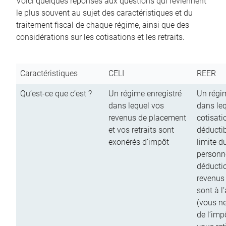
Voici quelques réponses aux questions qui reviennent
le plus souvent au sujet des caractéristiques et du
traitement fiscal de chaque régime, ainsi que des
considérations sur les cotisations et les retraits.
Caractéristiques
CELI
REER
Qu’est-ce que c’est ?
Un régime enregistré
Un régim
dans lequel vos
dans le
revenus de placement
cotisati
et vos retraits sont
déductib
exonérés d’impôt
limite d
personn
déductio
revenus
sont à l
(vous n
de l’imp