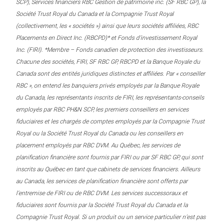
SCP), Services financiers RBC Gestion de patrimoine inc. (SF RBC GP), la
Société Trust Royal du Canada et la Compagnie Trust Royal
(collectivement, les « sociétés ») ainsi que leurs sociétés affiliées, RBC
Placements en Direct Inc. (RBCPD)* et Fonds d’investissement Royal
Inc. (FIRI). *Membre – Fonds canadien de protection des investisseurs.
Chacune des sociétés, FIRI, SF RBC GP, RBCPD et la Banque Royale du
Canada sont des entités juridiques distinctes et affiliées. Par « conseiller
RBC », on entend les banquiers privés employés par la Banque Royale
du Canada, les représentants inscrits de FIRI, les représentants-conseils
employés par RBC PH&N SCP, les premiers conseillers en services
fiduciaires et les chargés de comptes employés par la Compagnie Trust
Royal ou la Société Trust Royal du Canada ou les conseillers en
placement employés par RBC DVM. Au Québec, les services de
planification financière sont fournis par FIRI ou par SF RBC GP, qui sont
inscrits au Québec en tant que cabinets de services financiers. Ailleurs
au Canada, les services de planification financière sont offerts par
l’entremise de FIRI ou de RBC DVM. Les services successoraux et
fiduciaires sont fournis par la Société Trust Royal du Canada et la
Compagnie Trust Royal. Si un produit ou un service particulier n’est pas