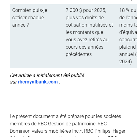
Combien puis-je
7 000 $ pour 2025,
18 % du
cotiser chaque
plus vos droits de
de l’ann
année ?
cotisation inutilisés et
moins to
les montants que
d’équiva
vous avez retirés au
concurr
cours des années
plafond 
précédentes
annuel 
2024)
Cet article a initialement été publié
sur
rbcroyalbank.com
.
Le présent document a été préparé pour les sociétés
membres de RBC Gestion de patrimoine, RBC
Dominion valeurs mobilières Inc.*, RBC Phillips, Hager