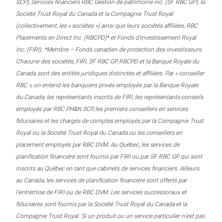
SCP), Services financiers RBC Gestion de patrimoine inc. (SF RBC GP), la
Société Trust Royal du Canada et la Compagnie Trust Royal
(collectivement, les « sociétés ») ainsi que leurs sociétés affiliées, RBC
Placements en Direct Inc. (RBCPD)* et Fonds d’investissement Royal
Inc. (FIRI). *Membre – Fonds canadien de protection des investisseurs.
Chacune des sociétés, FIRI, SF RBC GP, RBCPD et la Banque Royale du
Canada sont des entités juridiques distinctes et affiliées. Par « conseiller
RBC », on entend les banquiers privés employés par la Banque Royale
du Canada, les représentants inscrits de FIRI, les représentants-conseils
employés par RBC PH&N SCP, les premiers conseillers en services
fiduciaires et les chargés de comptes employés par la Compagnie Trust
Royal ou la Société Trust Royal du Canada ou les conseillers en
placement employés par RBC DVM. Au Québec, les services de
planification financière sont fournis par FIRI ou par SF RBC GP, qui sont
inscrits au Québec en tant que cabinets de services financiers. Ailleurs
au Canada, les services de planification financière sont offerts par
l’entremise de FIRI ou de RBC DVM. Les services successoraux et
fiduciaires sont fournis par la Société Trust Royal du Canada et la
Compagnie Trust Royal. Si un produit ou un service particulier n’est pas