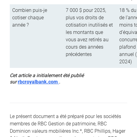
Combien puis-je
7 000 $ pour 2025,
18 % du
cotiser chaque
plus vos droits de
de l’ann
année ?
cotisation inutilisés et
moins to
les montants que
d’équiva
vous avez retirés au
concurr
cours des années
plafond 
précédentes
annuel 
2024)
Cet article a initialement été publié
sur
rbcroyalbank.com
.
Le présent document a été préparé pour les sociétés
membres de RBC Gestion de patrimoine, RBC
Dominion valeurs mobilières Inc.*, RBC Phillips, Hager