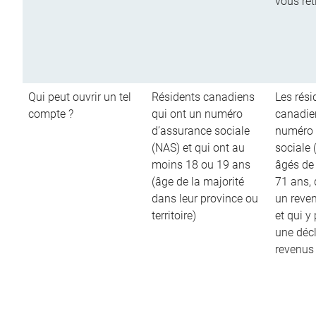
vous ret
Qui peut ouvrir un tel
Résidents canadiens
Les rési
compte ?
qui ont un numéro
canadie
d’assurance sociale
numéro 
(NAS) et qui ont au
sociale 
moins 18 ou 19 ans
âgés de
(âge de la majorité
71 ans,
dans leur province ou
un reve
territoire)
et qui y
une décl
revenus