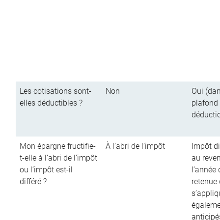
Les cotisations sont-
Non
Oui (dan
elles déductibles ?
plafond
déducti
Mon épargne fructifie-
À l’abri de l’impôt
Impôt di
t-elle à l’abri de l’impôt
au reve
ou l’impôt est-il
l’année d
différé ?
retenue
s’appliq
égalemen
anticipé