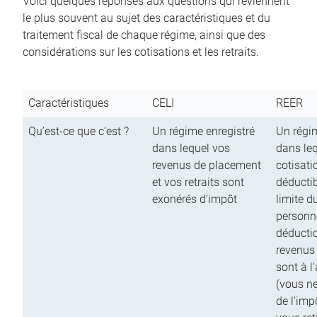
Voici quelques réponses aux questions qui reviennent
le plus souvent au sujet des caractéristiques et du
traitement fiscal de chaque régime, ainsi que des
considérations sur les cotisations et les retraits.
Caractéristiques
CELI
REER
Qu’est-ce que c’est ?
Un régime enregistré
Un régim
dans lequel vos
dans le
revenus de placement
cotisati
et vos retraits sont
déductib
exonérés d’impôt
limite d
personn
déductio
revenus
sont à l
(vous n
de l’imp