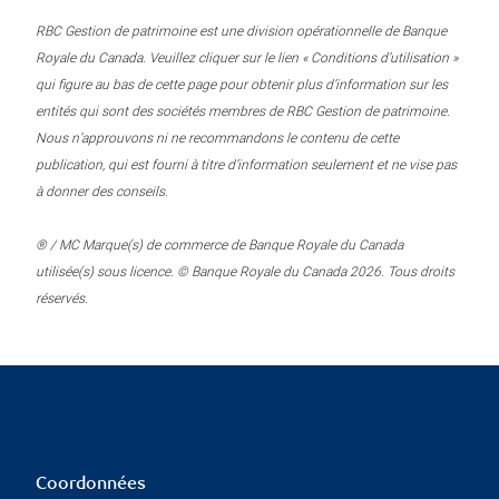
RBC Gestion de patrimoine est une division opérationnelle de Banque
Royale du Canada. Veuillez cliquer sur le lien « Conditions d’utilisation »
qui figure au bas de cette page pour obtenir plus d’information sur les
entités qui sont des sociétés membres de RBC Gestion de patrimoine.
Nous n’approuvons ni ne recommandons le contenu de cette
publication, qui est fourni à titre d’information seulement et ne vise pas
à donner des conseils.
® / MC Marque(s) de commerce de Banque Royale du Canada
utilisée(s) sous licence. © Banque Royale du Canada 2026. Tous droits
réservés.
Coordonnées