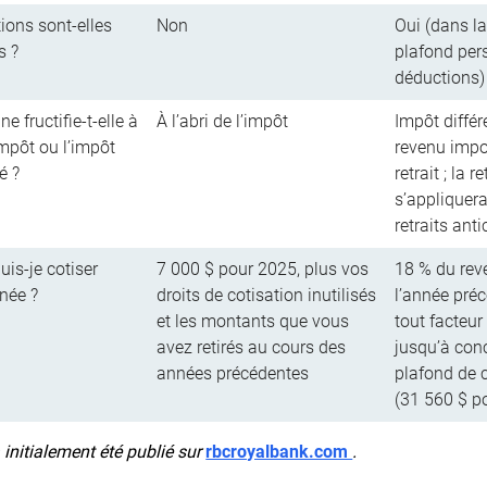
tions sont-elles
Non
Oui (dans la
s ?
plafond per
déductions)
 fructifie-t-elle à
À l’abri de l’impôt
Impôt différ
’impôt ou l’impôt
revenu impo
ré ?
retrait ; la 
s’appliquer
retraits anti
is-je cotiser
7 000 $ pour 2025, plus vos
18 % du rev
née ?
droits de cotisation inutilisés
l’année pré
et les montants que vous
tout facteur
avez retirés au cours des
jusqu’à con
années précédentes
plafond de 
(31 560 $ p
a initialement été publié sur
rbcroyalbank.com
.