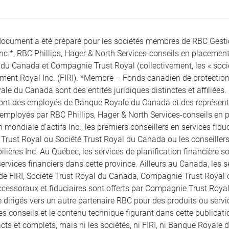
document a été préparé pour les sociétés membres de RBC Gest
Inc.*, RBC Phillips, Hager & North Services-conseils en placement
du Canada et Compagnie Trust Royal (collectivement, les « société
ement Royal Inc. (FIRI). *Membre – Fonds canadien de protection 
le du Canada sont des entités juridiques distinctes et affiliées.
sont des employés de Banque Royale du Canada et des représentan
 employés par RBC Phillips, Hager & North Services-conseils en pl
 mondiale d’actifs Inc., les premiers conseillers en services fid
rust Royal ou Société Trust Royal du Canada ou les conseille
lières Inc. Au Québec, les services de planification financière son
ervices financiers dans cette province. Ailleurs au Canada, les se
 de FIRI, Société Trust Royal du Canada, Compagnie Trust Royal
ccessoraux et fiduciaires sont offerts par Compagnie Trust Royal
 dirigés vers un autre partenaire RBC pour des produits ou servic
les conseils et le contenu technique figurant dans cette publicatio
ts et complets, mais ni les sociétés, ni FIRI, ni Banque Royale d