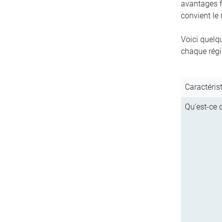
avantages f
convient le
Voici quelq
chaque régim
Caractéris
Qu’est-ce q