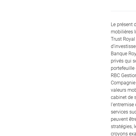
Le présent 
mobilières 
Trust Royal 
d’investiss
Banque Roya
privés qui 
portefeuille
RBC Gestion
Compagnie T
valeurs mobi
cabinet de s
l’entremise
services su
peuvent être
stratégies, 
croyons exac