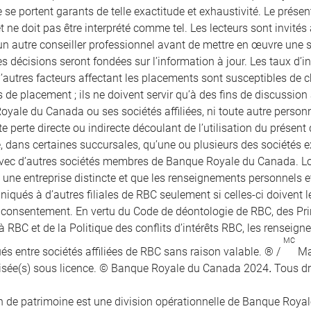
 se portent garants de telle exactitude et exhaustivité. Le prés
et ne doit pas être interprété comme tel. Les lecteurs sont invités 
un autre conseiller professionnel avant de mettre en œuvre une str
s décisions seront fondées sur l’information à jour. Les taux d’in
 d’autres facteurs affectant les placements sont susceptibles de
 de placement ; ils ne doivent servir qu’à des fins de discussion a
oyale du Canada ou ses sociétés affiliées, ni toute autre perso
e perte directe ou indirecte découlant de l’utilisation du présen
e, dans certaines succursales, qu’une ou plusieurs des sociétés e
vec d’autres sociétés membres de Banque Royale du Canada. Lors
t une entreprise distincte et que les renseignements personnels 
qués à d’autres filiales de RBC seulement si celles-ci doivent le
r consentement. En vertu du Code de déontologie de RBC, des Pr
à RBC et de la Politique des conflits d’intérêts RBC, les renseig
MC
 entre sociétés affiliées de RBC sans raison valable. ® /
Ma
isée(s) sous licence. © Banque Royale du Canada 2024
.
Tous dr
 de patrimoine est une division opérationnelle de Banque Royale 