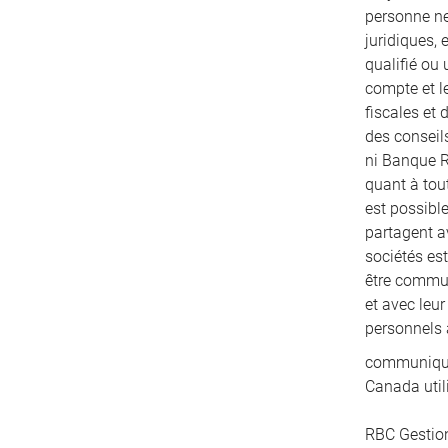
personne ne
juridiques, 
qualifié ou 
compte et le
fiscales et
des conseils
ni Banque R
quant à tout
est possibl
partagent a
sociétés es
être communi
et avec leu
personnels 
communiqués
Canada util
RBC Gestion