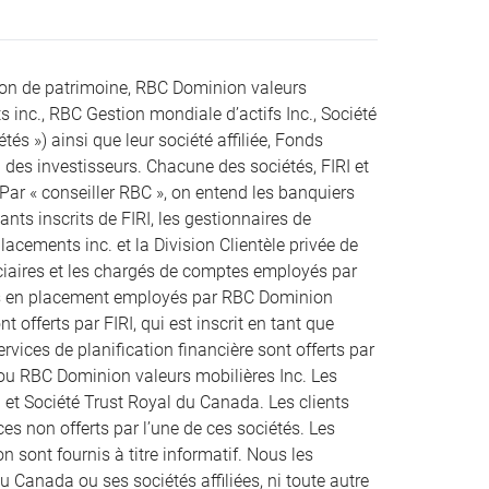
ion de patrimoine, RBC Dominion valeurs
s inc., RBC Gestion mondiale d’actifs Inc., Société
s ») ainsi que leur société affiliée, Fonds
des investisseurs. Chacune des sociétés, FIRI et
 Par « conseiller RBC », on entend les banquiers
ts inscrits de FIRI, les gestionnaires de
acements inc. et la Division Clientèle privée de
uciaires et les chargés de comptes employés par
rs en placement employés par RBC Dominion
t offerts par FIRI, qui est inscrit en tant que
rvices de planification financière sont offerts par
 ou RBC Dominion valeurs mobilières Inc. Les
 et Société Trust Royal du Canada. Les clients
es non offerts par l’une de ces sociétés. Les
n sont fournis à titre informatif. Nous les
u Canada ou ses sociétés affiliées, ni toute autre