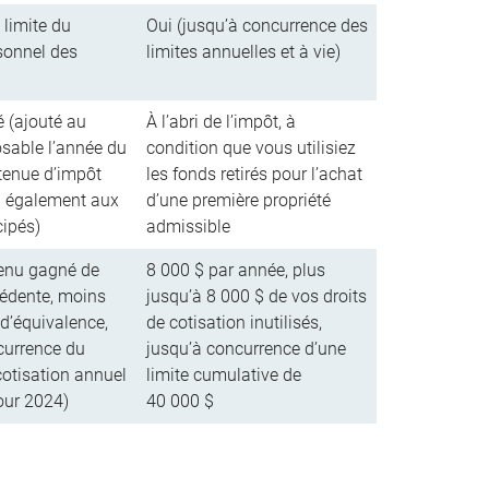
 limite du
Oui (jusqu’à concurrence des
sonnel des
limites annuelles et à vie)
é (ajouté au
À l’abri de l’impôt, à
sable l’année du
condition que vous utilisiez
retenue d’impôt
les fonds retirés pour l’achat
a également aux
d’une première propriété
cipés)
admissible
enu gagné de
8 000 $ par année, plus
cédente, moins
jusqu’à 8 000 $ de vos droits
 d’équivalence,
de cotisation inutilisés,
currence du
jusqu’à concurrence d’une
cotisation annuel
limite cumulative de
our 2024)
40 000 $