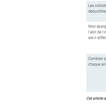
Les cotisa
déductible
Mon épargne
l’abri de l
est-il diffé
Combien pu
chaque an
Cet article 