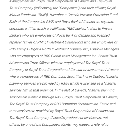
Management Inc. Royal Trust Corporation of Canada and The Royal
Trust Company (collectively, the “Companies”) and their affiliate, Royal
Mutual Funds Inc. (RMFI). *Member – Canada Investor Protection Fund.
Each of the Companies, RMFI and Royal Bank of Canada are separate
corporate entities which are affiliated. “RBC advisor” refers to Private
Bankers who are employees of Royal Bank of Canada and licensed
representatives of RMFI, Investment Counsellors who are employees of
RBC Phillips, Hager & North Investment Counsel Inc., Portfolio Managers
who are employees of RBC Global Asset Management Inc., Senior Trust
Advisors and Trust Officers who are employees of The Royal Trust
Company or Royal Trust Corporation of Canada, or Investment Advisors
who are employees of RBC Dominion Securities Inc. In Quebec, financial
planning services are provided by RMFI which is licensed as a financial
services firm in that province. In the rest of Canada, financial planning
services are available through RMFI, Royal Trust Corporation of Canada,
The Royal Trust Company, or RBC Dominion Securities Inc. Estate and
trust services are provided by Royal Trust Corporation of Canada and
The Royal Trust Company. If specific products or services are not
offered by one of the Companies, clients may request a referral to