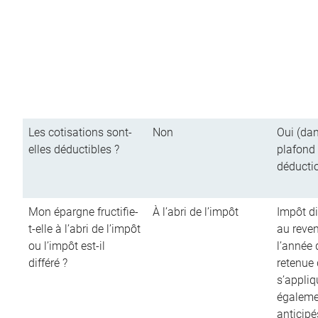
Les cotisations sont-
Non
Oui (dan
elles déductibles ?
plafond
déducti
Mon épargne fructifie-
À l’abri de l’impôt
Impôt di
t-elle à l’abri de l’impôt
au reve
ou l’impôt est-il
l’année d
différé ?
retenue
s’appliq
égalemen
anticipé