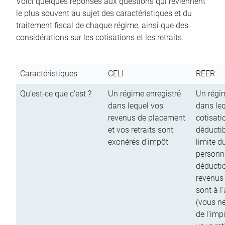
Voici quelques réponses aux questions qui reviennent
le plus souvent au sujet des caractéristiques et du
traitement fiscal de chaque régime, ainsi que des
considérations sur les cotisations et les retraits.
Caractéristiques
CELI
REER
Qu’est-ce que c’est ?
Un régime enregistré
Un régim
dans lequel vos
dans le
revenus de placement
cotisati
et vos retraits sont
déductib
exonérés d’impôt
limite d
personn
déductio
revenus
sont à l
(vous n
de l’imp