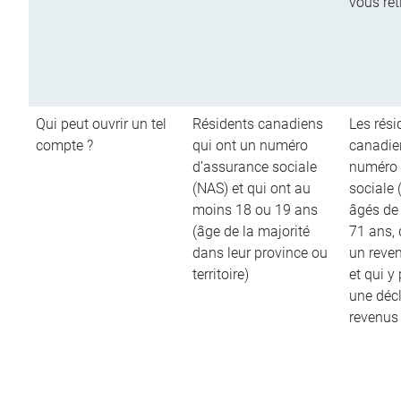
vous ret
Qui peut ouvrir un tel
Résidents canadiens
Les rési
compte ?
qui ont un numéro
canadie
d’assurance sociale
numéro 
(NAS) et qui ont au
sociale 
moins 18 ou 19 ans
âgés de
(âge de la majorité
71 ans,
dans leur province ou
un reve
territoire)
et qui y
une décl
revenus