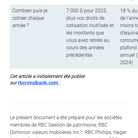
Combien puis-je
7 000 $ pour 2025,
18 % du
cotiser chaque
plus vos droits de
de l’ann
année ?
cotisation inutilisés et
moins to
les montants que
d’équiva
vous avez retirés au
concurr
cours des années
plafond 
précédentes
annuel 
2024)
Cet article a initialement été publié
sur
rbcroyalbank.com
.
Le présent document a été préparé pour les sociétés
membres de RBC Gestion de patrimoine, RBC
Dominion valeurs mobilières Inc.*, RBC Phillips, Hager