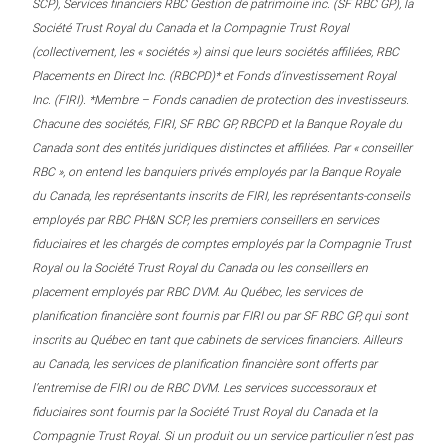
SCP), Services financiers RBC Gestion de patrimoine inc. (SF RBC GP), la
Société Trust Royal du Canada et la Compagnie Trust Royal
(collectivement, les « sociétés ») ainsi que leurs sociétés affiliées, RBC
Placements en Direct Inc. (RBCPD)* et Fonds d’investissement Royal
Inc. (FIRI). *Membre – Fonds canadien de protection des investisseurs.
Chacune des sociétés, FIRI, SF RBC GP, RBCPD et la Banque Royale du
Canada sont des entités juridiques distinctes et affiliées. Par « conseiller
RBC », on entend les banquiers privés employés par la Banque Royale
du Canada, les représentants inscrits de FIRI, les représentants-conseils
employés par RBC PH&N SCP, les premiers conseillers en services
fiduciaires et les chargés de comptes employés par la Compagnie Trust
Royal ou la Société Trust Royal du Canada ou les conseillers en
placement employés par RBC DVM. Au Québec, les services de
planification financière sont fournis par FIRI ou par SF RBC GP, qui sont
inscrits au Québec en tant que cabinets de services financiers. Ailleurs
au Canada, les services de planification financière sont offerts par
l’entremise de FIRI ou de RBC DVM. Les services successoraux et
fiduciaires sont fournis par la Société Trust Royal du Canada et la
Compagnie Trust Royal. Si un produit ou un service particulier n’est pas