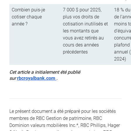
Combien puis-je
7 000 $ pour 2025,
18 % du
cotiser chaque
plus vos droits de
de l’ann
année ?
cotisation inutilisés et
moins to
les montants que
d’équiva
vous avez retirés au
concurr
cours des années
plafond 
précédentes
annuel 
2024)
Cet article a initialement été publié
sur
rbcroyalbank.com
.
Le présent document a été préparé pour les sociétés
membres de RBC Gestion de patrimoine, RBC
Dominion valeurs mobilières Inc.*, RBC Phillips, Hager