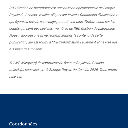
RBC Gestion de patrimoine est une division opérationnelle de Banque
Royale du Canada. Veuillez cliquer sur le lien « Conditions d’utilisation »
qui figure au bas de cette page pour obtenir plus d’information sur les
entités qui sont des sociétés membres de RBC Gestion de patrimoine.
Nous n’approuvons ni ne recommandons le contenu de cette
publication, qui est fourni à titre d’information seulement et ne vise pas
à donner des conseils.
® / MC Marque(s) de commerce de Banque Royale du Canada
utilisée(s) sous licence. © Banque Royale du Canada 2026. Tous droits
réservés.
Coordonnées