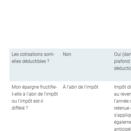
Les cotisations sont-
Non
Oui (dan
elles déductibles ?
plafond
déducti
Mon épargne fructifie-
À l’abri de l’impôt
Impôt di
t-elle à l’abri de l’impôt
au reve
ou l’impôt est-il
l’année d
différé ?
retenue
s’appliq
égalemen
anticipé