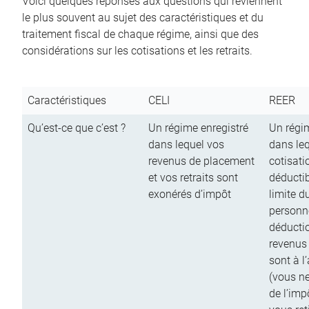
Voici quelques réponses aux questions qui reviennent
le plus souvent au sujet des caractéristiques et du
traitement fiscal de chaque régime, ainsi que des
considérations sur les cotisations et les retraits.
Caractéristiques
CELI
REER
Qu’est-ce que c’est ?
Un régime enregistré
Un régim
dans lequel vos
dans le
revenus de placement
cotisati
et vos retraits sont
déductib
exonérés d’impôt
limite d
personn
déductio
revenus
sont à l
(vous n
de l’imp