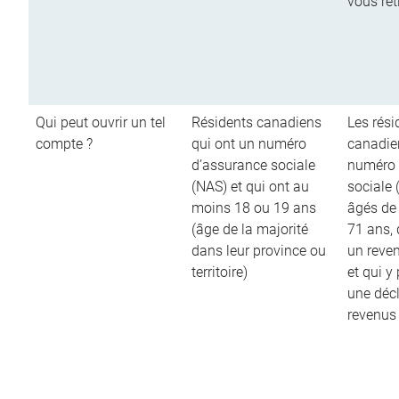
vous ret
Qui peut ouvrir un tel
Résidents canadiens
Les rési
compte ?
qui ont un numéro
canadie
d’assurance sociale
numéro 
(NAS) et qui ont au
sociale 
moins 18 ou 19 ans
âgés de
(âge de la majorité
71 ans,
dans leur province ou
un reve
territoire)
et qui y
une décl
revenus