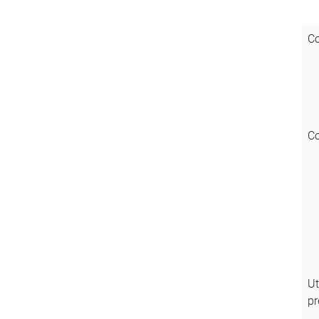
Co
Co
Ut
pr