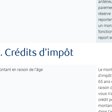
antérie
paiemen
réserve
reporter
un mont
fonctio
report e
. Crédits d’impôt
ntant en raison de l’âge
Le mont
d’impôt
65 ans 
raison d
vous n’
crédit p
montant 
dans l’a