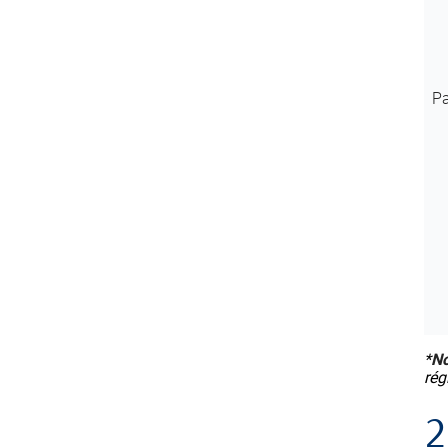
Pa
*
No
rég
2