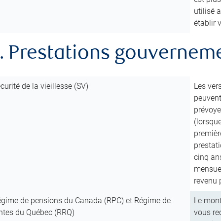
utilisé
établir
. Prestations gouvernem
curité de la vieillesse (SV)
Les ver
peuvent 
prévoye
(lorsqu
première
prestat
cinq ans
mensuel
revenu 
gime de pensions du Canada (RPC) et Régime de
Le mont
ntes du Québec (RRQ)
vous re