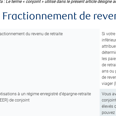
a : Le terme « conjoint » utilisé dans le présent article désigne au
. Fractionnement de reve
actionnement du revenu de retraite
Si votr
inférieu
attribu
détermi
les pai
de retra
ans ou p
de reve
viager 
tisations à un régime enregistré d’épargne-retraite
Vous av
EER) de conjoint
conjoint
élevés q
pouvez 