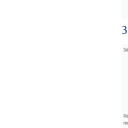
3
Sé
Ré
re