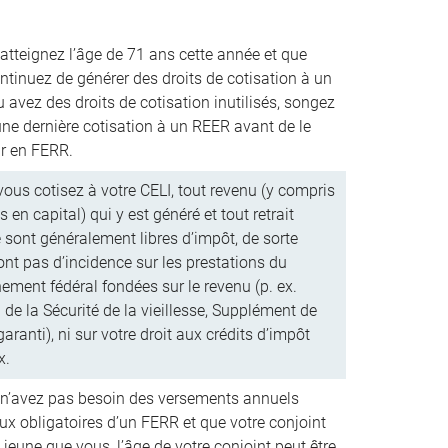
 atteignez l’âge de 71 ans cette année et que
ntinuez de générer des droits de cotisation à un
 avez des droits de cotisation inutilisés, songez
une dernière cotisation à un REER avant de le
ir en FERR.
ous cotisez à votre CELI, tout revenu (y compris
s en capital) qui y est généré et tout retrait
é sont généralement libres d’impôt, de sorte
’ont pas d’incidence sur les prestations du
ement fédéral fondées sur le revenu (p. ex.
de la Sécurité de la vieillesse, Supplément de
aranti), ni sur votre droit aux crédits d’impôt
x.
 n’avez pas besoin des versements annuels
x obligatoires d’un FERR et que votre conjoint
 jeune que vous, l’âge de votre conjoint peut être