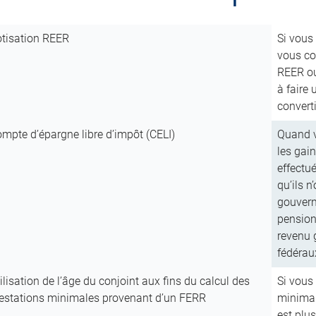
tisation REER
Si vous
vous co
REER ou
à faire 
convert
mpte d’épargne libre d’impôt (CELI)
Quand v
les gain
effectu
qu’ils n
gouvern
pension 
revenu g
fédérau
ilisation de l’âge du conjoint aux fins du calcul des
Si vous
estations minimales provenant d’un FERR
minimau
est plus