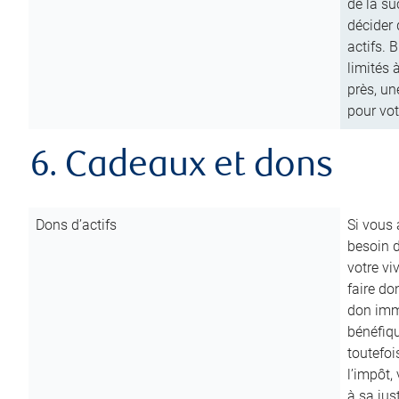
de la su
décider 
actifs. 
limités 
près, un
pour vot
6. Cadeaux et dons
Dons d’actifs
Si vous
besoin d
votre vi
faire do
don immé
bénéfiqu
toutefoi
l’impôt,
à sa ju