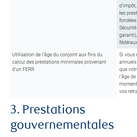
d’impôt,
les pres
fondées 
Sécurité
garanti)
fédéraux
Utilisation de l’âge du conjoint aux fins du
Si vous
calcul des prestations minimales provenant
annuels
d’un FERR
que votr
l’âge de
moment d
vos ret
3. Prestations
gouvernementales