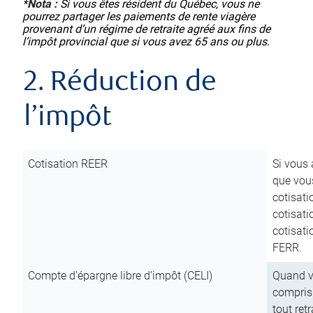
*
Nota :
Si vous êtes résident du Québec, vous ne
pourrez partager les paiements de rente viagère
provenant d’un régime de retraite agréé aux fins de
l’impôt provincial que si vous avez 65 ans ou plus.
2. Réduction de
l’impôt
Cotisation REER
Si vous 
que vous
cotisati
cotisati
cotisati
FERR.
Compte d’épargne libre d’impôt (CELI)
Quand vo
compris 
tout ret