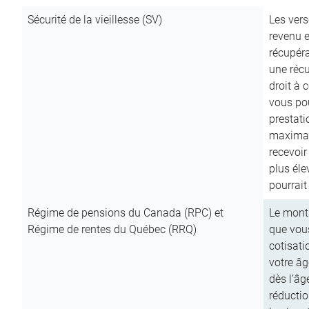
Sécurité de la vieillesse (SV)
Les vers
revenu e
récupéra
une récu
droit à 
vous pou
prestati
maximale
recevoi
plus él
pourrait
Régime de pensions du Canada (RPC) et
Le mont
Régime de rentes du Québec (RRQ)
que vous
cotisati
votre âg
dès l’âg
réducti