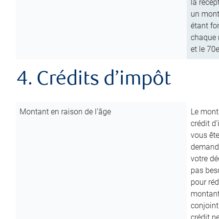
la récep
un mont
étant fo
chaque m
et le 70
4. Crédits d’impôt
Montant en raison de l’âge
Le monta
crédit d
vous êt
demande
votre dé
pas beso
pour réd
montant 
conjoint
crédit n