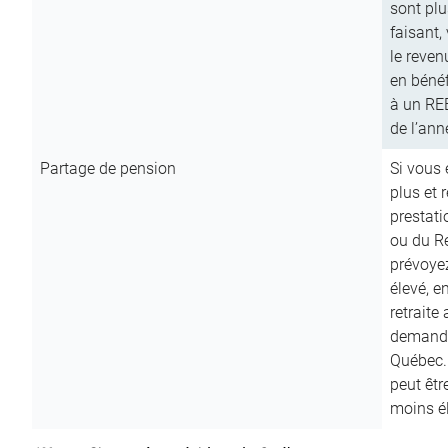
sont plu
faisant,
le reven
en bénéf
à un RE
de l’ann
Partage de pension
Si vous 
plus et 
prestat
ou du R
prévoyez
élevé, e
retraite
demande
Québec. 
peut êtr
moins é