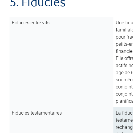
5. Fiducies
Fiducies entre vifs
Une fidu
familial
pour fra
petits-e
financie
Elle off
actifs h
âgé de 6
soi-mêm
conjoint
conjoin
planific
Fiducies testamentaires
La fiduc
testamen
rechange