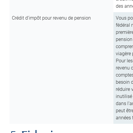
des anné
Crédit d’impôt pour revenu de pension
Vous pou
fédéral 
première
pension
comprend
viagère 
Pour les
revenu 
comptes
besoin d
réduire 
inutilis
dans l’a
peut êtr
années f