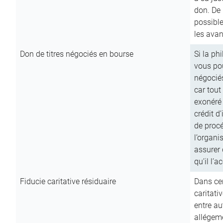
don. De p
possible
les avan
Don de titres négociés en bourse
Si la ph
vous pou
négocié
car tout
exonéré
crédit d
de procé
l’organi
assurer 
qu’il l’a
Fiducie caritative résiduaire
Dans cer
caritati
entre au
allégeme