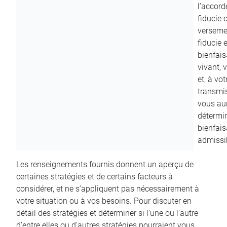
l’accord
fiducie c
versemen
fiducie 
bienfais
vivant, 
et, à vo
transmi
vous aur
détermin
bienfais
admissib
Les renseignements fournis donnent un aperçu de
certaines stratégies et de certains facteurs à
considérer, et ne s’appliquent pas nécessairement à
votre situation ou à vos besoins. Pour discuter en
détail des stratégies et déterminer si l’une ou l’autre
d’entre elles ou d’autres stratégies pourraient vous