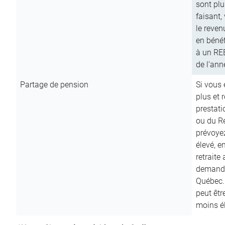
sont plu
faisant,
le reven
en bénéf
à un RE
de l’ann
Partage de pension
Si vous 
plus et 
prestat
ou du R
prévoyez
élevé, e
retraite
demande
Québec. 
peut êtr
moins é