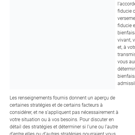
l’accord
fiducie c
versemen
fiducie 
bienfais
vivant, 
et, à vo
transmi
vous aur
détermin
bienfais
admissib
Les renseignements fournis donnent un aperçu de
certaines stratégies et de certains facteurs à
considérer, et ne s’appliquent pas nécessairement à
votre situation ou à vos besoins. Pour discuter en
détail des stratégies et déterminer si l’une ou l’autre
d’entre elles ou d’autres stratégies pourraient vous