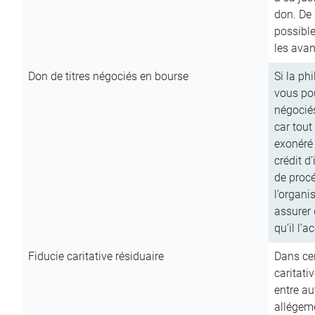
don. De p
possible
les avan
Don de titres négociés en bourse
Si la ph
vous pou
négocié
car tout
exonéré
crédit d
de procé
l’organi
assurer 
qu’il l’a
Fiducie caritative résiduaire
Dans cer
caritati
entre au
allégeme