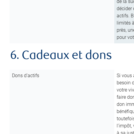
de la su
décider 
actifs. 
limités 
près, un
pour vot
6. Cadeaux et dons
Dons d’actifs
Si vous
besoin d
votre vi
faire do
don immé
bénéfiqu
toutefoi
l’impôt,
à sa ju