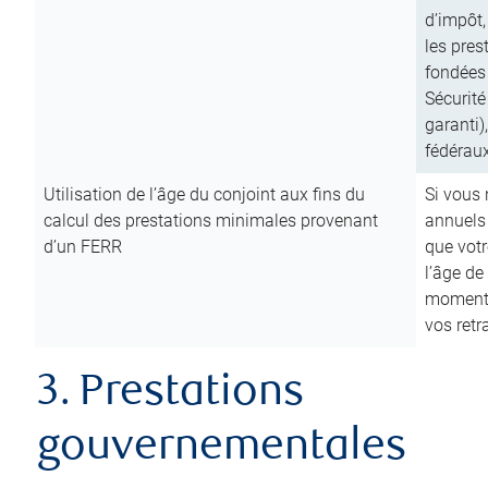
d’impôt,
les pres
fondées 
Sécurité
garanti)
fédéraux
Utilisation de l’âge du conjoint aux fins du
Si vous
calcul des prestations minimales provenant
annuels
d’un FERR
que votr
l’âge de
moment d
vos ret
3. Prestations
gouvernementales