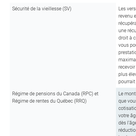
Sécurité de la vieillesse (SV)
Les vers
revenu e
récupéra
une récu
droit à 
vous pou
prestati
maximale
recevoi
plus él
pourrait
Régime de pensions du Canada (RPC) et
Le mont
Régime de rentes du Québec (RRQ)
que vous
cotisati
votre âg
dès l’âg
réducti