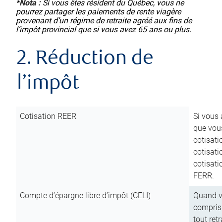
*
Nota :
Si vous êtes résident du Québec, vous ne
pourrez partager les paiements de rente viagère
provenant d’un régime de retraite agréé aux fins de
l’impôt provincial que si vous avez 65 ans ou plus.
2. Réduction de
l’impôt
Cotisation REER
Si vous 
que vous
cotisati
cotisati
cotisati
FERR.
Compte d’épargne libre d’impôt (CELI)
Quand vo
compris 
tout ret