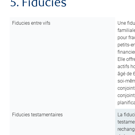
5. Fiducies
Fiducies entre vifs
Une fidu
familial
pour fra
petits-e
financie
Elle off
actifs h
âgé de 6
soi-mêm
conjoint
conjoin
planific
Fiducies testamentaires
La fiduc
testamen
rechange