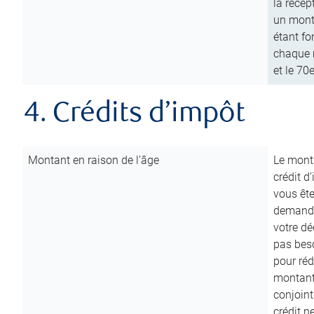
la récep
un mont
étant fo
chaque m
et le 70
4. Crédits d’impôt
Montant en raison de l’âge
Le monta
crédit d
vous êt
demande
votre dé
pas beso
pour réd
montant 
conjoint
crédit n