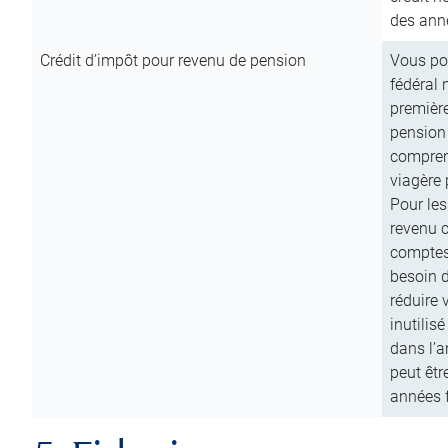
des anné
Crédit d’impôt pour revenu de pension
Vous pou
fédéral 
première
pension
comprend
viagère 
Pour les
revenu 
comptes
besoin d
réduire 
inutilis
dans l’a
peut êtr
années f