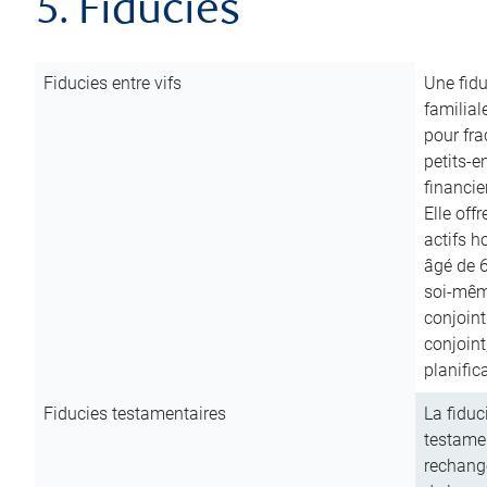
5. Fiducies
Fiducies entre vifs
Une fidu
familial
pour fra
petits-e
financie
Elle off
actifs h
âgé de 6
soi-mêm
conjoint
conjoin
planific
Fiducies testamentaires
La fiduc
testamen
rechange