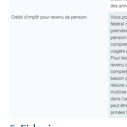
des anné
Crédit d’impôt pour revenu de pension
Vous pou
fédéral 
première
pension
comprend
viagère 
Pour les
revenu 
comptes
besoin d
réduire 
inutilis
dans l’a
peut êtr
années f