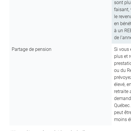
sont plu
faisant,
le reven
en bénéf
à un RE
de l’ann
Partage de pension
Si vous 
plus et 
prestat
ou du R
prévoyez
élevé, e
retraite
demande
Québec. 
peut êtr
moins é