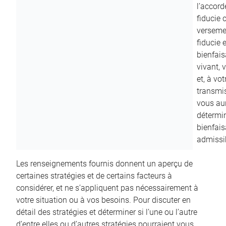
l’accord
fiducie c
versemen
fiducie 
bienfais
vivant, 
et, à vo
transmi
vous aur
détermin
bienfais
admissib
Les renseignements fournis donnent un aperçu de
certaines stratégies et de certains facteurs à
considérer, et ne s’appliquent pas nécessairement à
votre situation ou à vos besoins. Pour discuter en
détail des stratégies et déterminer si l’une ou l’autre
d’entre elles ou d’autres stratégies pourraient vous