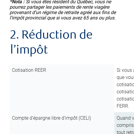
*
Nota :
Si vous êtes résident du Québec, vous ne
pourrez partager les paiements de rente viagère
provenant d’un régime de retraite agréé aux fins de
l’impôt provincial que si vous avez 65 ans ou plus.
2. Réduction de
l’impôt
Cotisation REER
Si vous 
que vous
cotisati
cotisati
cotisati
FERR.
Compte d’épargne libre d’impôt (CELI)
Quand vo
compris 
tout ret