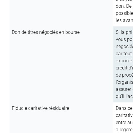
don. De p
possible
les avan
Don de titres négociés en bourse
Si la ph
vous pou
négocié
car tout
exonéré
crédit d
de procé
l’organi
assurer 
qu’il l’a
Fiducie caritative résiduaire
Dans cer
caritati
entre au
allégeme