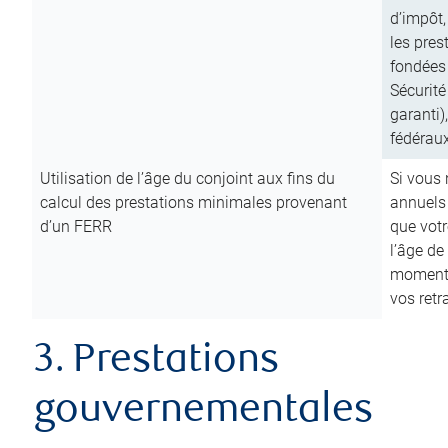
d’impôt,
les pres
fondées 
Sécurité
garanti)
fédéraux
Utilisation de l’âge du conjoint aux fins du
Si vous
calcul des prestations minimales provenant
annuels
d’un FERR
que votr
l’âge de
moment d
vos ret
3. Prestations
gouvernementales