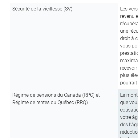
Sécurité de la vieillesse (SV)
Les vers
revenu e
récupéra
une récu
droit à 
vous pou
prestati
maximale
recevoi
plus él
pourrait
Régime de pensions du Canada (RPC) et
Le mont
Régime de rentes du Québec (RRQ)
que vous
cotisati
votre âg
dès l’âg
réducti