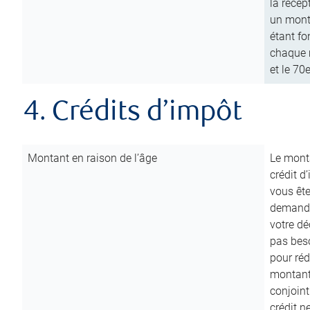
la récep
un mont
étant fo
chaque m
et le 70
4. Crédits d’impôt
Montant en raison de l’âge
Le monta
crédit d
vous êt
demande
votre dé
pas beso
pour réd
montant 
conjoint
crédit n