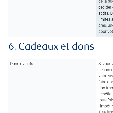
de la su
décider 
actifs. 
limités 
près, un
pour vot
6. Cadeaux et dons
Dons d’actifs
Si vous
besoin d
votre vi
faire do
don immé
bénéfiqu
toutefoi
l’impôt,
à sa ju