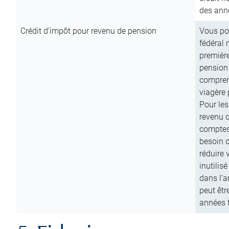
des anné
Crédit d’impôt pour revenu de pension
Vous pou
fédéral 
première
pension
comprend
viagère 
Pour les
revenu 
comptes
besoin d
réduire 
inutilis
dans l’a
peut êtr
années f