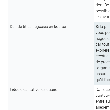
don. De p
possible
les avan
Don de titres négociés en bourse
Si la ph
vous pou
négocié
car tout
exonéré
crédit d
de procé
l’organi
assurer 
qu’il l’a
Fiducie caritative résiduaire
Dans cer
caritati
entre au
allégeme