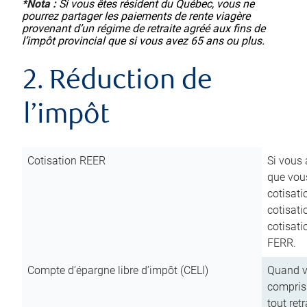
*
Nota :
Si vous êtes résident du Québec, vous ne
pourrez partager les paiements de rente viagère
provenant d’un régime de retraite agréé aux fins de
l’impôt provincial que si vous avez 65 ans ou plus.
2. Réduction de
l’impôt
Cotisation REER
Si vous 
que vous
cotisati
cotisati
cotisati
FERR.
Compte d’épargne libre d’impôt (CELI)
Quand vo
compris 
tout ret