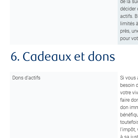
de la su
décider 
actifs. 
limités 
près, un
pour vot
6. Cadeaux et dons
Dons d’actifs
Si vous
besoin d
votre vi
faire do
don immé
bénéfiqu
toutefoi
l’impôt,
à sa ju