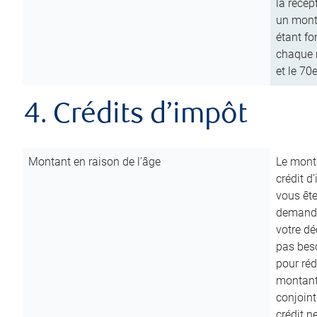
la récep
un mont
étant fo
chaque m
et le 70
4. Crédits d’impôt
Montant en raison de l’âge
Le monta
crédit d
vous êt
demande
votre dé
pas beso
pour réd
montant 
conjoint
crédit n