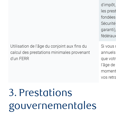
d’impôt,
les pres
fondées 
Sécurité
garanti)
fédéraux
Utilisation de l’âge du conjoint aux fins du
Si vous
calcul des prestations minimales provenant
annuels
d’un FERR
que votr
l’âge de
moment d
vos ret
3. Prestations
gouvernementales