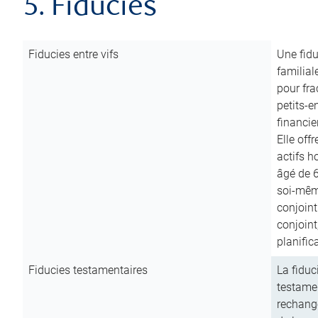
5. Fiducies
Fiducies entre vifs
Une fidu
familial
pour fra
petits-e
financie
Elle off
actifs h
âgé de 6
soi-mêm
conjoint
conjoin
planific
Fiducies testamentaires
La fiduc
testamen
rechange