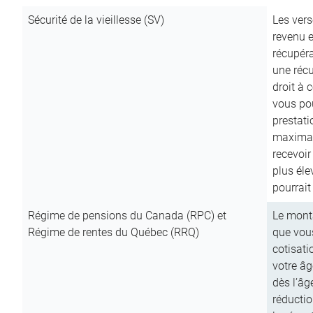
Sécurité de la vieillesse (SV)
Les vers
revenu e
récupéra
une récu
droit à 
vous pou
prestati
maximale
recevoi
plus él
pourrait
Régime de pensions du Canada (RPC) et
Le mont
Régime de rentes du Québec (RRQ)
que vous
cotisati
votre âg
dès l’âg
réducti