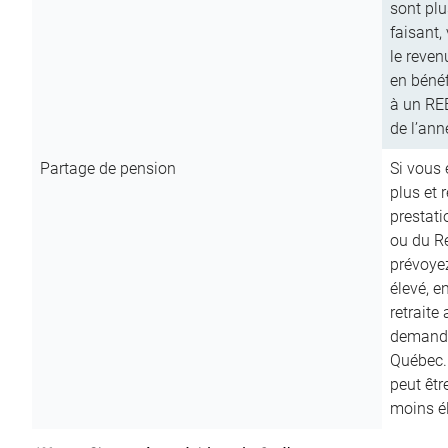
sont plu
faisant,
le reven
en bénéf
à un RE
de l’ann
Partage de pension
Si vous 
plus et 
prestat
ou du R
prévoyez
élevé, e
retraite
demande
Québec. 
peut êtr
moins é