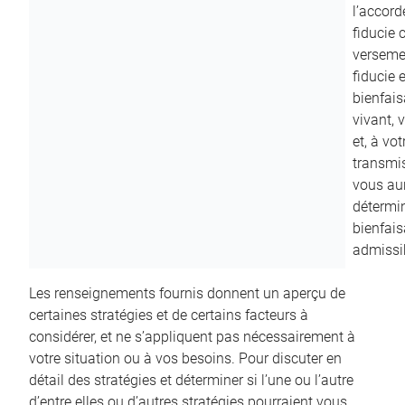
l’accord
fiducie c
versemen
fiducie 
bienfais
vivant, 
et, à vo
transmi
vous aur
détermin
bienfais
admissib
Les renseignements fournis donnent un aperçu de
certaines stratégies et de certains facteurs à
considérer, et ne s’appliquent pas nécessairement à
votre situation ou à vos besoins. Pour discuter en
détail des stratégies et déterminer si l’une ou l’autre
d’entre elles ou d’autres stratégies pourraient vous