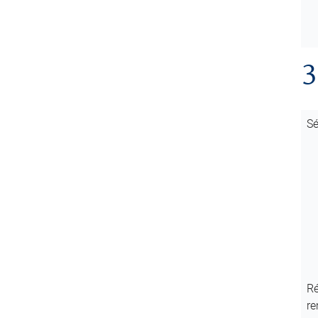
3
Sé
Ré
re