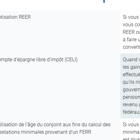
tisation REER
Si vous
vous co
REER ou
à faire 
convert
mpte d’épargne libre d’impôt (CELI)
Quand v
les gain
effectu
qu’ils n
gouvern
pension 
revenu g
fédérau
ilisation de l’âge du conjoint aux fins du calcul des
Si vous
estations minimales provenant d’un FERR
minimau
est plus