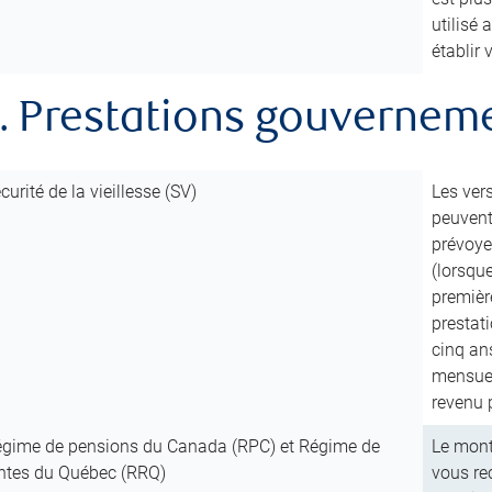
utilisé
établir
. Prestations gouvernem
curité de la vieillesse (SV)
Les ver
peuvent 
prévoye
(lorsqu
première
prestat
cinq ans
mensuel
revenu 
gime de pensions du Canada (RPC) et Régime de
Le mont
ntes du Québec (RRQ)
vous re