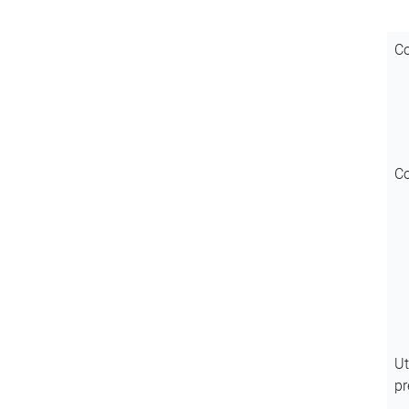
Co
Co
Ut
pr