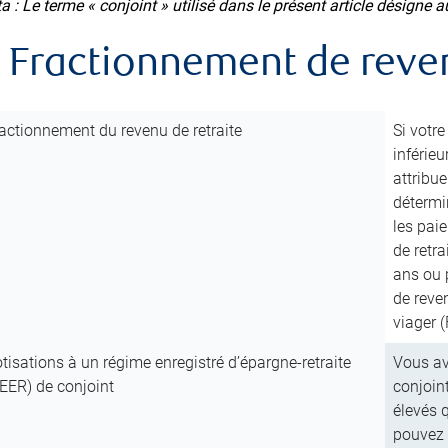
a : Le terme « conjoint » utilisé dans le présent article désigne au
. Fractionnement de reve
actionnement du revenu de retraite
Si votr
inférieu
attribu
détermi
les pai
de retra
ans ou p
de reve
viager 
tisations à un régime enregistré d’épargne-retraite
Vous av
EER) de conjoint
conjoint
élevés q
pouvez 