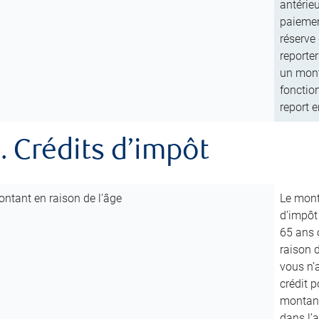
antérie
paiemen
réserve
reporter
un mont
fonctio
report e
. Crédits d’impôt
ntant en raison de l’âge
Le mont
d’impôt
65 ans 
raison d
vous n’
crédit p
montant 
dans l’a