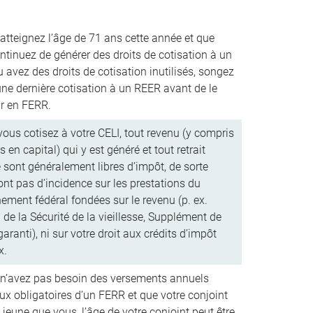
 atteignez l’âge de 71 ans cette année et que
ntinuez de générer des droits de cotisation à un
 avez des droits de cotisation inutilisés, songez
une dernière cotisation à un REER avant de le
ir en FERR.
ous cotisez à votre CELI, tout revenu (y compris
s en capital) qui y est généré et tout retrait
é sont généralement libres d’impôt, de sorte
’ont pas d’incidence sur les prestations du
ement fédéral fondées sur le revenu (p. ex.
de la Sécurité de la vieillesse, Supplément de
aranti), ni sur votre droit aux crédits d’impôt
x.
 n’avez pas besoin des versements annuels
x obligatoires d’un FERR et que votre conjoint
 jeune que vous, l’âge de votre conjoint peut être