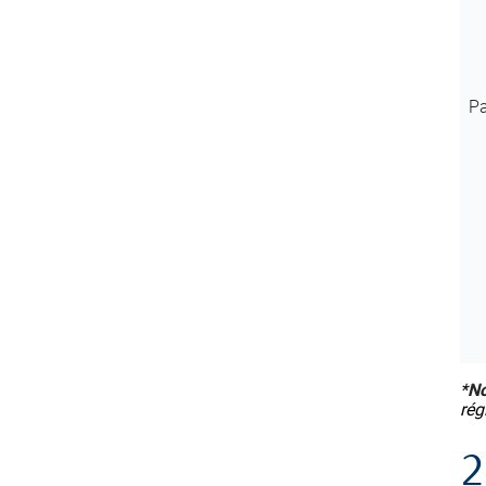
Pa
*
No
rég
2