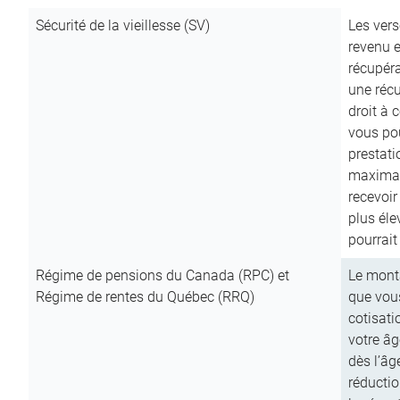
Sécurité de la vieillesse (SV)
Les vers
revenu e
récupéra
une récu
droit à 
vous pou
prestati
maximale
recevoi
plus él
pourrait
Régime de pensions du Canada (RPC) et
Le mont
Régime de rentes du Québec (RRQ)
que vous
cotisati
votre âg
dès l’âg
réducti