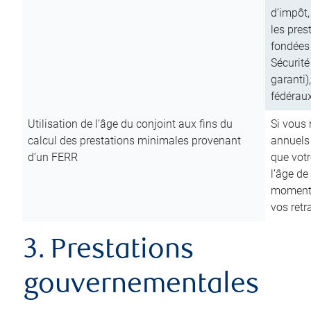
d’impôt,
les pres
fondées 
Sécurité
garanti)
fédéraux
Utilisation de l’âge du conjoint aux fins du
Si vous
calcul des prestations minimales provenant
annuels
d’un FERR
que votr
l’âge de
moment d
vos ret
3. Prestations
gouvernementales