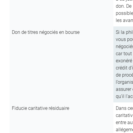
don. De p
possible
les avan
Don de titres négociés en bourse
Si la ph
vous pou
négocié
car tout
exonéré
crédit d
de procé
l’organi
assurer 
qu’il l’a
Fiducie caritative résiduaire
Dans cer
caritati
entre au
allégeme