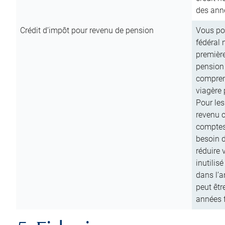
des anné
Crédit d’impôt pour revenu de pension
Vous pou
fédéral 
première
pension
comprend
viagère 
Pour les
revenu 
comptes
besoin d
réduire 
inutilis
dans l’a
peut êtr
années f