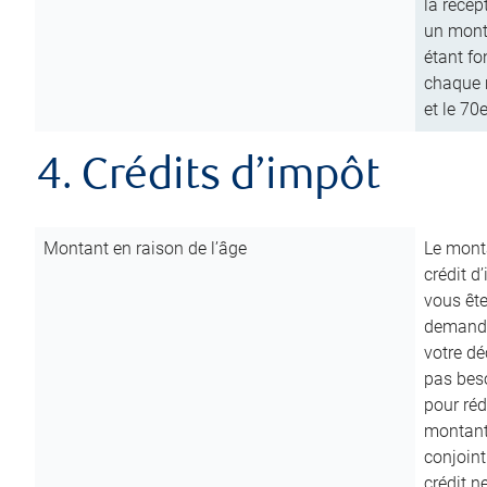
la récep
un mont
étant fo
chaque m
et le 70
4. Crédits d’impôt
Montant en raison de l’âge
Le monta
crédit d
vous êt
demande
votre dé
pas beso
pour réd
montant 
conjoint
crédit n