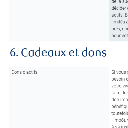
de la su
décider 
actifs. 
limités 
près, un
pour vot
6. Cadeaux et dons
Dons d’actifs
Si vous
besoin d
votre vi
faire do
don immé
bénéfiqu
toutefoi
l’impôt,
à sa ju