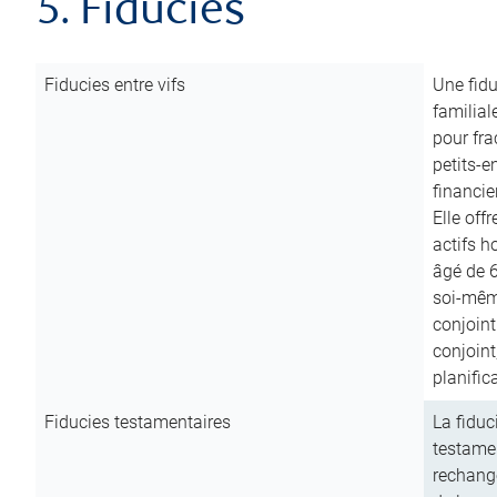
5. Fiducies
Fiducies entre vifs
Une fidu
familial
pour fra
petits-e
financie
Elle off
actifs h
âgé de 6
soi-mêm
conjoint
conjoin
planific
Fiducies testamentaires
La fiduc
testamen
rechange