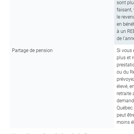
sont plu
faisant,
le reven
en bénéf
à un RE
de l’ann
Partage de pension
Si vous 
plus et 
prestat
ou du R
prévoyez
élevé, e
retraite
demande
Québec. 
peut êtr
moins é