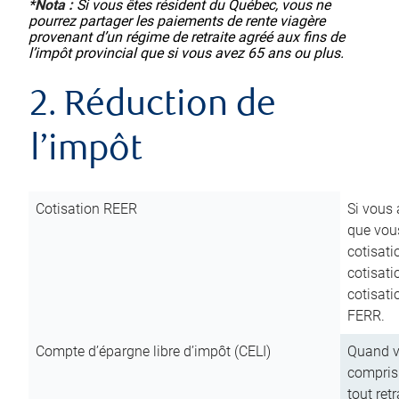
*
Nota :
Si vous êtes résident du Québec, vous ne
pourrez partager les paiements de rente viagère
provenant d’un régime de retraite agréé aux fins de
l’impôt provincial que si vous avez 65 ans ou plus.
2. Réduction de
l’impôt
Cotisation REER
Si vous 
que vous
cotisati
cotisati
cotisati
FERR.
Compte d’épargne libre d’impôt (CELI)
Quand vo
compris 
tout ret