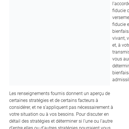
l’accord
fiducie c
versemen
fiducie 
bienfais
vivant, 
et, à vo
transmi
vous aur
détermin
bienfais
admissib
Les renseignements fournis donnent un aperçu de
certaines stratégies et de certains facteurs à
considérer, et ne s’appliquent pas nécessairement à
votre situation ou à vos besoins. Pour discuter en
détail des stratégies et déterminer si l’une ou l’autre
d’entre elles ou d’autres stratégies pourraient vous