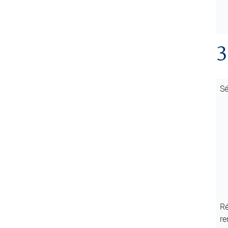
3
Sé
Ré
re