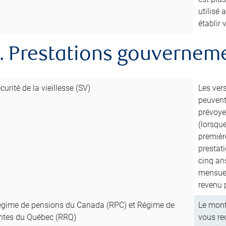
utilisé
établir
. Prestations gouvernem
curité de la vieillesse (SV)
Les ver
peuvent 
prévoye
(lorsqu
première
prestat
cinq ans
mensuel
revenu 
gime de pensions du Canada (RPC) et Régime de
Le mont
ntes du Québec (RRQ)
vous re