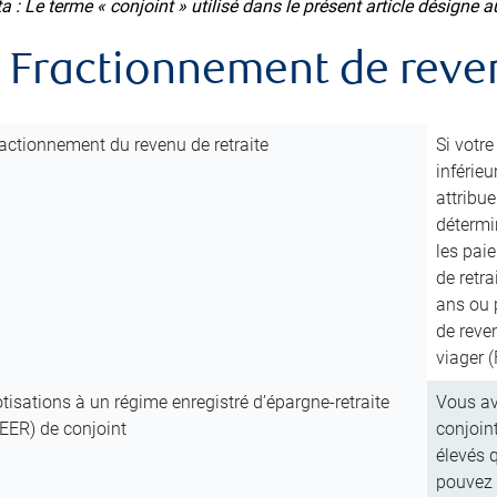
a : Le terme « conjoint » utilisé dans le présent article désigne au
. Fractionnement de reve
actionnement du revenu de retraite
Si votr
inférieu
attribu
détermi
les pai
de retra
ans ou p
de reve
viager 
tisations à un régime enregistré d’épargne-retraite
Vous av
EER) de conjoint
conjoint
élevés q
pouvez 