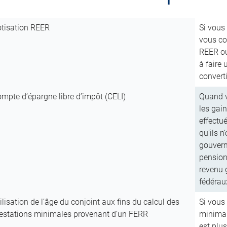
tisation REER
Si vous
vous co
REER ou
à faire 
convert
mpte d’épargne libre d’impôt (CELI)
Quand v
les gain
effectu
qu’ils n
gouvern
pension 
revenu g
fédérau
ilisation de l’âge du conjoint aux fins du calcul des
Si vous
estations minimales provenant d’un FERR
minimau
est plus