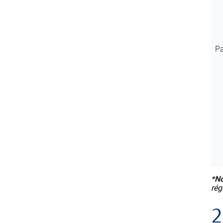
Pa
*
No
rég
2