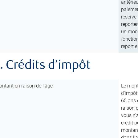
antérie
paiemen
réserve
reporter
un mont
fonctio
report e
. Crédits d’impôt
ntant en raison de l’âge
Le mont
d’impôt
65 ans 
raison d
vous n’
crédit p
montant 
dans l’a