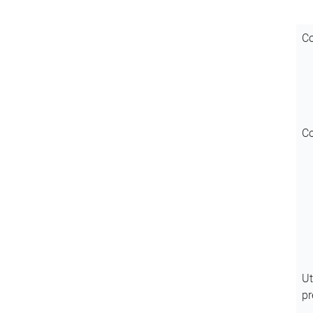
Co
Co
Ut
pr