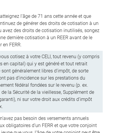
 atteignez l’âge de 71 ans cette année et que
ntinuez de générer des droits de cotisation à un
 avez des droits de cotisation inutilisés, songez
une dernière cotisation à un REER avant de le
ir en FERR.
ous cotisez à votre CELI, tout revenu (y compris
s en capital) qui y est généré et tout retrait
é sont généralement libres d’impôt, de sorte
’ont pas d’incidence sur les prestations du
ement fédéral fondées sur le revenu (p. ex.
de la Sécurité de la vieillesse, Supplément de
aranti), ni sur votre droit aux crédits d’impôt
x.
 n’avez pas besoin des versements annuels
x obligatoires d’un FERR et que votre conjoint
 jeune que vous, l’âge de votre conjoint peut être