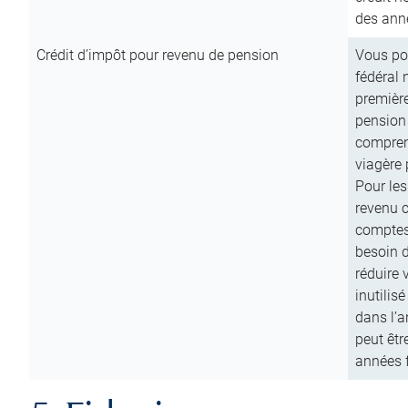
des anné
Crédit d’impôt pour revenu de pension
Vous pou
fédéral 
première
pension
comprend
viagère 
Pour les
revenu 
comptes
besoin d
réduire 
inutilis
dans l’a
peut êtr
années f