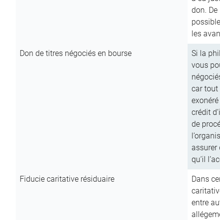
don. De p
possible
les avan
Don de titres négociés en bourse
Si la ph
vous pou
négocié
car tout
exonéré
crédit d
de procé
l’organi
assurer 
qu’il l’a
Fiducie caritative résiduaire
Dans cer
caritati
entre au
allégeme