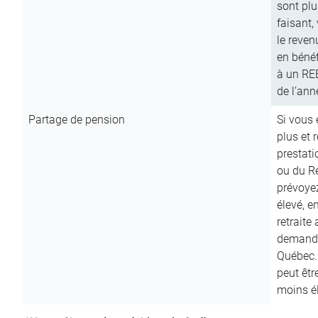
sont plu
faisant,
le reven
en bénéf
à un RE
de l’ann
Partage de pension
Si vous 
plus et 
prestat
ou du R
prévoyez
élevé, e
retraite
demande
Québec. 
peut êtr
moins é