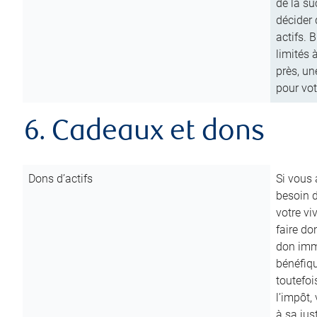
de la su
décider 
actifs. 
limités 
près, un
pour vot
6. Cadeaux et dons
Dons d’actifs
Si vous
besoin d
votre vi
faire do
don immé
bénéfiqu
toutefoi
l’impôt,
à sa ju