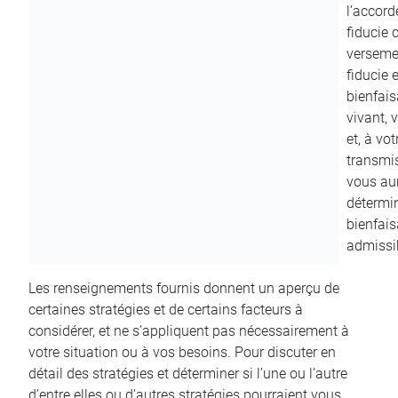
l’accord
fiducie c
versemen
fiducie 
bienfais
vivant, 
et, à vo
transmi
vous aur
détermin
bienfais
admissib
Les renseignements fournis donnent un aperçu de
certaines stratégies et de certains facteurs à
considérer, et ne s’appliquent pas nécessairement à
votre situation ou à vos besoins. Pour discuter en
détail des stratégies et déterminer si l’une ou l’autre
d’entre elles ou d’autres stratégies pourraient vous