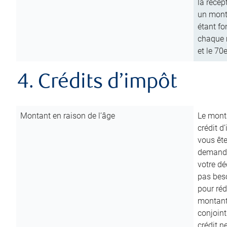
la récep
un mont
étant fo
chaque m
et le 70
4. Crédits d’impôt
Montant en raison de l’âge
Le monta
crédit d
vous êt
demande
votre dé
pas beso
pour réd
montant 
conjoint
crédit n