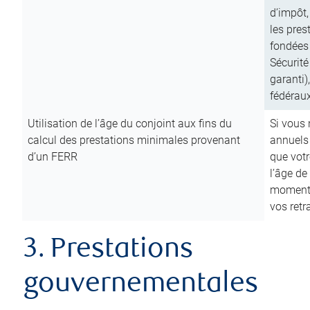
d’impôt,
les pres
fondées 
Sécurité
garanti)
fédéraux
Utilisation de l’âge du conjoint aux fins du
Si vous
calcul des prestations minimales provenant
annuels
d’un FERR
que votr
l’âge de
moment d
vos ret
3. Prestations
gouvernementales