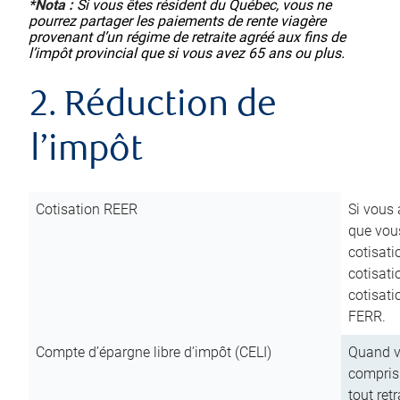
*
Nota :
Si vous êtes résident du Québec, vous ne
pourrez partager les paiements de rente viagère
provenant d’un régime de retraite agréé aux fins de
l’impôt provincial que si vous avez 65 ans ou plus.
2. Réduction de
l’impôt
Cotisation REER
Si vous 
que vous
cotisati
cotisati
cotisati
FERR.
Compte d’épargne libre d’impôt (CELI)
Quand vo
compris 
tout ret