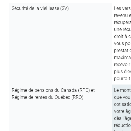
Sécurité de la vieillesse (SV)
Les vers
revenu e
récupéra
une récu
droit à 
vous pou
prestati
maximale
recevoi
plus él
pourrait
Régime de pensions du Canada (RPC) et
Le mont
Régime de rentes du Québec (RRQ)
que vous
cotisati
votre âg
dès l’âg
réducti