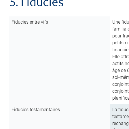
5. Fiducies
Fiducies entre vifs
Une fidu
familial
pour fra
petits-e
financie
Elle off
actifs h
âgé de 6
soi-mêm
conjoint
conjoin
planific
Fiducies testamentaires
La fiduc
testamen
rechange