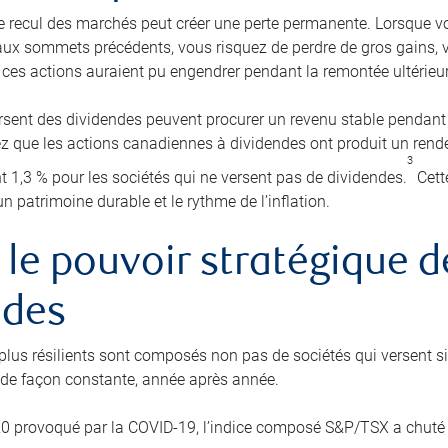
de recul des marchés peut créer une perte permanente. Lorsque vo
aux sommets précédents, vous risquez de perdre de gros gains, vo
ces actions auraient pu engendrer pendant la remontée ultérieu
versent des dividendes peuvent procurer un revenu stable penda
ez que les actions canadiennes à dividendes ont produit un ren
3
1,3 % pour les sociétés qui ne versent pas de dividendes.
Cette
’un patrimoine durable et le rythme de l’inflation.
: le pouvoir stratégique d
ndes
s plus résilients sont composés non pas de sociétés qui versent 
 de façon constante, année après année.
20 provoqué par la COVID-19, l’indice composé S&P/TSX a chuté 