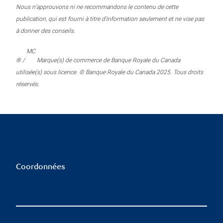
Nous n’approuvons ni ne recommandons le contenu de cette
publication, qui est fourni à titre d’information seulement et ne vise pas
à donner des conseils.
MC
® /
Marque(s) de commerce de Banque Royale du Canada
utilisée(s) sous licence. © Banque Royale du Canada 2025. Tous droits
réservés.
Coordonnées