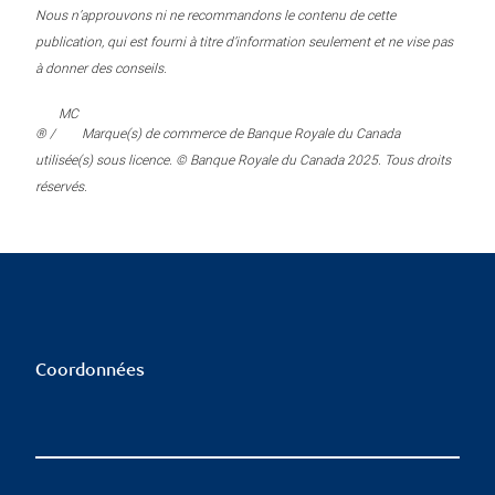
Nous n’approuvons ni ne recommandons le contenu de cette
publication, qui est fourni à titre d’information seulement et ne vise pas
à donner des conseils.
MC
® /
Marque(s) de commerce de Banque Royale du Canada
utilisée(s) sous licence. © Banque Royale du Canada 2025. Tous droits
réservés.
Coordonnées