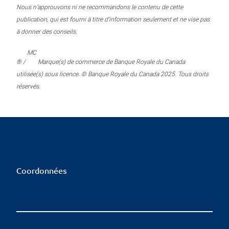
Nous n’approuvons ni ne recommandons le contenu de cette
publication, qui est fourni à titre d’information seulement et ne vise pas
à donner des conseils.
MC
® /
Marque(s) de commerce de Banque Royale du Canada
utilisée(s) sous licence. © Banque Royale du Canada 2025. Tous droits
réservés.
Coordonnées