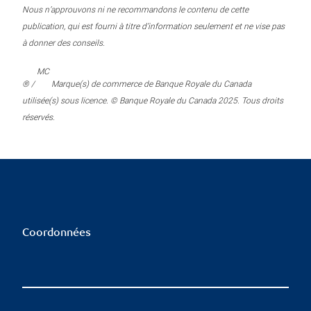
Nous n’approuvons ni ne recommandons le contenu de cette
publication, qui est fourni à titre d’information seulement et ne vise pas
à donner des conseils.
MC
® /
Marque(s) de commerce de Banque Royale du Canada
utilisée(s) sous licence. © Banque Royale du Canada 2025. Tous droits
réservés.
Coordonnées