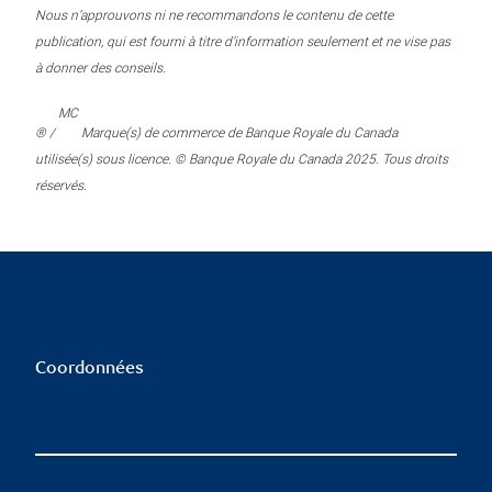
Nous n’approuvons ni ne recommandons le contenu de cette
publication, qui est fourni à titre d’information seulement et ne vise pas
à donner des conseils.
MC
® /
Marque(s) de commerce de Banque Royale du Canada
utilisée(s) sous licence. © Banque Royale du Canada 2025. Tous droits
réservés.
Coordonnées