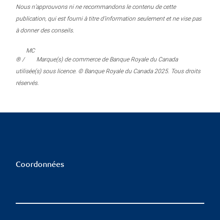
Nous n’approuvons ni ne recommandons le contenu de cette
publication, qui est fourni à titre d’information seulement et ne vise pas
à donner des conseils.
MC
® /
Marque(s) de commerce de Banque Royale du Canada
utilisée(s) sous licence. © Banque Royale du Canada 2025. Tous droits
réservés.
Coordonnées