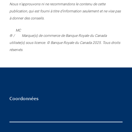
Nous n’approuvons ni ne recommandons le contenu de cette
publication, qui est fourni à titre d’information seulement et ne vise pas
à donner des conseils.
MC
® /
Marque(s) de commerce de Banque Royale du Canada
utilisée(s) sous licence. © Banque Royale du Canada 2025. Tous droits
réservés.
Coordonnées