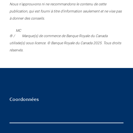
Nous n’approuvons ni ne recommandons le contenu de cette
publication, qui est fourni à titre d’information seulement et ne vise pas
à donner des conseils.
MC
® /
Marque(s) de commerce de Banque Royale du Canada
utilisée(s) sous licence. © Banque Royale du Canada 2025. Tous droits
réservés.
Coordonnées