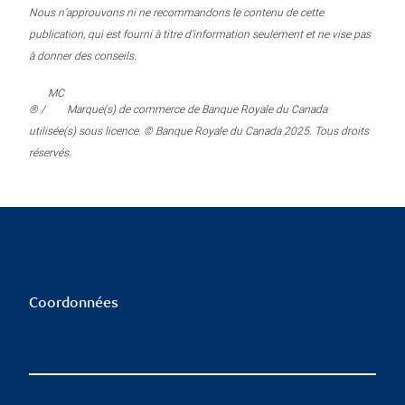
Nous n’approuvons ni ne recommandons le contenu de cette
publication, qui est fourni à titre d’information seulement et ne vise pas
à donner des conseils.
MC
® /
Marque(s) de commerce de Banque Royale du Canada
utilisée(s) sous licence. © Banque Royale du Canada 2025. Tous droits
réservés.
Coordonnées