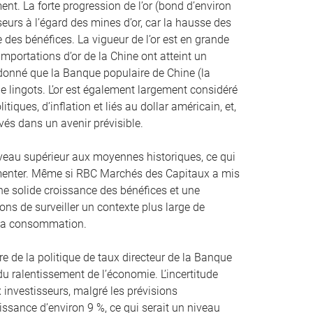
ment. La forte progression de l’or (bond d’environ
seurs à l’égard des mines d’or, car la hausse des
e des bénéfices. La vigueur de l’or est en grande
mportations d’or de la Chine ont atteint un
donné que la Banque populaire de Chine (la
de lingots. L’or est également largement considéré
ques, d’inflation et liés au dollar américain, et,
vés dans un avenir prévisible.
iveau supérieur aux moyennes historiques, ce qui
menter. Même si RBC Marchés des Capitaux a mis
une solide croissance des bénéfices et une
ns de surveiller un contexte plus large de
à la consommation.
re de la politique de taux directeur de la Banque
u ralentissement de l’économie. L’incertitude
 investisseurs, malgré les prévisions
ssance d’environ 9 %, ce qui serait un niveau