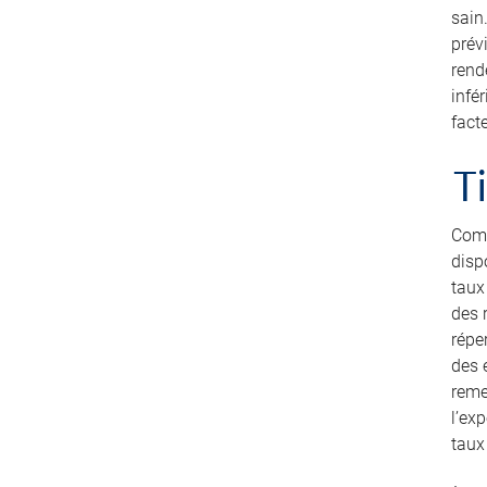
sain
prév
rend
infé
fact
T
Comm
disp
taux
des 
répe
des 
reme
l’ex
taux 