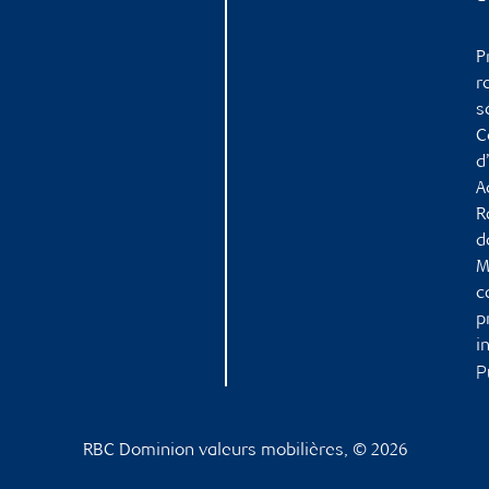
P
r
s
C
d
A
R
d
M
c
p
i
P
RBC Dominion valeurs mobilières, © 2026