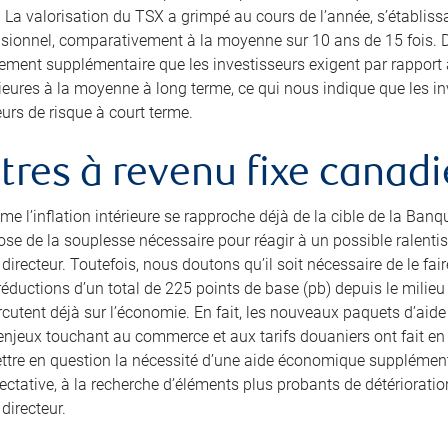
. La valorisation du TSX a grimpé au cours de l’année, s’établiss
isionnel, comparativement à la moyenne sur 10 ans de 15 fois. D
ement supplémentaire que les investisseurs exigent par rapport
rieures à la moyenne à long terme, ce qui nous indique que les in
eurs de risque à court terme.
itres à revenu fixe canad
e l’inflation intérieure se rapproche déjà de la cible de la Ban
ose de la souplesse nécessaire pour réagir à un possible ralen
 directeur. Toutefois, nous doutons qu’il soit nécessaire de le fai
réductions d’un total de 225 points de base (pb) depuis le milie
rcutent déjà sur l’économie. En fait, les nouveaux paquets d’aide
enjeux touchant au commerce et aux tarifs douaniers ont fait en
ttre en question la nécessité d’une aide économique supplément
pectative, à la recherche d’éléments plus probants de détériorat
directeur.