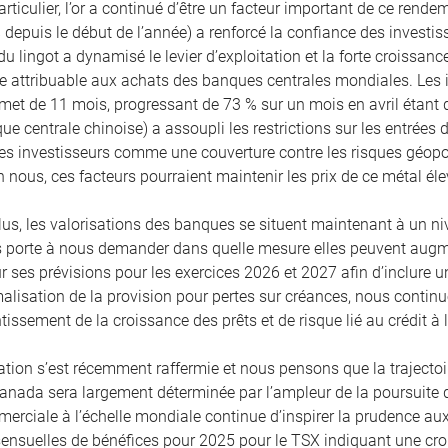
articulier, l’or a continué d’être un facteur important de ce rende
 depuis le début de l’année) a renforcé la confiance des investis
du lingot a dynamisé le levier d’exploitation et la forte croissanc
ie attribuable aux achats des banques centrales mondiales. Les i
et de 11 mois, progressant de 73 % sur un mois en avril étant 
ue centrale chinoise) a assoupli les restrictions sur les entrées 
les investisseurs comme une couverture contre les risques géopoliti
n nous, ces facteurs pourraient maintenir les prix de ce métal éle
lus, les valorisations des banques se situent maintenant à un n
 porte à nous demander dans quelle mesure elles peuvent aug
ur ses prévisions pour les exercices 2026 et 2027 afin d’inclure 
alisation de la provision pour pertes sur créances, nous continuo
ntissement de la croissance des prêts et de risque lié au crédit 
flation s’est récemment raffermie et nous pensons que la trajectoi
anada sera largement déterminée par l’ampleur de la poursuite d
erciale à l’échelle mondiale continue d’inspirer la prudence aux
ensuelles de bénéfices pour 2025 pour le TSX indiquant une croi