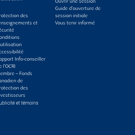
Ouvrir une session
Guide d’ouverture de
rotection des
session initiale
enseignements et
Vous tenir informé
écurité
onditions
’utilisation
ccessibilité
apport Info-conseiller
e l’OCRI
embre – Fonds
anadien de
rotection des
nvestisseurs
ublicité et témoins