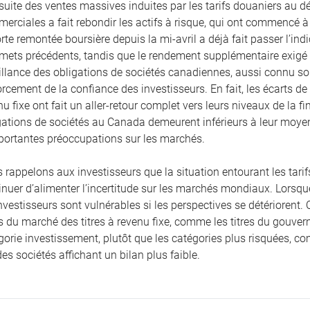
 suite des ventes massives induites par les tarifs douaniers au dé
erciales a fait rebondir les actifs à risque, qui ont commencé à f
orte remontée boursière depuis la mi-avril a déjà fait passer l’i
ets précédents, tandis que le rendement supplémentaire exigé pa
illance des obligations de sociétés canadiennes, aussi connu so
orcement de la confiance des investisseurs. En fait, les écarts de 
nu fixe ont fait un aller-retour complet vers leurs niveaux de la f
gations de sociétés au Canada demeurent inférieurs à leur moyen
portantes préoccupations sur les marchés.
 rappelons aux investisseurs que la situation entourant les tarif
inuer d’alimenter l’incertitude sur les marchés mondiaux. Lorsque l
investisseurs sont vulnérables si les perspectives se détériorent.
s du marché des titres à revenu fixe, comme les titres du gouver
gorie investissement, plutôt que les catégories plus risquées, 
des sociétés affichant un bilan plus faible.