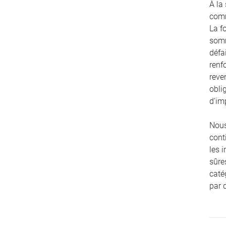
À la
comm
La f
somm
défa
renf
reve
obli
d’im
Nous
cont
les 
sûre
caté
par 