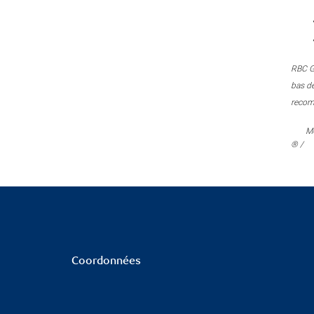
RBC Ge
bas de
recomm
M
® /
Coordonnées