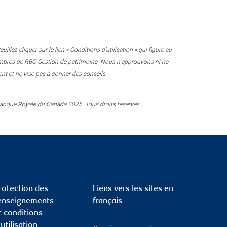
ez cliquer sur le lien « Conditions d’utilisation » qui figure au
membres de RBC Gestion de patrimoine. Nous n’approuvons ni ne
nt et ne vise pas à donner des conseils.
anque Royale du Canada 2025. Tous droits réservés.
rotection des
Liens vers les sites en
enseignements
français
t conditions
’utilisation