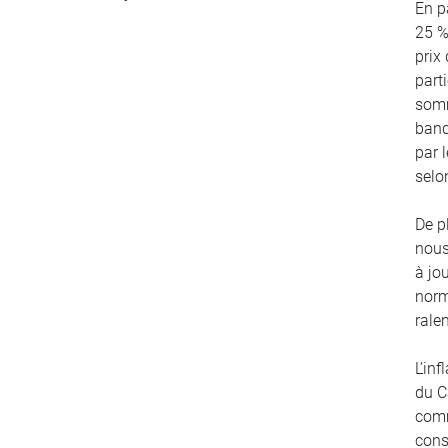
En p
25 %
prix 
part
somm
banq
par 
selo
De p
nous
à jo
norm
rale
L’in
du C
comm
cons