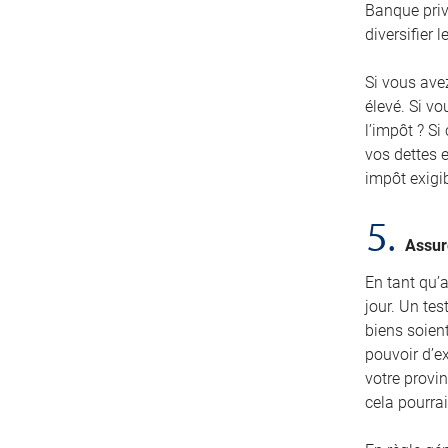
Banque privé
diversifier 
Si vous avez
élevé. Si vo
l’impôt ? Si
vos dettes e
impôt exigib
5.
Assur
En tant qu’a
jour. Un te
biens soien
pouvoir d’e
votre provin
cela pourra