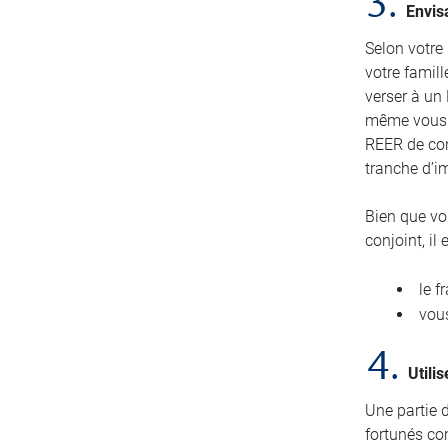
3.
Envis
Selon votre
votre famill
verser à un 
même vous p
REER de conj
tranche d’im
Bien que vo
conjoint, i
le f
vous
4.
Utili
Une partie 
fortunés com