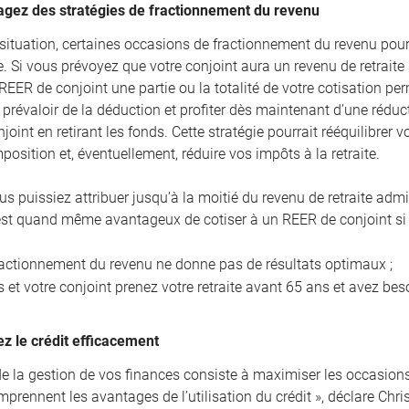
agez des stratégies de fractionnement du revenu
 situation, certaines occasions de fractionnement du revenu pourr
e. Si vous prévoyez que votre conjoint aura un revenu de retraite
REER de conjoint une partie ou la totalité de votre cotisation pe
révaloir de la déduction et profiter dès maintenant d’une réduct
oint en retirant les fonds. Cette stratégie pourrait rééquilibrer
position et, éventuellement, réduire vos impôts à la retraite.
us puissiez attribuer jusqu’à la moitié du revenu de retraite adm
l est quand même avantageux de cotiser à un REER de conjoint si 
ractionnement du revenu ne donne pas de résultats optimaux ;
 et votre conjoint prenez votre retraite avant 65 ans et avez bes
sez le crédit efficacement
de la gestion de vos finances consiste à maximiser les occasions 
prennent les avantages de l’utilisation du crédit », déclare Chri