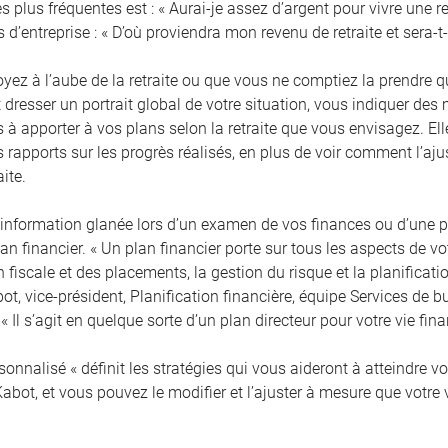
s plus fréquentes est : « Aurai-je assez d’argent pour vivre une re
s d’entreprise : « D’où proviendra mon revenu de retraite et sera-t-i
yez à l’aube de la retraite ou que vous ne comptiez la prendre 
t dresser un portrait global de votre situation, vous indiquer de
à apporter à vos plans selon la retraite que vous envisagez. Elle
s rapports sur les progrès réalisés, en plus de voir comment l’a
aite.
l’information glanée lors d’un examen de vos finances ou d’une pr
lan financier. « Un plan financier porte sur tous les aspects de v
n fiscale et des placements, la gestion du risque et la planificatio
t, vice-président, Planification financière, équipe Services de b
« Il s’agit en quelque sorte d’un plan directeur pour votre vie fina
sonnalisé « définit les stratégies qui vous aideront à atteindre 
Kabot, et vous pouvez le modifier et l’ajuster à mesure que votre