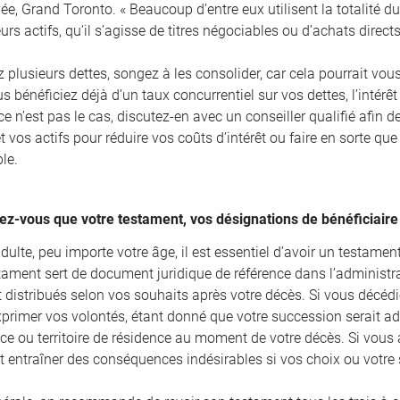
e, Grand Toronto. « Beaucoup d’entre eux utilisent la totalité du 
leurs actifs, qu’il s’agisse de titres négociables ou d’achats direct
 plusieurs dettes, songez à les consolider, car cela pourrait vou
us bénéficiez déjà d’un taux concurrentiel sur vos dettes, l’intérêt
 ce n’est pas le cas, discutez-en avec un conseiller qualifié afin d
t vos actifs pour réduire vos coûts d’intérêt ou faire en sorte que 
le.
ez-vous que votre testament, vos désignations de bénéficiaire 
dulte, peu importe votre âge, il est essentiel d’avoir un testament 
stament sert de document juridique de référence dans l’administra
t distribués selon vos souhaits après votre décès. Si vous décéd
xprimer vos volontés, étant donné que votre succession serait ad
ce ou territoire de résidence au moment de votre décès. Si vous a
it entraîner des conséquences indésirables si vos choix ou votre