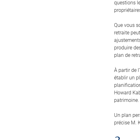
questions le
propriétaire
Que vous so
retraite peu
ajustements 
produire de
plan de retr
À partir de 
établir un p
planificatio
Howard Kabo
patrimoine. 
Un plan per
précise M. 