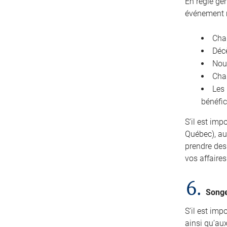
En règle gé
événement m
Chan
Décè
Nou
Chan
Les
bénéfic
S’il est imp
Québec), au
prendre des
vos affaire
6.
Songe
S’il est im
ainsi qu’au