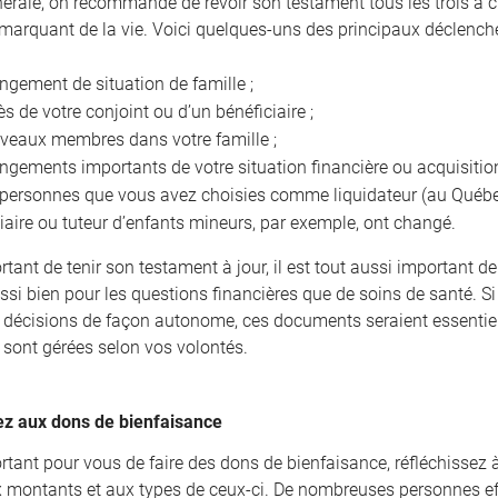
nérale, on recommande de revoir son testament tous les trois à 
arquant de la vie. Voici quelques-uns des principaux déclencheu
gement de situation de famille ;
s de votre conjoint ou d’un bénéficiaire ;
veaux membres dans votre famille ;
gements importants de votre situation financière ou acquisition
 personnes que vous avez choisies comme liquidateur (au Québec
iaire ou tuteur d’enfants mineurs, par exemple, ont changé.
ortant de tenir son testament à jour, il est tout aussi important 
ssi bien pour les questions financières que de soins de santé. Si
 décisions de façon autonome, ces documents seraient essentiels
s sont gérées selon vos volontés.
z aux dons de bienfaisance
portant pour vous de faire des dons de bienfaisance, réfléchissez
x montants et aux types de ceux-ci. De nombreuses personnes effec