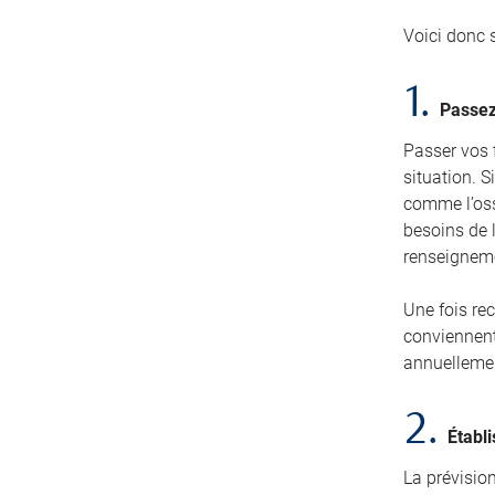
Voici donc 
1.
Passez
Passer vos 
situation. 
comme l’ossa
besoins de l
renseignem
Une fois rec
conviennent
annuellemen
2.
Établi
La prévision