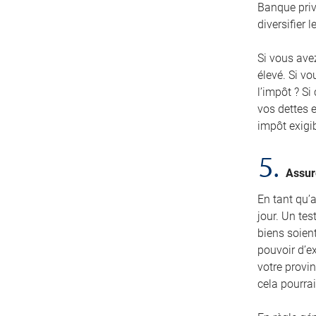
Banque privé
diversifier 
Si vous avez
élevé. Si vo
l’impôt ? Si
vos dettes e
impôt exigib
5.
Assur
En tant qu’a
jour. Un te
biens soien
pouvoir d’e
votre provin
cela pourra