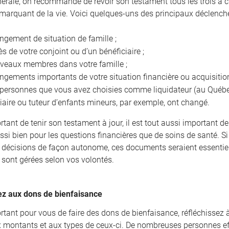
nérale, on recommande de revoir son testament tous les trois à 
arquant de la vie. Voici quelques-uns des principaux déclencheu
gement de situation de famille ;
s de votre conjoint ou d’un bénéficiaire ;
veaux membres dans votre famille ;
gements importants de votre situation financière ou acquisition
 personnes que vous avez choisies comme liquidateur (au Québec
iaire ou tuteur d’enfants mineurs, par exemple, ont changé.
ortant de tenir son testament à jour, il est tout aussi important 
ssi bien pour les questions financières que de soins de santé. Si
 décisions de façon autonome, ces documents seraient essentiels
s sont gérées selon vos volontés.
z aux dons de bienfaisance
portant pour vous de faire des dons de bienfaisance, réfléchissez
x montants et aux types de ceux-ci. De nombreuses personnes effec