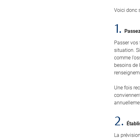
Voici donc 
1.
Passez
Passer vos 
situation. 
comme l’ossa
besoins de l
renseignem
Une fois rec
conviennent
annuellemen
2.
Établi
La prévision