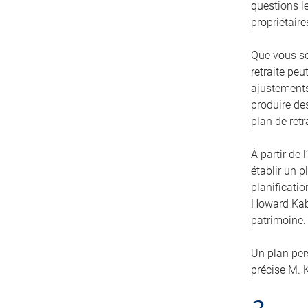
questions le
propriétaire
Que vous so
retraite peu
ajustements 
produire de
plan de retr
À partir de 
établir un p
planificatio
Howard Kabo
patrimoine. 
Un plan per
précise M. 