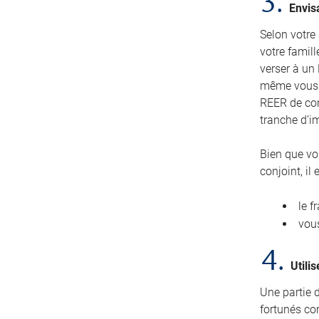
3.
Envis
Selon votre
votre famill
verser à un 
même vous p
REER de conj
tranche d’im
Bien que vo
conjoint, i
le f
vous
4.
Utili
Une partie 
fortunés com