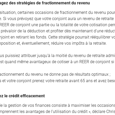
agez des stratégies de fractionnement du revenu
 situation, certaines occasions de fractionnement du revenu pourr
e. Si vous prévoyez que votre conjoint aura un revenu de retraite
REER de conjoint une partie ou la totalité de votre cotisation pe
révaloir de la déduction et profiter dès maintenant d’une réduct
oint en retirant les fonds. Cette stratégie pourrait rééquilibrer
position et, éventuellement, réduire vos impôts à la retraite.
us puissiez attribuer jusqu’à la moitié du revenu de retraite adm
l est quand même avantageux de cotiser à un REER de conjoint si 
ractionnement du revenu ne donne pas de résultats optimaux ;
 et votre conjoint prenez votre retraite avant 65 ans et avez bes
sez le crédit efficacement
de la gestion de vos finances consiste à maximiser les occasions 
prennent les avantages de l’utilisation du crédit », déclare Chri