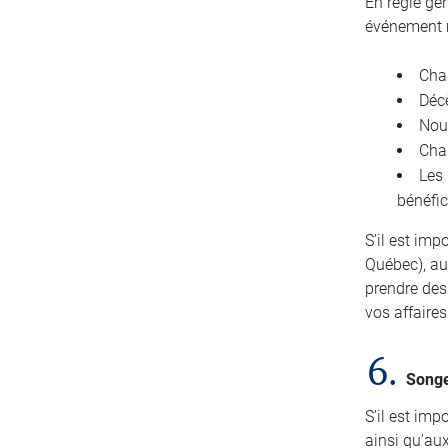
En règle gé
événement m
Chan
Décè
Nou
Chan
Les
bénéfic
S’il est imp
Québec), au
prendre des
vos affaire
6.
Songe
S’il est im
ainsi qu’au