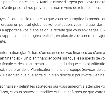
s plus fréquentes est : « Aurai-je assez d’argent pour vivre une re
s d’entreprise : « D’où proviendra mon revenu de retraite et sera-t-i
yez à l’aube de la retraite ou que vous ne comptiez la prendre 
t dresser un portrait global de votre situation, vous indiquer de
à apporter à vos plans selon la retraite que vous envisagez. Elle
s rapports sur les progrès réalisés, en plus de voir comment l’a
aite.
l’information glanée lors d’un examen de vos finances ou d’une pr
lan financier. « Un plan financier porte sur tous les aspects de v
n fiscale et des placements, la gestion du risque et la planificatio
t, vice-président, Planification financière, équipe Services de b
« Il s’agit en quelque sorte d’un plan directeur pour votre vie fina
sonnalisé « définit les stratégies qui vous aideront à atteindre 
Kabot, et vous pouvez le modifier et l’ajuster à mesure que votre