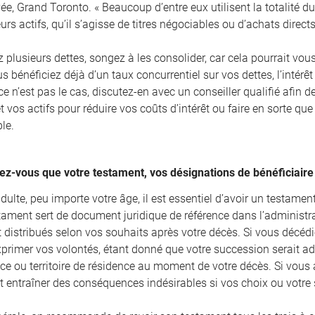
e, Grand Toronto. « Beaucoup d’entre eux utilisent la totalité du 
leurs actifs, qu’il s’agisse de titres négociables ou d’achats direct
 plusieurs dettes, songez à les consolider, car cela pourrait vou
us bénéficiez déjà d’un taux concurrentiel sur vos dettes, l’intérêt
 ce n’est pas le cas, discutez-en avec un conseiller qualifié afin d
t vos actifs pour réduire vos coûts d’intérêt ou faire en sorte que 
le.
ez-vous que votre testament, vos désignations de bénéficiaire 
dulte, peu importe votre âge, il est essentiel d’avoir un testament 
stament sert de document juridique de référence dans l’administra
t distribués selon vos souhaits après votre décès. Si vous décéd
xprimer vos volontés, étant donné que votre succession serait ad
ce ou territoire de résidence au moment de votre décès. Si vous a
it entraîner des conséquences indésirables si vos choix ou votre