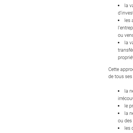
la v
d’inves
les 
l’entre
ou ven
la v
transfé
proprié
Cette appro
de tous ses
la n
irrécou
le p
la n
ou des
les 