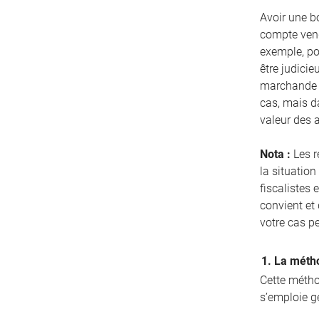
Avoir une bo
compte vend
exemple, pou
être judicie
marchande d
cas, mais d
valeur des 
Nota :
Les r
la situation
fiscalistes 
convient et
votre cas p
1. La métho
Cette méthod
s’emploie g