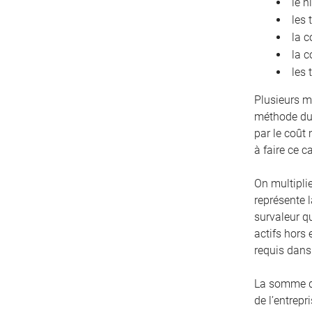
le n
les 
la c
la c
les 
Plusieurs m
méthode du 
par le coût
à faire ce c
On multiplie
représente l
survaleur q
actifs hors 
requis dans 
La somme de 
de l’entrepr