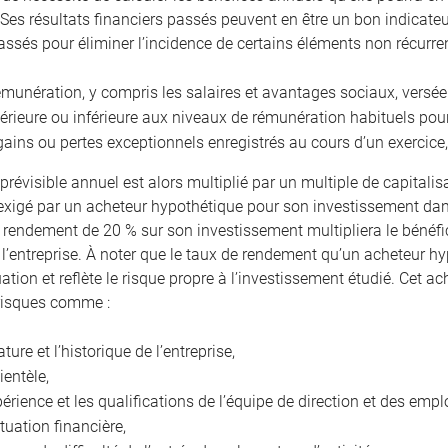
 Ses résultats financiers passés peuvent en être un bon indicateur.
assés pour éliminer l’incidence de certains éléments non récur
émunération, y compris les salaires et avantages sociaux, versée
érieure ou inférieure aux niveaux de rémunération habituels po
gains ou pertes exceptionnels enregistrés au cours d’un exercice,
prévisible annuel est alors multiplié par un multiple de capitalis
xigé par un acheteur hypothétique pour son investissement dans
n rendement de 20 % sur son investissement multipliera le bénéfic
 l’entreprise. À noter que le taux de rendement qu’un acheteur hy
uation et reflète le risque propre à l’investissement étudié. Cet
risques comme :
ature et l’historique de l’entreprise,
lientèle,
périence et les qualifications de l’équipe de direction et des empl
ituation financière,