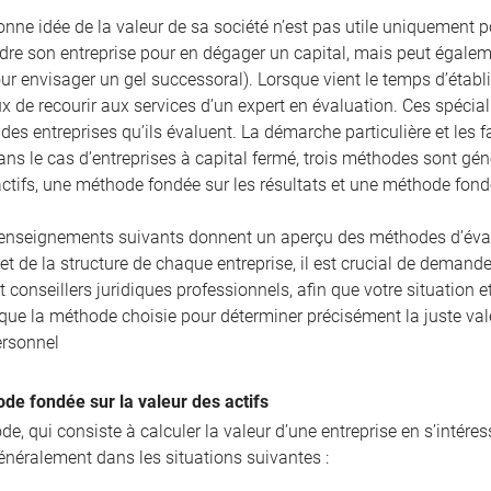
nne idée de la valeur de sa société n’est pas utile uniquement pour
re son entreprise pour en dégager un capital, mais peut égaleme
r envisager un gel successoral). Lorsque vient le temps d’établir
ux de recourir aux services d’un expert en évaluation. Ces spécia
es entreprises qu’ils évaluent. La démarche particulière et les 
ans le cas d’entreprises à capital fermé, trois méthodes sont g
actifs, une méthode fondée sur les résultats et une méthode fon
enseignements suivants donnent un aperçu des méthodes d’évalua
 et de la structure de chaque entreprise, il est crucial de demande
et conseillers juridiques professionnels, afin que votre situatio
 que la méthode choisie pour déterminer précisément la juste val
ersonnel
de fondée sur la valeur des actifs
e, qui consiste à calculer la valeur d’une entreprise en s’intére
énéralement dans les situations suivantes :