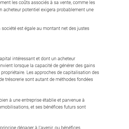
ement les coûts associés à sa vente, comme les
 Un acheteur potentiel exigera probablement une
a société est égale au montant net des justes
pital intéressant et dont un acheteur
convient lorsque la capacité de générer des gains
st propriétaire. Les approches de capitalisation des
ux de trésorerie sont autant de méthodes fondées
bien à une entreprise établie et parvenue à
mmobilisations, et ses bénéfices futurs sont
principe dégager à l’avenir, ou bénéfices