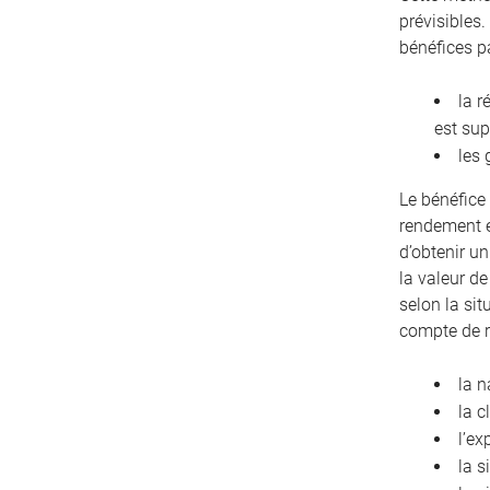
prévisibles.
bénéfices p
la r
est sup
les 
Le bénéfice 
rendement e
d’obtenir u
la valeur de
selon la sit
compte de 
la n
la c
l’ex
la s