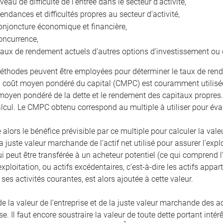
iveau de difficulté de l’entrée dans le secteur d’activité,
tendances et difficultés propres au secteur d’activité,
onjoncture économique et financière,
oncurrence,
taux de rendement actuels d’autres options d’investissement ou 
éthodes peuvent être employées pour déterminer le taux de rend
coût moyen pondéré du capital (CMPC) est couramment utilisée
 moyen pondéré de la dette et le rendement des capitaux propres
alcul. Le CMPC obtenu correspond au multiple à utiliser pour éval
 alors le bénéfice prévisible par ce multiple pour calculer la valeu
a juste valeur marchande de l’actif net utilisé pour assurer l’expl
ui peut être transférée à un acheteur potentiel (ce qui comprend
exploitation, ou actifs excédentaires, c’est-à-dire les actifs app
ses activités courantes, est alors ajoutée à cette valeur.
la valeur de l’entreprise et de la juste valeur marchande des act
ise. Il faut encore soustraire la valeur de toute dette portant int