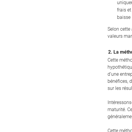
unique
frais e
baisse 
Selon cette
valeurs mar
2. La métho
Cette métho
hypothétique
d’une entrep
bénéfices, d
sur les résu
Intéressons
maturité. C
généralemen
Cette métho