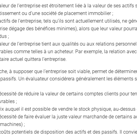
aleur de l’entreprise est étroitement liée à la valeur de ses acti
tissement ou d’une société de placement immobilier ;
actifs de l’entreprise, tels qu’ils sont actuellement utilisés, ne g
prise dégage des bénéfices minimes), alors que leur valeur pourra
dus ;
aleur de l’entreprise tient aux qualités ou aux relations personnel
rables comme telles à un acheteur. Par exemple, la relation avec l
taire actuel quittera l’entreprise.
che, à supposer que l’entreprise soit viable, permet de détermine
 passifs. Un évaluateur considérera généralement les éléments s
écessité de réduire la valeur de certains comptes clients pour t
vrables ;
rix auquel il est possible de vendre le stock physique, au-dessu
écessité de faire évaluer la juste valeur marchande de certains ac
 machines) ;
coûts potentiels de disposition des actifs et des passifs. Il conv