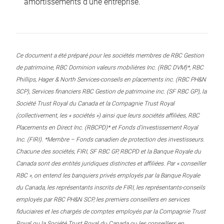
amortissements d’une entreprise.
Ce document a été préparé pour les sociétés membres de RBC Gestion
de patrimoine, RBC Dominion valeurs mobilières Inc. (RBC DVM)*, RBC
Phillips, Hager & North Services-conseils en placements inc. (RBC PH&N
SCP), Services financiers RBC Gestion de patrimoine inc. (SF RBC GP), la
Société Trust Royal du Canada et la Compagnie Trust Royal
(collectivement, les « sociétés ») ainsi que leurs sociétés affiliées, RBC
Placements en Direct Inc. (RBCPD)* et Fonds d’investissement Royal
Inc. (FIRI). *Membre – Fonds canadien de protection des investisseurs.
Chacune des sociétés, FIRI, SF RBC GP, RBCPD et la Banque Royale du
Canada sont des entités juridiques distinctes et affiliées. Par « conseiller
RBC », on entend les banquiers privés employés par la Banque Royale
du Canada, les représentants inscrits de FIRI, les représentants-conseils
employés par RBC PH&N SCP, les premiers conseillers en services
fiduciaires et les chargés de comptes employés par la Compagnie Trust
Royal ou la Société Trust Royal du Canada ou les conseillers en