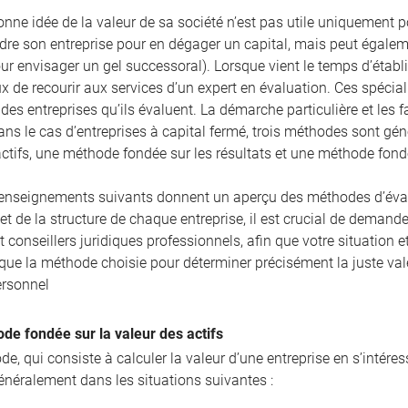
nne idée de la valeur de sa société n’est pas utile uniquement pour
re son entreprise pour en dégager un capital, mais peut égaleme
r envisager un gel successoral). Lorsque vient le temps d’établir
ux de recourir aux services d’un expert en évaluation. Ces spécia
es entreprises qu’ils évaluent. La démarche particulière et les 
ans le cas d’entreprises à capital fermé, trois méthodes sont g
actifs, une méthode fondée sur les résultats et une méthode fon
enseignements suivants donnent un aperçu des méthodes d’évalua
 et de la structure de chaque entreprise, il est crucial de demande
et conseillers juridiques professionnels, afin que votre situatio
 que la méthode choisie pour déterminer précisément la juste val
ersonnel
de fondée sur la valeur des actifs
e, qui consiste à calculer la valeur d’une entreprise en s’intére
énéralement dans les situations suivantes :