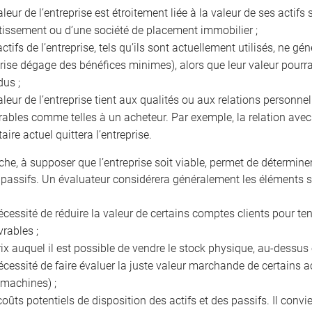
aleur de l’entreprise est étroitement liée à la valeur de ses acti
tissement ou d’une société de placement immobilier ;
actifs de l’entreprise, tels qu’ils sont actuellement utilisés, ne g
prise dégage des bénéfices minimes), alors que leur valeur pourra
dus ;
aleur de l’entreprise tient aux qualités ou aux relations personnel
rables comme telles à un acheteur. Par exemple, la relation avec l
taire actuel quittera l’entreprise.
che, à supposer que l’entreprise soit viable, permet de détermine
 passifs. Un évaluateur considérera généralement les éléments s
écessité de réduire la valeur de certains comptes clients pour t
vrables ;
rix auquel il est possible de vendre le stock physique, au-dessu
écessité de faire évaluer la juste valeur marchande de certains ac
 machines) ;
coûts potentiels de disposition des actifs et des passifs. Il conv