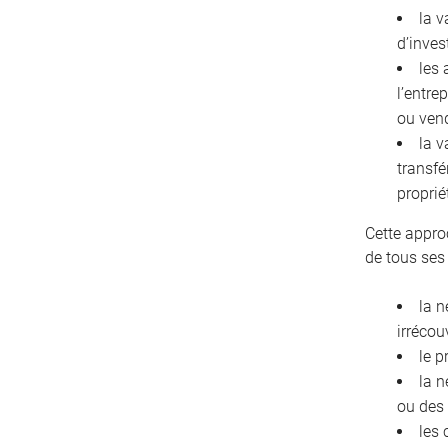
la v
d’inves
les 
l’entre
ou ven
la v
transfé
proprié
Cette appro
de tous ses
la n
irrécou
le p
la n
ou des
les 