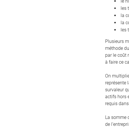
le n
les 
la c
la c
les 
Plusieurs m
méthode du 
par le coût
à faire ce c
On multiplie
représente l
survaleur q
actifs hors 
requis dans 
La somme de 
de l’entrepr