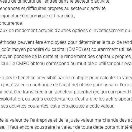
iveau de difficulté de l’entrée dans le secteur d’activité,
tendances et difficultés propres au secteur d’activité,
onjoncture économique et financière,
oncurrence,
taux de rendement actuels d’autres options d’investissement ou 
éthodes peuvent être employées pour déterminer le taux de rend
coût moyen pondéré du capital (CMPC) est couramment utilisée
 moyen pondéré de la dette et le rendement des capitaux propres
alcul. Le CMPC obtenu correspond au multiple à utiliser pour éval
 alors le bénéfice prévisible par ce multiple pour calculer la valeu
a juste valeur marchande de l’actif net utilisé pour assurer l’expl
ui peut être transférée à un acheteur potentiel (ce qui comprend
exploitation, ou actifs excédentaires, c’est-à-dire les actifs app
ses activités courantes, est alors ajoutée à cette valeur.
la valeur de l’entreprise et de la juste valeur marchande des act
ise. Il faut encore soustraire la valeur de toute dette portant int