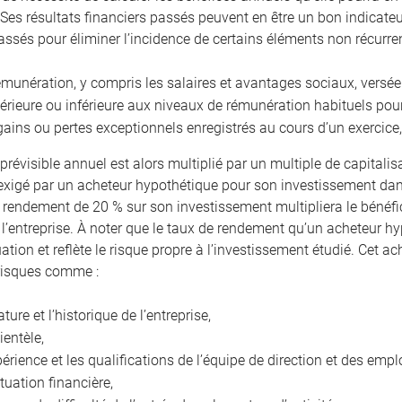
 Ses résultats financiers passés peuvent en être un bon indicateur.
assés pour éliminer l’incidence de certains éléments non récur
émunération, y compris les salaires et avantages sociaux, versée
érieure ou inférieure aux niveaux de rémunération habituels po
gains ou pertes exceptionnels enregistrés au cours d’un exercice,
prévisible annuel est alors multiplié par un multiple de capitalis
xigé par un acheteur hypothétique pour son investissement dans
n rendement de 20 % sur son investissement multipliera le bénéfic
 l’entreprise. À noter que le taux de rendement qu’un acheteur hy
uation et reflète le risque propre à l’investissement étudié. Cet
risques comme :
ature et l’historique de l’entreprise,
lientèle,
périence et les qualifications de l’équipe de direction et des empl
ituation financière,