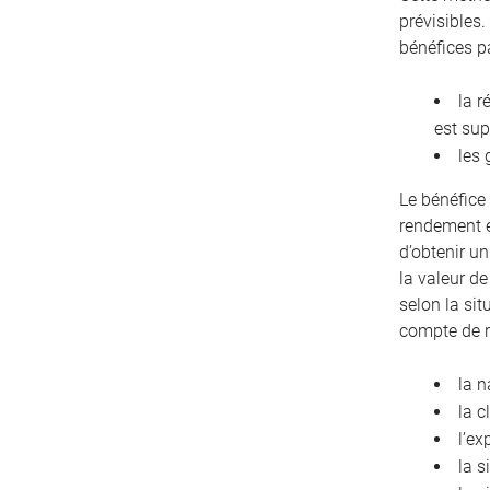
prévisibles.
bénéfices p
la r
est sup
les 
Le bénéfice 
rendement e
d’obtenir u
la valeur de
selon la sit
compte de 
la n
la c
l’ex
la s