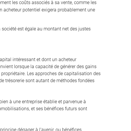
ement les coûts associés à sa vente, comme les
 Un acheteur potentiel exigera probablement une
a société est égale au montant net des justes
pital intéressant et dont un acheteur
convient lorsque la capacité de générer des gains
st propriétaire. Les approches de capitalisation des
ux de trésorerie sont autant de méthodes fondées
bien à une entreprise établie et parvenue à
mmobilisations, et ses bénéfices futurs sont
principe dégager à l’avenir, ou bénéfices