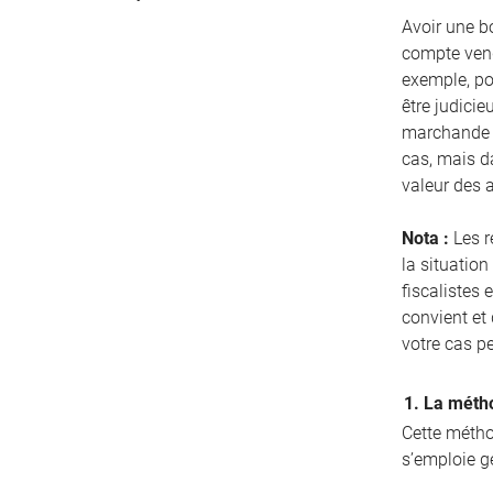
Avoir une bo
compte vend
exemple, pou
être judicie
marchande d
cas, mais d
valeur des 
Nota :
Les r
la situation
fiscalistes 
convient et
votre cas p
1. La métho
Cette méthod
s’emploie g