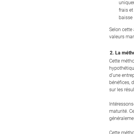
unique
frais e
baisse 
Selon cette
valeurs mar
2. La métho
Cette métho
hypothétique
d’une entrep
bénéfices, d
sur les résu
Intéressons
maturité. C
généralemen
Cette métho