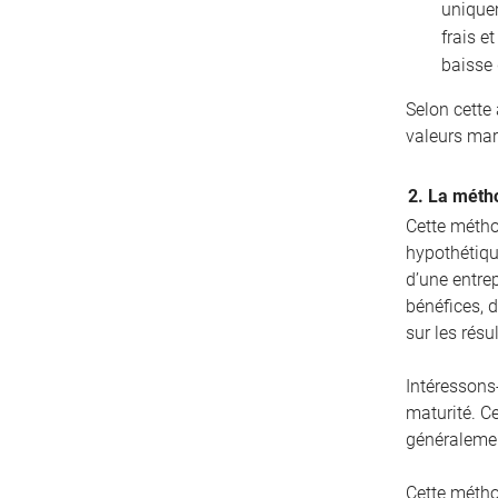
unique
frais e
baisse 
Selon cette
valeurs mar
2. La métho
Cette métho
hypothétique
d’une entrep
bénéfices, d
sur les résu
Intéressons
maturité. C
généralemen
Cette métho