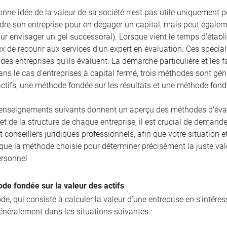
nne idée de la valeur de sa société n’est pas utile uniquement pour
re son entreprise pour en dégager un capital, mais peut égaleme
r envisager un gel successoral). Lorsque vient le temps d’établir
ux de recourir aux services d’un expert en évaluation. Ces spécia
es entreprises qu’ils évaluent. La démarche particulière et les 
ans le cas d’entreprises à capital fermé, trois méthodes sont g
actifs, une méthode fondée sur les résultats et une méthode fon
enseignements suivants donnent un aperçu des méthodes d’évalua
 et de la structure de chaque entreprise, il est crucial de demande
et conseillers juridiques professionnels, afin que votre situatio
 que la méthode choisie pour déterminer précisément la juste val
ersonnel
de fondée sur la valeur des actifs
e, qui consiste à calculer la valeur d’une entreprise en s’intére
énéralement dans les situations suivantes :