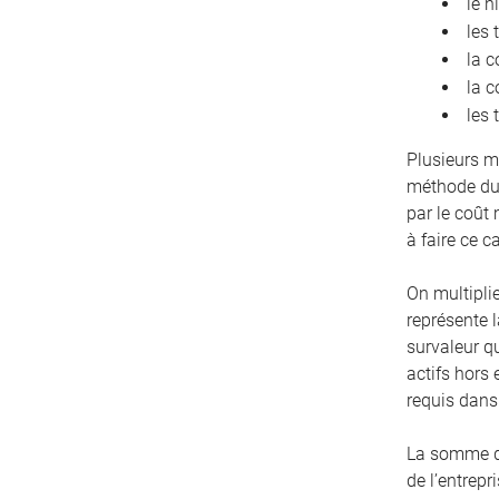
le n
les 
la c
la c
les 
Plusieurs m
méthode du 
par le coût
à faire ce c
On multiplie
représente l
survaleur q
actifs hors 
requis dans 
La somme de 
de l’entrepr