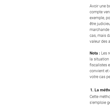
Avoir une bo
compte vend
exemple, pou
être judicie
marchande d
cas, mais d
valeur des 
Nota :
Les r
la situation
fiscalistes 
convient et
votre cas p
1. La métho
Cette méthod
s’emploie g