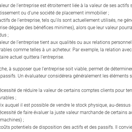
aleur de l’entreprise est étroitement liée à la valeur de ses acti
tissement ou d’une société de placement immobilier ;
actifs de l’entreprise, tels qu’ils sont actuellement utilisés, ne g
prise dégage des bénéfices minimes), alors que leur valeur pourra
dus ;
aleur de l’entreprise tient aux qualités ou aux relations personnel
rables comme telles à un acheteur. Par exemple, la relation avec l
taire actuel quittera l’entreprise.
che, à supposer que l’entreprise soit viable, permet de détermine
 passifs. Un évaluateur considérera généralement les éléments s
écessité de réduire la valeur de certains comptes clients pour t
vrables ;
rix auquel il est possible de vendre le stock physique, au-dessu
écessité de faire évaluer la juste valeur marchande de certains ac
 machines) ;
coûts potentiels de disposition des actifs et des passifs. Il conv