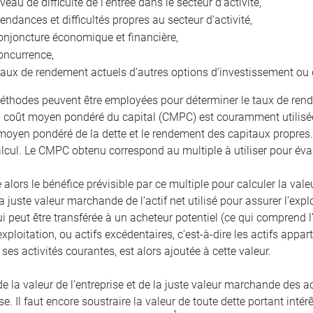
iveau de difficulté de l’entrée dans le secteur d’activité,
tendances et difficultés propres au secteur d’activité,
onjoncture économique et financière,
oncurrence,
taux de rendement actuels d’autres options d’investissement ou 
éthodes peuvent être employées pour déterminer le taux de rend
coût moyen pondéré du capital (CMPC) est couramment utilisée
 moyen pondéré de la dette et le rendement des capitaux propres
alcul. Le CMPC obtenu correspond au multiple à utiliser pour éval
 alors le bénéfice prévisible par ce multiple pour calculer la valeu
a juste valeur marchande de l’actif net utilisé pour assurer l’expl
ui peut être transférée à un acheteur potentiel (ce qui comprend
exploitation, ou actifs excédentaires, c’est-à-dire les actifs app
ses activités courantes, est alors ajoutée à cette valeur.
la valeur de l’entreprise et de la juste valeur marchande des act
ise. Il faut encore soustraire la valeur de toute dette portant int