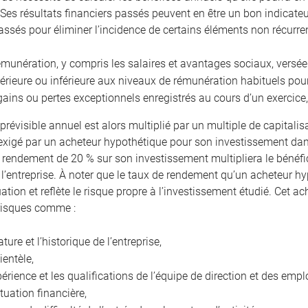
 Ses résultats financiers passés peuvent en être un bon indicateur.
assés pour éliminer l’incidence de certains éléments non récur
émunération, y compris les salaires et avantages sociaux, versée
érieure ou inférieure aux niveaux de rémunération habituels po
gains ou pertes exceptionnels enregistrés au cours d’un exercice,
prévisible annuel est alors multiplié par un multiple de capitalis
xigé par un acheteur hypothétique pour son investissement dans
n rendement de 20 % sur son investissement multipliera le bénéfic
 l’entreprise. À noter que le taux de rendement qu’un acheteur hy
uation et reflète le risque propre à l’investissement étudié. Cet
risques comme :
ature et l’historique de l’entreprise,
lientèle,
périence et les qualifications de l’équipe de direction et des empl
ituation financière,