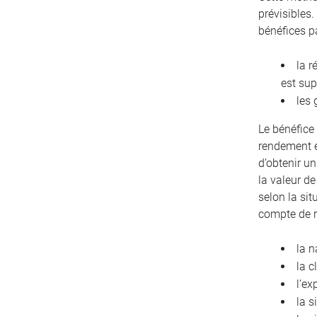
prévisibles.
bénéfices p
la r
est sup
les 
Le bénéfice 
rendement e
d’obtenir u
la valeur de
selon la sit
compte de 
la n
la c
l’ex
la s