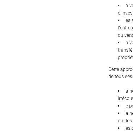
la v
d’inves
les 
l’entre
ou ven
la v
transfé
proprié
Cette appro
de tous ses
la n
irrécou
le p
la n
ou des
les 