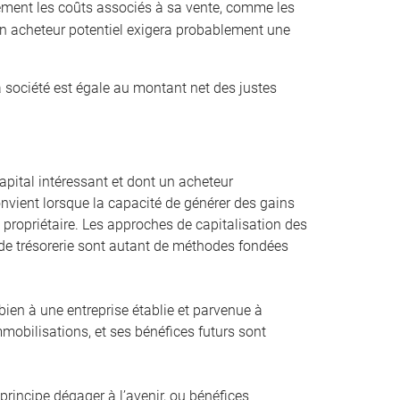
ement les coûts associés à sa vente, comme les
 Un acheteur potentiel exigera probablement une
a société est égale au montant net des justes
pital intéressant et dont un acheteur
convient lorsque la capacité de générer des gains
st propriétaire. Les approches de capitalisation des
ux de trésorerie sont autant de méthodes fondées
bien à une entreprise établie et parvenue à
mmobilisations, et ses bénéfices futurs sont
principe dégager à l’avenir, ou bénéfices